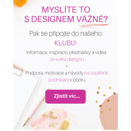
AI v interiérovém designu:
16:00
Proč ji zřejmě používáte
špatně a jak to změnit
Loading...
Rychloobrátkový design
14:20
versus kvalitní projekty: Jakou
cestu si v podnikání
vyberete?
Loading...
Jak na dětské pokoje -
1:01:35
zdravě, udržitelně a zábavně
se značkou Antonie
Emma
Loading...
Interiéry bez nudy a šedi: o
59:09
odvaze v designu, řízení
zakázek i marketingu s Janou
Pařízkovou
Loading...
Jak navrhovat zodpovědně:
20:29
Vliv prostoru na emoce, zdraví