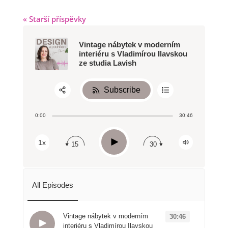
« Starší příspěvky
Vintage nábytek v moderním
interiéru s Vladimírou Ilavskou
ze studia Lavish
Subscribe
Share:
0:00
30:46
RSS
Apple Podcast
Play
1x
15
30
Spotify
All Episodes
Vintage nábytek v moderním
30:46
interiéru s Vladimírou Ilavskou