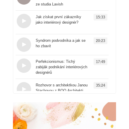
ze studia Lavish
Loading...
Jak získat první zákazníky
15:33
jako interiérový designér?
Loading...
Syndrom podvodníka a jak se
20:23
ho zbavit
Loading...
Perfekcionismus: Tichý
17:49
zabiják podnikání interiérových
designérů
Loading...
Rozhovor s architektkou Janou
35:24
Stachovou z BOQ Architekti
Loading...
Od architektury k
50:41
produktovému designu: Příběh
značky Vuch
Loading...