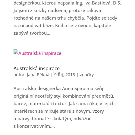
designérkou, kterou napsala Ing. Iva Bastlová, DiS.
Já jsem z knížky nadšená, protože taková
rozhodně na našem trhu chyběla. Pojďte se tedy
na ní podívat blíže. Kniha se v úvodní kapitole
zabývá tvorbou...
Australská inspirace
autor:
Jana Pěkná
|
9 Říj, 2018
|
značky
Australská designérka Anna Spiro má svůj
originální neotřelý styl kombinování předmětů,
barev, materiálů i textur. Jak sama říká, v jejích
interiérech se mixuje staré s novým, vzory
a barvy, hranaté s kulatým, odvážné
s konzervativním....