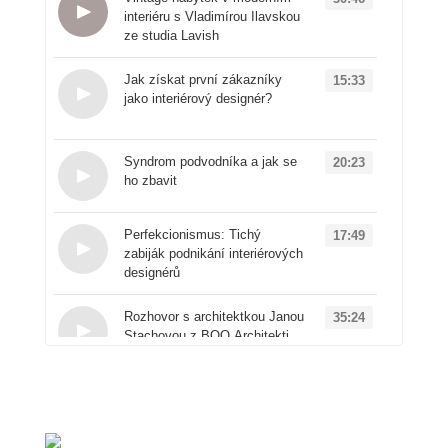
interiéru s Vladimírou Ilavskou
ze studia Lavish
Loading...
Jak získat první zákazníky
15:33
jako interiérový designér?
Loading...
Syndrom podvodníka a jak se
20:23
ho zbavit
Loading...
Perfekcionismus: Tichý
17:49
zabiják podnikání interiérových
designérů
Loading...
Rozhovor s architektkou Janou
35:24
Stachovou z BOQ Architekti
Loading...
Od architektury k
50:41
produktovému designu: Příběh
značky Vuch