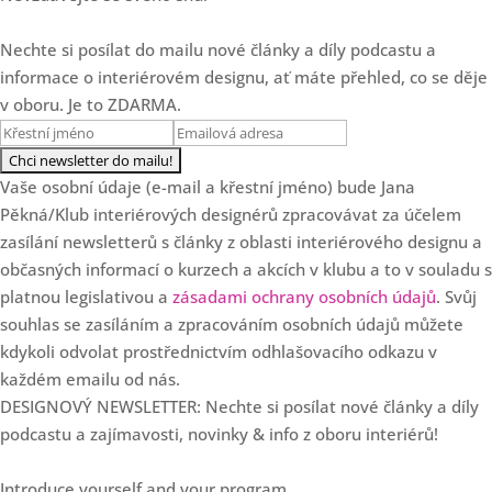
Vliv prostoru na emoce, zdraví
a život klientů
Nechte si posílat do mailu nové články a díly podcastu a
Loading...
informace o interiérovém designu, ať máte přehled, co se děje
Mastermind skupina - vaše
23:21
tajná zbraň pro úspěch v roce
v oboru. Je to ZDARMA.
2026
Loading...
Další 3 zamyšlení o
18:20
Vaše osobní údaje (e-mail a křestní jméno) bude Jana
cenotvorbě designéra
Pěkná/Klub interiérových designérů zpracovávat za účelem
zasílání newsletterů s články z oblasti interiérového designu a
Loading...
3 chyby v cenotvorbě
25:47
občasných informací o kurzech a akcích v klubu a to v souladu s
interiérových designérů
platnou legislativou a
zásadami ochrany osobních údajů
. Svůj
souhlas se zasíláním a zpracováním osobních údajů můžete
Loading...
SPECIÁL: Klub slaví 7.
kdykoli odvolat prostřednictvím odhlašovacího odkazu v
36:57
narozeniny!
každém emailu od nás.
DESIGNOVÝ NEWSLETTER: Nechte si posílat nové články a díly
Loading...
Od květinových dekorací k
35:37
podcastu a zajímavosti, novinky & info z oboru interiérů!
luxusním projektům s Danielou
Staněk Dvořákovou
Introduce yourself and your program