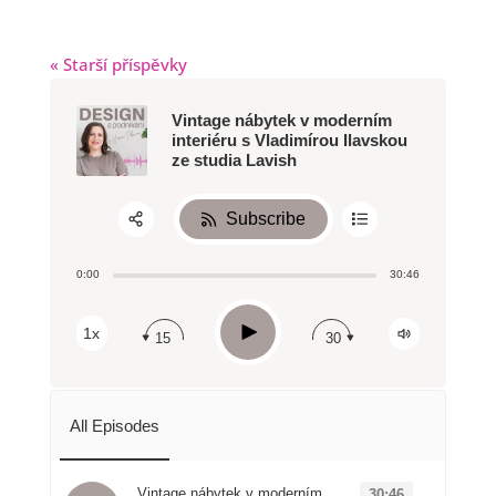
« Starší příspěvky
Vintage nábytek v moderním
interiéru s Vladimírou Ilavskou
ze studia Lavish
Subscribe
Share:
0:00
30:46
RSS
Apple Podcast
Play
1x
15
30
Spotify
All Episodes
Vintage nábytek v moderním
30:46