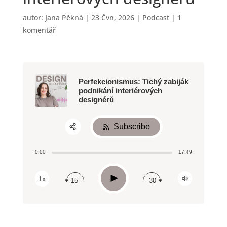
autor:
Jana Pěkná
|
23 Čvn, 2026
|
Podcast
|
1
komentář
Perfekcionismus: Tichý zabiják
podnikání interiérových
designérů
Subscribe
Share:
0:00
17:49
RSS
Apple Podcast
Play
1x
15
30
Spotify