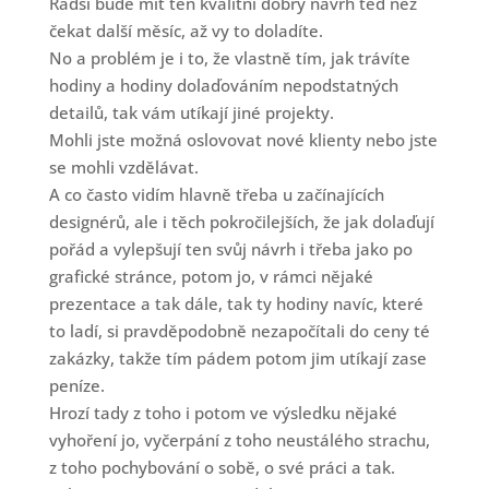
Radši bude mít ten kvalitní dobrý návrh teď než
čekat další měsíc, až vy to doladíte.
No a problém je i to, že vlastně tím, jak trávíte
hodiny a hodiny dolaďováním nepodstatných
detailů, tak vám utíkají jiné projekty.
Mohli jste možná oslovovat nové klienty nebo jste
se mohli vzdělávat.
A co často vidím hlavně třeba u začínajících
designérů, ale i těch pokročilejších, že jak dolaďují
pořád a vylepšují ten svůj návrh i třeba jako po
grafické stránce, potom jo, v rámci nějaké
prezentace a tak dále, tak ty hodiny navíc, které
to ladí, si pravděpodobně nezapočítali do ceny té
zakázky, takže tím pádem potom jim utíkají zase
peníze.
Hrozí tady z toho i potom ve výsledku nějaké
vyhoření jo, vyčerpání z toho neustálého strachu,
z toho pochybování o sobě, o své práci a tak.