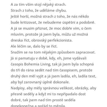
A za tím vším stojí nějaký strach.
Strach z toho, že uděláme chybu.
Ještě horší, možná strach z toho, že nás někdo
bude kritizovat, že nebudeme úspěšní a podobně.
A já se musím přiznat, že moc dobře vím, o čem
mluvím, protože já jsem byla, můžu už možná
dneska říct, obrovský perfekcionista.
Ale léčím se, dalo by se říct.
Snažím se na tom nějakým způsobem zapracovat.
Já si pamatuju v době, kdy, eh, jsme vydávali
časopis Bohemia Living, tak já jsem byla schopná
do tří do rána sedět nad tím časopisem, protože
druhý den měl vyjít a já jsem ladila, eh, ladila text,
aby byl zarovnaný úplně dokonale.
Nadpisy, aby měly správnou velikost, obrázky, aby
přesně seděly a když mi to nepřipadalo dost
dobré, tak jsem nad tím prostě seděla
donekonečna a pořád to měnila.