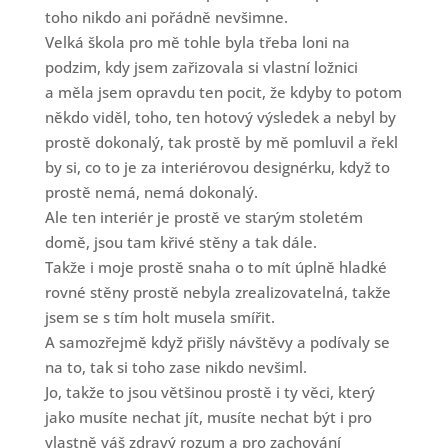
toho nikdo ani pořádně nevšimne.
Velká škola pro mě tohle byla třeba loni na
podzim, kdy jsem zařizovala si vlastní ložnici
a měla jsem opravdu ten pocit, že kdyby to potom
někdo viděl, toho, ten hotový výsledek a nebyl by
prostě dokonalý, tak prostě by mě pomluvil a řekl
by si, co to je za interiérovou designérku, když to
prostě nemá, nemá dokonalý.
Ale ten interiér je prostě ve starým stoletém
domě, jsou tam křivé stěny a tak dále.
Takže i moje prostě snaha o to mít úplně hladké
rovné stěny prostě nebyla zrealizovatelná, takže
jsem se s tím holt musela smířit.
A samozřejmě když přišly návštěvy a podívaly se
na to, tak si toho zase nikdo nevšiml.
Jo, takže to jsou většinou prostě i ty věci, který
jako musíte nechat jít, musíte nechat být i pro
vlastně váš zdravý rozum a pro zachování