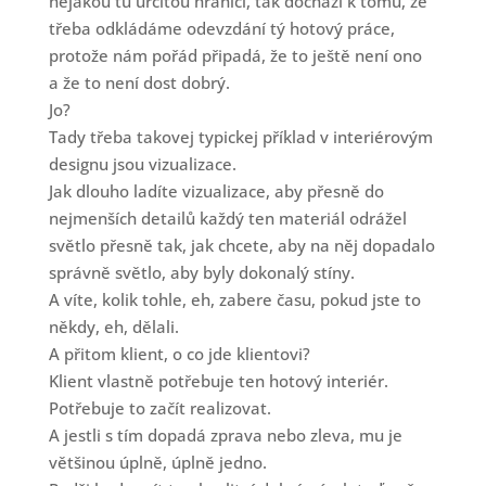
nějakou tu určitou hranici, tak dochází k tomu, že
třeba odkládáme odevzdání tý hotový práce,
protože nám pořád připadá, že to ještě není ono
a že to není dost dobrý.
Jo?
Tady třeba takovej typickej příklad v interiérovým
designu jsou vizualizace.
Jak dlouho ladíte vizualizace, aby přesně do
nejmenších detailů každý ten materiál odrážel
světlo přesně tak, jak chcete, aby na něj dopadalo
správně světlo, aby byly dokonalý stíny.
A víte, kolik tohle, eh, zabere času, pokud jste to
někdy, eh, dělali.
A přitom klient, o co jde klientovi?
Klient vlastně potřebuje ten hotový interiér.
Potřebuje to začít realizovat.
A jestli s tím dopadá zprava nebo zleva, mu je
většinou úplně, úplně jedno.