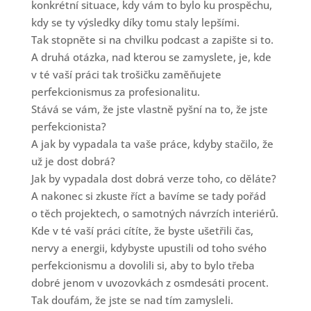
konkrétní situace, kdy vám to bylo ku prospěchu,
kdy se ty výsledky díky tomu staly lepšími.
Tak stopněte si na chvilku podcast a zapište si to.
A druhá otázka, nad kterou se zamyslete, je, kde
v té vaší práci tak trošičku zaměňujete
perfekcionismus za profesionalitu.
Stává se vám, že jste vlastně pyšní na to, že jste
perfekcionista?
A jak by vypadala ta vaše práce, kdyby stačilo, že
už je dost dobrá?
Jak by vypadala dost dobrá verze toho, co děláte?
A nakonec si zkuste říct a bavíme se tady pořád
o těch projektech, o samotných návrzích interiérů.
Kde v té vaší práci cítíte, že byste ušetřili čas,
nervy a energii, kdybyste upustili od toho svého
perfekcionismu a dovolili si, aby to bylo třeba
dobré jenom v uvozovkách z osmdesáti procent.
Tak doufám, že jste se nad tím zamysleli.