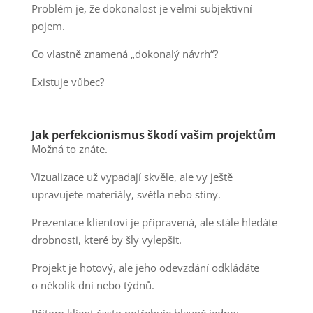
Problém je, že dokonalost je velmi subjektivní
pojem.
Co vlastně znamená „dokonalý návrh“?
Existuje vůbec?
Jak perfekcionismus škodí vašim projektům
Možná to znáte.
Vizualizace už vypadají skvěle, ale vy ještě
upravujete materiály, světla nebo stíny.
Prezentace klientovi je připravená, ale stále hledáte
drobnosti, které by šly vylepšit.
Projekt je hotový, ale jeho odevzdání odkládáte
o několik dní nebo týdnů.
Přitom klient často potřebuje hlavně jedno: