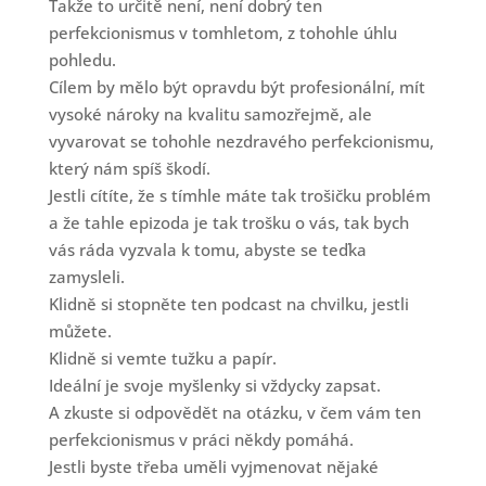
Takže to určitě není, není dobrý ten
perfekcionismus v tomhletom, z tohohle úhlu
pohledu.
Cílem by mělo být opravdu být profesionální, mít
vysoké nároky na kvalitu samozřejmě, ale
vyvarovat se tohohle nezdravého perfekcionismu,
který nám spíš škodí.
Jestli cítíte, že s tímhle máte tak trošičku problém
a že tahle epizoda je tak trošku o vás, tak bych
vás ráda vyzvala k tomu, abyste se teďka
zamysleli.
Klidně si stopněte ten podcast na chvilku, jestli
můžete.
Klidně si vemte tužku a papír.
Ideální je svoje myšlenky si vždycky zapsat.
A zkuste si odpovědět na otázku, v čem vám ten
perfekcionismus v práci někdy pomáhá.
Jestli byste třeba uměli vyjmenovat nějaké