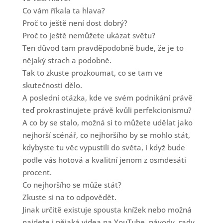
Co vám říkala ta hlava?
Proč to ještě není dost dobrý?
Proč to ještě nemůžete ukázat světu?
Ten důvod tam pravděpodobně bude, že je to
nějaký strach a podobně.
Tak to zkuste prozkoumat, co se tam ve
skutečnosti dělo.
A poslední otázka, kde ve svém podnikání právě
teď prokrastinujete právě kvůli perfekcionismu?
A co by se stalo, možná si to můžete udělat jako
nejhorší scénář, co nejhoršího by se mohlo stát,
kdybyste tu věc vypustili do světa, i když bude
podle vás hotová a kvalitní jenom z osmdesáti
procent.
Co nejhoršího se může stát?
Zkuste si na to odpovědět.
Jinak určitě existuje spousta knížek nebo možná
najdete i nějaká videa na YouTube, návody, rady,