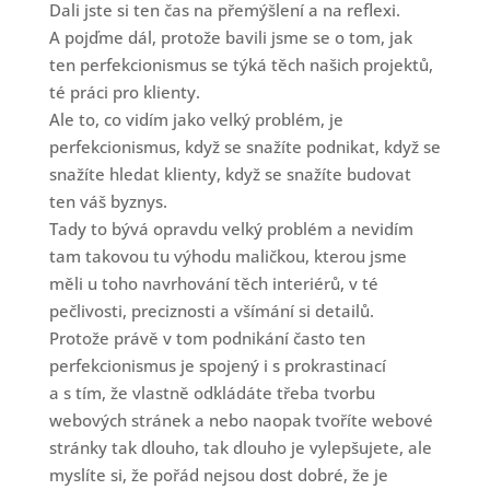
Dali jste si ten čas na přemýšlení a na reflexi.
A pojďme dál, protože bavili jsme se o tom, jak
ten perfekcionismus se týká těch našich projektů,
té práci pro klienty.
Ale to, co vidím jako velký problém, je
perfekcionismus, když se snažíte podnikat, když se
snažíte hledat klienty, když se snažíte budovat
ten váš byznys.
Tady to bývá opravdu velký problém a nevidím
tam takovou tu výhodu maličkou, kterou jsme
měli u toho navrhování těch interiérů, v té
pečlivosti, preciznosti a všímání si detailů.
Protože právě v tom podnikání často ten
perfekcionismus je spojený i s prokrastinací
a s tím, že vlastně odkládáte třeba tvorbu
webových stránek a nebo naopak tvoříte webové
stránky tak dlouho, tak dlouho je vylepšujete, ale
myslíte si, že pořád nejsou dost dobré, že je