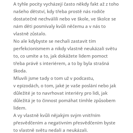
A tyhle pocity vycházejí často někdy fakt až z toho
našeho dětství, kdy třeba prostě nás rodiče
dostatečně nechválili nebo ve škole, ve školce se
nám děti posmívaly kvůli něčemu a v nás to
vlastně zůstalo.
No ale kdybyste se nechali zastavit tím
perfekcionismem a nikdy vlastně neukázali světu
to, co umíte a to, jak dokážete lidem pomoct
třeba právě s interiérem, a to by byla strašná
škoda.
Mluvili jsme tady o tom už v podcastu,
v epizodách, o tom, jaké je vaše poslání nebo jak
důležité je to navrhovat interiéry pro lidi, jak
důležitá je to činnost pomáhat tímhle způsobem
lidem.
A vy vlastně kvůli nějakým svým vnitřním
přesvědčením a negativním přesvědčením byste
to vlastně světu nedali a neukázali.