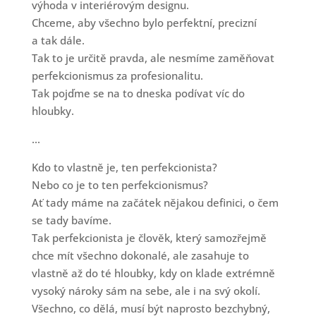
výhoda v interiérovým designu.
Chceme, aby všechno bylo perfektní, precizní
a tak dále.
Tak to je určitě pravda, ale nesmíme zaměňovat
perfekcionismus za profesionalitu.
Tak pojďme se na to dneska podívat víc do
hloubky.
...
Kdo to vlastně je, ten perfekcionista?
Nebo co je to ten perfekcionismus?
Ať tady máme na začátek nějakou definici, o čem
se tady bavíme.
Tak perfekcionista je člověk, který samozřejmě
chce mít všechno dokonalé, ale zasahuje to
vlastně až do té hloubky, kdy on klade extrémně
vysoký nároky sám na sebe, ale i na svý okolí.
Všechno, co dělá, musí být naprosto bezchybný,