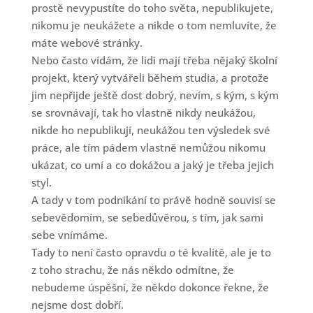
prostě nevypustíte do toho světa, nepublikujete,
nikomu je neukážete a nikde o tom nemluvíte, že
máte webové stránky.
Nebo často vídám, že lidi mají třeba nějaký školní
projekt, který vytvářeli během studia, a protože
jim nepřijde ještě dost dobrý, nevím, s kým, s kým
se srovnávají, tak ho vlastně nikdy neukážou,
nikde ho nepublikují, neukážou ten výsledek své
práce, ale tím pádem vlastně nemůžou nikomu
ukázat, co umí a co dokážou a jaký je třeba jejich
styl.
A tady v tom podnikání to právě hodně souvisí se
sebevědomím, se sebedůvěrou, s tím, jak sami
sebe vnímáme.
Tady to není často opravdu o té kvalitě, ale je to
z toho strachu, že nás někdo odmítne, že
nebudeme úspěšní, že někdo dokonce řekne, že
nejsme dost dobří.