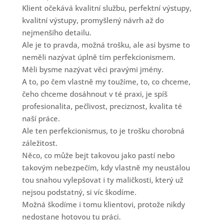
Klient očekává kvalitní službu, perfektní výstupy,
kvalitní výstupy, promyšlený návrh až do
nejmenšího detailu.
Ale je to pravda, možná trošku, ale asi bysme to
neměli nazývat úplně tím perfekcionismem.
Měli bysme nazývat věci pravými jmény.
A to, po čem vlastně my toužíme, to, co chceme,
čeho chceme dosáhnout v té praxi, je spíš
profesionalita, pečlivost, preciznost, kvalita té
naší práce.
Ale ten perfekcionismus, to je trošku chorobná
záležitost.
Něco, co může bejt takovou jako pastí nebo
takovým nebezpečím, kdy vlastně my neustálou
tou snahou vylepšovat i ty maličkosti, který už
nejsou podstatný, si víc škodíme.
Možná škodíme i tomu klientovi, protože nikdy
nedostane hotovou tu práci.