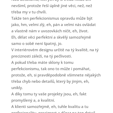
nevšiml, protože řeší úplně jiné věci, než, než
třeba my v tu chvíli.
Takže ten perfekcionismus opravdu může být
jako, hm, velmi zlý, eh, pán a velmi nás ovládat
a vlastně nám v uvozovkách ničit, eh, život.
Eh, dělat věci perfektní a skvělý samozřejmě
samo o sobě není špatný, jo.
V interiérovém designu určitě na tý kvalitě, na tý
preciznosti záleží, na tý pečlivosti.
A pokud třeba máte sklony k tomu
perfekcionismu, tak ono to může i pomáhat,
protože, eh, si pravděpodobně všimnete nějakých
třeba chyb nebo detailů, který by jiným, eh,
unikly.
A díky tomu ty vaše projekty jsou, eh, fakt
promyšlený a, a kvalitní.
A klienti samozřejmě, eh, tuhle kvalitu a tu
profesionalitu, preciznost a důraz na ten detail