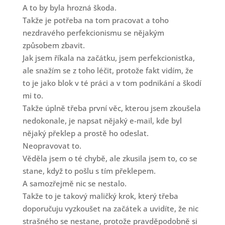
A to by byla hrozná škoda.
Takže je potřeba na tom pracovat a toho
nezdravého perfekcionismu se nějakým
způsobem zbavit.
Jak jsem říkala na začátku, jsem perfekcionistka,
ale snažím se z toho léčit, protože fakt vidím, že
to je jako blok v té práci a v tom podnikání a škodí
mi to.
Takže úplně třeba první věc, kterou jsem zkoušela
nedokonale, je napsat nějaký e-mail, kde byl
nějaký překlep a prostě ho odeslat.
Neopravovat to.
Věděla jsem o té chybě, ale zkusila jsem to, co se
stane, když to pošlu s tím překlepem.
A samozřejmě nic se nestalo.
Takže to je takový maličký krok, který třeba
doporučuju vyzkoušet na začátek a uvidíte, že nic
strašného se nestane, protože pravděpodobně si