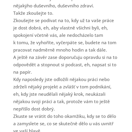
nějakýho duševního, duševního zdraví.
Takže zkoušejte to.
Zkoušejte se podívat na to, kdy už ta vaše práce
je dost dobrá, eh, aby vlastně všichni byli, eh,
spokojení včetně vás, ale nedocházelo tam
k tomu, že vyhoříte, vyčerpáte se, budete na tom
pracovat nadměrně mnoho hodin a tak dále.
A ještě na závěr zase doporučuju opravdu si na to
odpovědět a stopnout si podcast, eh, napsat si to
na papír.
Kdy naposledy jste odložili nějakou práci nebo
zdrželi nějaký projekt a zvlášť v tom podnikání,
eh, kdy jste neudělali nějaký krok, neukázali
nějakou svoji práci a tak, protože vám to ještě
nepřišlo dost dobrý.
Zkuste se vrátit do toho okamžiku, kdy se to dělo
a zamyslete se, co se skutečně dělo u vás uvnitř
ve vaší hlavě.