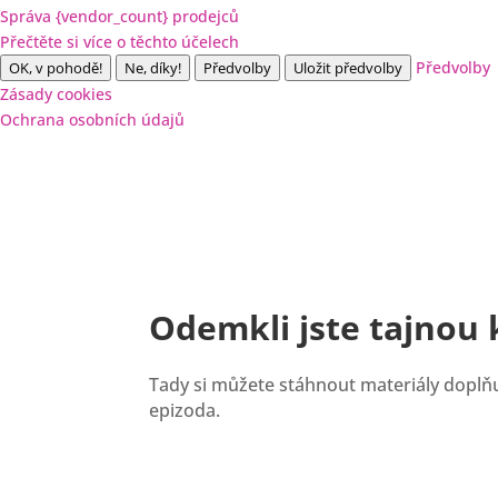
Správa {vendor_count} prodejců
Přečtěte si více o těchto účelech
Předvolby
OK, v pohodě!
Ne, díky!
Předvolby
Uložit předvolby
Zásady cookies
Ochrana osobních údajů
Odemkli jste tajnou
Tady si můžete stáhnout materiály doplňuj
epizoda.