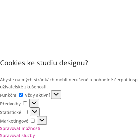
Cookies ke studiu designu?
Abyste na mých stránkách mohli nerušeně a pohodlně čerpat inspir
uživatelské zkušenosti.
Funkční
Funkční
Vždy aktivní
Předvolby
Předvolby
Statistické
Statistické
Marketingové
Marketingové
Spravovat možnosti
Spravovat služby