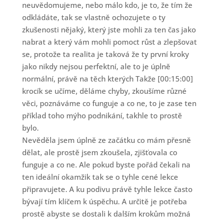
neuvědomujeme, nebo málo kdo, je to, že tím že
odkládáte, tak se vlastně ochozujete o ty
zkušenosti nějaký, který jste mohli za ten čas jako
nabrat a který vám mohli pomoct růst a zlepšovat
se, protože ta realita je taková že ty první kroky
jako nikdy nejsou perfektní, ale to je úplně
normální, právě na těch kterých Takže [00:15:00]
krocík se učíme, děláme chyby, zkoušíme různé
věci, poznáváme co funguje a co ne, to je zase ten
příklad toho mýho podnikání, takhle to prostě
bylo.
Nevěděla jsem úplně ze začátku co mám přesně
dělat, ale prostě jsem zkoušela, zjišťovala co
funguje a co ne. Ale pokud byste pořád čekali na
ten ideální okamžik tak se o tyhle cené lekce
připravujete. A ku podivu právě tyhle lekce často
bývají tím klíčem k úspěchu. A určitě je potřeba
prostě abyste se dostali k dalším krokům možná