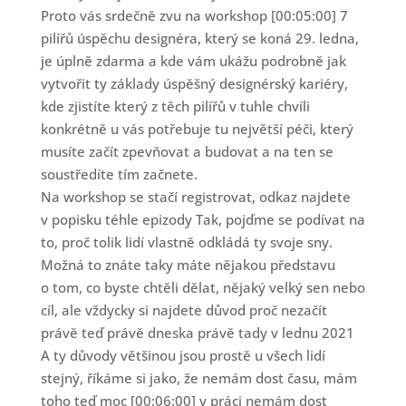
Proto vás srdečně zvu na workshop [00:05:00] 7
pilířů úspěchu designéra, který se koná 29. ledna,
je úplně zdarma a kde vám ukážu podrobně jak
vytvořit ty základy úspěšný designérský kariéry,
kde zjistíte který z těch pilířů v tuhle chvíli
konkrétně u vás potřebuje tu největší péči, který
musíte začít zpevňovat a budovat a na ten se
soustředíte tím začnete.
Na workshop se stačí registrovat, odkaz najdete
v popisku téhle epizody Tak, pojďme se podívat na
to, proč tolik lidí vlastně odkládá ty svoje sny.
Možná to znáte taky máte nějakou představu
o tom, co byste chtěli dělat, nějaký velký sen nebo
cíl, ale vždycky si najdete důvod proč nezačít
právě teď právě dneska právě tady v lednu 2021
A ty důvody většinou jsou prostě u všech lidí
stejný, říkáme si jako, že nemám dost času, mám
toho teď moc [00:06:00] v práci nemám dost