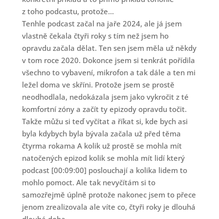
z toho podcastu, protože...
Tenhle podcast začal na jaře 2024, ale já jsem
vlastně čekala čtyři roky s tím než jsem ho
opravdu začala dělat. Ten sen jsem měla už někdy
v tom roce 2020. Dokonce jsem si tenkrát pořídila
všechno to vybavení, mikrofon a tak dále a ten mi
ležel doma ve skříni. Protože jsem se prostě
neodhodlala, nedokázala jsem jako vykročit z té
komfortní zóny a začít ty epizody opravdu točit.
Takže můžu si teď vyčítat a říkat si, kde bych asi
byla kdybych byla bývala začala už před těma
čtyrma rokama A kolik už prostě se mohla mít
natočených epizod kolik se mohla mít lidí který
podcast [00:09:00] poslouchají a kolika lidem to
mohlo pomoct. Ale tak nevyčítám si to
samozřejmě úplně protože nakonec jsem to přece
jenom zrealizovala ale víte co, čtyři roky je dlouhá