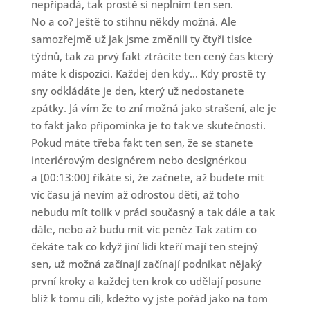
nepřipadá, tak prostě si neplním ten sen.
No a co? Ještě to stihnu někdy možná. Ale
samozřejmě už jak jsme změnili ty čtyři tisíce
týdnů, tak za prvý fakt ztrácíte ten cený čas který
máte k dispozici. Každej den kdy... Kdy prostě ty
sny odkládáte je den, který už nedostanete
zpátky. Já vím že to zní možná jako strašení, ale je
to fakt jako připomínka je to tak ve skutečnosti.
Pokud máte třeba fakt ten sen, že se stanete
interiérovým designérem nebo designérkou
a [00:13:00] říkáte si, že začnete, až budete mít
víc času já nevím až odrostou děti, až toho
nebudu mít tolik v práci současný a tak dále a tak
dále, nebo až budu mít víc peněz Tak zatím co
čekáte tak co když jiní lidi kteří mají ten stejný
sen, už možná začínají začínají podnikat nějaký
první kroky a každej ten krok co udělají posune
blíž k tomu cíli, kdežto vy jste pořád jako na tom