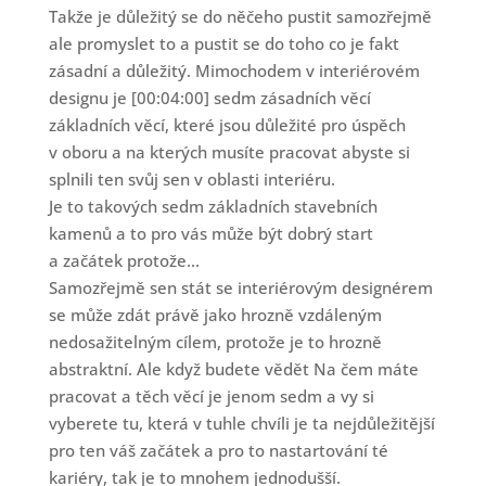
Takže je důležitý se do něčeho pustit samozřejmě
ale promyslet to a pustit se do toho co je fakt
zásadní a důležitý. Mimochodem v interiérovém
designu je [00:04:00] sedm zásadních věcí
základních věcí, které jsou důležité pro úspěch
v oboru a na kterých musíte pracovat abyste si
splnili ten svůj sen v oblasti interiéru.
Je to takových sedm základních stavebních
kamenů a to pro vás může být dobrý start
a začátek protože...
Samozřejmě sen stát se interiérovým designérem
se může zdát právě jako hrozně vzdáleným
nedosažitelným cílem, protože je to hrozně
abstraktní. Ale když budete vědět Na čem máte
pracovat a těch věcí je jenom sedm a vy si
vyberete tu, která v tuhle chvíli je ta nejdůležitější
pro ten váš začátek a pro to nastartování té
kariéry, tak je to mnohem jednodušší.