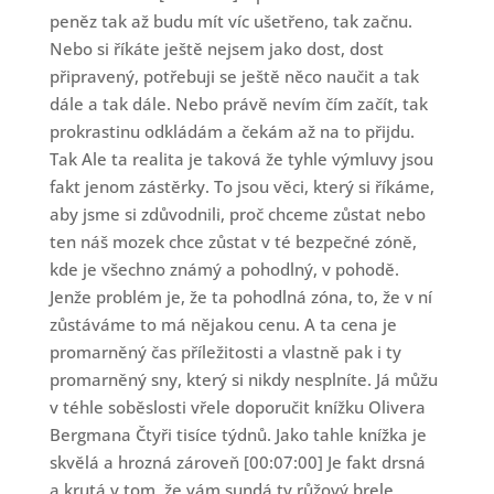
peněz tak až budu mít víc ušetřeno, tak začnu.
Nebo si říkáte ještě nejsem jako dost, dost
připravený, potřebuji se ještě něco naučit a tak
dále a tak dále. Nebo právě nevím čím začít, tak
prokrastinu odkládám a čekám až na to přijdu.
Tak Ale ta realita je taková že tyhle výmluvy jsou
fakt jenom zástěrky. To jsou věci, který si říkáme,
aby jsme si zdůvodnili, proč chceme zůstat nebo
ten náš mozek chce zůstat v té bezpečné zóně,
kde je všechno známý a pohodlný, v pohodě.
Jenže problém je, že ta pohodlná zóna, to, že v ní
zůstáváme to má nějakou cenu. A ta cena je
promarněný čas příležitosti a vlastně pak i ty
promarněný sny, který si nikdy nesplníte. Já můžu
v téhle soběslosti vřele doporučit knížku Olivera
Bergmana Čtyři tisíce týdnů. Jako tahle knížka je
skvělá a hrozná zároveň [00:07:00] Je fakt drsná
a krutá v tom, že vám sundá ty růžový brele