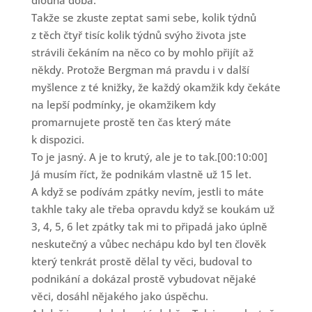
dlouhá doba.
Takže se zkuste zeptat sami sebe, kolik týdnů
z těch čtyř tisíc kolik týdnů svýho života jste
strávili čekáním na něco co by mohlo přijít až
někdy. Protože Bergman má pravdu i v další
myšlence z té knižky, že každý okamžik kdy čekáte
na lepší podmínky, je okamžikem kdy
promarnujete prostě ten čas který máte
k dispozici.
To je jasný. A je to krutý, ale je to tak.[00:10:00]
Já musím říct, že podnikám vlastně už 15 let.
A když se podívám zpátky nevím, jestli to máte
takhle taky ale třeba opravdu když se koukám už
3, 4, 5, 6 let zpátky tak mi to připadá jako úplně
neskutečný a vůbec nechápu kdo byl ten člověk
který tenkrát prostě dělal ty věci, budoval to
podnikání a dokázal prostě vybudovat nějaké
věci, dosáhl nějakého jako úspěchu.