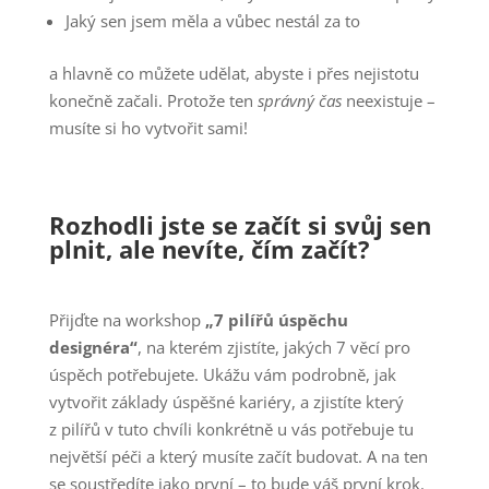
Jaký sen jsem měla a vůbec nestál za to
a hlavně co můžete udělat, abyste i přes nejistotu
konečně začali. Protože ten
správný čas
neexistuje –
musíte si ho vytvořit sami!
Rozhodli jste se začít si svůj sen
plnit, ale nevíte, čím začít?
Přijďte na workshop
„7 pilířů úspěchu
designéra“
, na kterém zjistíte, jakých 7 věcí pro
úspěch potřebujete. Ukážu vám podrobně, jak
vytvořit základy úspěšné kariéry, a zjistíte který
z pilířů v tuto chvíli konkrétně u vás potřebuje tu
největší péči a který musíte začít budovat. A na ten
se soustředíte jako první – to bude váš první krok.