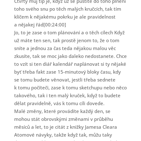
Čtvrtý můj tip je, když už se pustíte do toho plnění
toho svého snu po těch malých kručcích, tak tím
klíčem k nějakému pokrku je ale pravidelnost
a nějakej řád[00:24:00]
Jo, to je zase o tom plánování a o těch cílech Když
už máte ten sen, tak prostě jenom to, že o tom
sníte a jednou za čas teda nějakou malou věc
zkusíte, tak se moc jako daleko nedostanete. Chce
to vzít si ten diář kalendář naplánovat si ty nějaké
byť třeba fakt zase 15-minutový bloky času, kdy
se tomu budete věnovat, jestli třeba sednete
k tomu počíteči, zase k tomu sketchupu nebo něco
takového, tak i ten malý kruček, když to budete
dělat pravidelně, vás k tomu cíli dovede.
Malé změny, které provádíte každý den, se
mohou stát obrovskými změnami v průběhu
měsíců a let, to je citát z knižky Jamesa Cleara
Atomové návyky, takže když tak, můžu taky