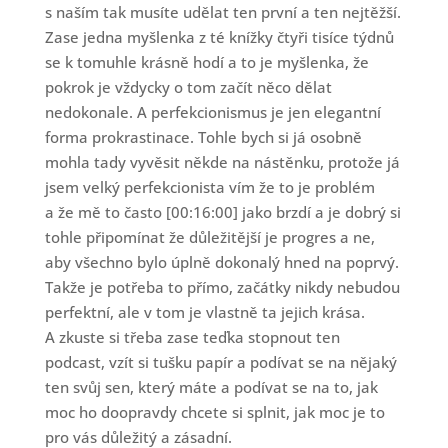
s naším tak musíte udělat ten první a ten nejtěžší.
Zase jedna myšlenka z té knížky čtyři tisíce týdnů
se k tomuhle krásně hodí a to je myšlenka, že
pokrok je vždycky o tom začít něco dělat
nedokonale. A perfekcionismus je jen elegantní
forma prokrastinace. Tohle bych si já osobně
mohla tady vyvěsit někde na nástěnku, protože já
jsem velký perfekcionista vím že to je problém
a že mě to často [00:16:00] jako brzdí a je dobrý si
tohle připomínat že důležitější je progres a ne,
aby všechno bylo úplně dokonalý hned na poprvý.
Takže je potřeba to přímo, začátky nikdy nebudou
perfektní, ale v tom je vlastně ta jejich krása.
A zkuste si třeba zase teďka stopnout ten
podcast, vzít si tušku papír a podívat se na nějaký
ten svůj sen, který máte a podívat se na to, jak
moc ho doopravdy chcete si splnit, jak moc je to
pro vás důležitý a zásadní.