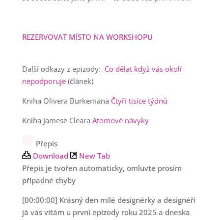
REZERVOVAT MÍSTO NA WORKSHOPU
Další odkazy z epizody:
Co dělat když vás okolí
nepodporuje
(článek)
Kniha Olivera Burkemana
Čtyři tisíce týdnů
Kniha Jamese Cleara
Atomové návyky
Přepis
Download
New Tab
Přepis je tvořen automaticky, omluvte prosím
případné chyby
[00:00:00] Krásný den milé designérky a designéři
já vás vítám u první epizody roku 2025 a dneska