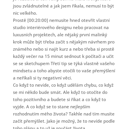
jsou zvládnutelné a jak jsem říkala, nemusí to být
nic velkého.
Prostě [00:20:00] nemusíte hned otevřít vlastní
studio interiérového designu nebo pracovat na
luxusních projektech, ale nějaký první malinký
krok může být třeba začít s nějakým návrhem pro
známého nebo si najít kurz a nebo třeba si prostě
každý večer na 15 minut sednout k počítači a učit
se se sketchupem Třetí tip se týká vlastně vašeho
mindsetu a toho abyste otočili to vaše přemýšlení
a neříkali si ty negativní věci.
Co když to nevíde, co když udělám chybu, co když
se mi někdo bude smát. Ale když to otočíte do
toho pozitivního a budete si říkat a co když to
vyjde. A co když se to stane nejlepším
rozhodnutím mého života? Takhle nad tím musíte
začít přemýšlet. Jako je možný, že to nevíde podle
toho plánu a to už je součást života.