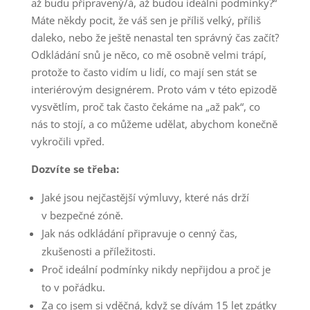
až budu připravený/á, až budou ideální podmínky?“
Máte někdy pocit, že váš sen je příliš velký, příliš
daleko, nebo že ještě nenastal ten správný čas začít?
Odkládání snů je něco, co mě osobně velmi trápí,
protože to často vidím u lidí, co mají sen stát se
interiérovým designérem. Proto vám v této epizodě
vysvětlím, proč tak často čekáme na „až pak“, co
nás to stojí, a co můžeme udělat, abychom konečně
vykročili vpřed.
Dozvíte se třeba:
Jaké jsou nejčastější výmluvy, které nás drží
v bezpečné zóně.
Jak nás odkládání připravuje o cenný čas,
zkušenosti a příležitosti.
Proč ideální podmínky nikdy nepřijdou a proč je
to v pořádku.
Za co jsem si vděčná, když se dívám 15 let zpátky