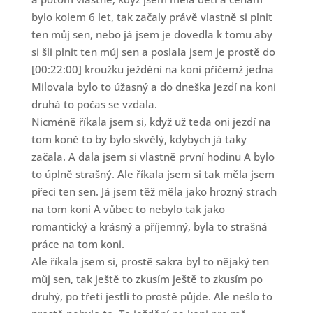
bylo kolem 6 let, tak začaly právě vlastně si plnit
ten můj sen, nebo já jsem je dovedla k tomu aby
si šli plnit ten můj sen a poslala jsem je prostě do
[00:22:00] kroužku ježdění na koni přičemž jedna
Milovala bylo to úžasný a do dneška jezdí na koni
druhá to počas se vzdala.
Nicméně říkala jsem si, když už teda oni jezdí na
tom koně to by bylo skvělý, kdybych já taky
začala. A dala jsem si vlastně první hodinu A bylo
to úplně strašný. Ale říkala jsem si tak měla jsem
přeci ten sen. Já jsem těž měla jako hrozný strach
na tom koni A vůbec to nebylo tak jako
romantický a krásný a příjemný, byla to strašná
práce na tom koni.
Ale říkala jsem si, prostě sakra byl to nějaký ten
můj sen, tak ještě to zkusím ještě to zkusím po
druhý, po třetí jestli to prostě půjde. Ale nešlo to