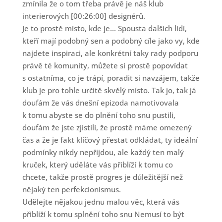
zmínila že o tom třeba právě je náš klub
interierových [00:26:00] designérů.
Je to prostě místo, kde je... Spousta dalších lidí,
kteří mají podobný sen a podobný cíle jako vy, kde
najdete inspiraci, ale konkrétní taky rady podporu
právě té komunity, můžete si prostě popovídat
s ostatníma, co je trápí, poradit si navzájem, takže
klub je pro tohle určitě skvělý místo. Tak jo, tak já
doufám že vás dnešní epizoda namotivovala
k tomu abyste se do plnění toho snu pustili,
doufám že jste zjistili, že prostě máme omezený
čas a že je fakt klíčový přestat odkládat, ty ideální
podmínky nikdy nepřijdou, ale každý ten malý
kruček, který uděláte vás přiblíží k tomu co
chcete, takže prostě progres je důležitější než
nějaký ten perfekcionismus.
Udělejte nějakou jednu malou věc, která vás
přiblíží k tomu splnění toho snu Nemusí to být