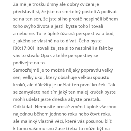
Za mě je trošku drsný ale dobrý cvičení je
představit si, že jste na smrtelný posteli A podívat
se na ten sen, že jste si ho prostě nesplněli během
toho svýho života a jestli byste toho litovali
a nebo ne. To je úplně úžasná perspektiva a bod,
z jakého se vlastně na to dívat. Čeho byste
[00:17:00] litovali že jste si to nesplněli a fakt by
vás to štvalo Opak z téhle perspektivy se
podívejte na to.
Samozřejmě je to možná nějaký popravdu velký
sen, velký úkol, který obsahuje velkou spoustu
kroků, ale důležitý je udělat ten první kruček. Tak
se zamyslete nad tím jaký ten malej kruček byste
mohli udělat ještě dneska abyste přestali...
Odkládat. Nemusíte prostě změnit úplně všechno
najednou během jednoho roku nebo čtvrt roku,
ale malinký vlastně věci, které vás posunou blíž
k tomu vašemu snu Zase třeba to může být na