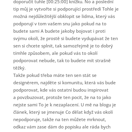
doporučit tuhle [00:25:00] knižku. No a poslední
tip můj je vytvořte si podporující prostředí Tohle je
možná nejdůležitější obklopit se lidma, který vás
podporují v tom vašem snu jako pokud na to
budete sami A budete jakoby bojovat i proti
svýmu okolí, že prostě si budete vydupávat že ten
sen si chcete splnit, tak samozřejmě je to dobrý
tímhle způsobem, ale pokud vás to okolí
podporovat nebude, tak to budete mít strašně
těžký.
Takže pokud třeba máte ten sen stát se
designérem, najděte si komunitu, která vás bude
podporovat, kde vás ostatní budou inspirovat
a povzbuzovat, protože ten pocit, že na to jako
nejste sami To je k nezaplacení. U mě na blogu je
článek, který se jmenuje Co dělat když vás okolí
nepodporuje, takže na ten můžete mrknout,
odkaz vám zase dám do popisku ale ráda bych