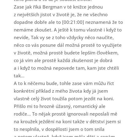
Zase jak říká Bergman v té knižce jednou
z největších jistot v životě je, že ne všechno
dopadne dobře ale to [00:21:00] neznamená že to
nemáme zkoušet. A ještě k tomu vlastně i když to
nevíde, Tak vy se z toho vždycky něco naučíte,
něco co vás posune dál možná prostě to využijete
v životě, možná prostě budete lepším člověkem,
co já vím ale prostě každá zkušenost je dobrá
a i když to možná nepovede tam, kam jste chtěli
tak...
A to k něčemu bude, tohle zase vám můžu říct
konkrétní příklad z mého života kdy já jsem
vlastně celý život toužila potom jezdit na koni.
Přišlo mi to hrozně úžasný, romantický ale
rodiče... To nějak prostě ignorovali neposlali mě
na kroužek ježdění na koni takže v dětství jsem si
to nesplnila, v dospělosti jsem o tom snila
a potom vlastně, když jsem měla děti a cenám