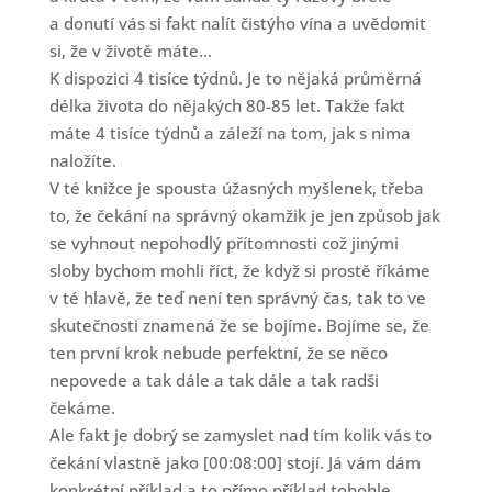
a donutí vás si fakt nalít čistýho vína a uvědomit
si, že v životě máte...
K dispozici 4 tisíce týdnů. Je to nějaká průměrná
délka života do nějakých 80-85 let. Takže fakt
máte 4 tisíce týdnů a záleží na tom, jak s nima
naložíte.
V té knižce je spousta úžasných myšlenek, třeba
to, že čekání na správný okamžik je jen způsob jak
se vyhnout nepohodlý přítomnosti což jinými
sloby bychom mohli říct, že když si prostě říkáme
v té hlavě, že teď není ten správný čas, tak to ve
skutečnosti znamená že se bojíme. Bojíme se, že
ten první krok nebude perfektní, že se něco
nepovede a tak dále a tak dále a tak radši
čekáme.
Ale fakt je dobrý se zamyslet nad tím kolik vás to
čekání vlastně jako [00:08:00] stojí. Já vám dám
konkrétní příklad a to přímo příklad tohohle