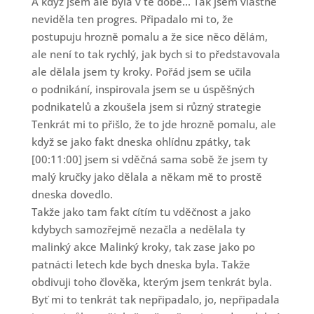
A když jsem ale byla v té době... Tak jsem vlastně
neviděla ten progres. Připadalo mi to, že
postupuju hrozně pomalu a že sice něco dělám,
ale není to tak rychlý, jak bych si to představovala
ale dělala jsem ty kroky. Pořád jsem se učila
o podnikání, inspirovala jsem se u úspěšných
podnikatelů a zkoušela jsem si různý strategie
Tenkrát mi to přišlo, že to jde hrozně pomalu, ale
když se jako fakt dneska ohlídnu zpátky, tak
[00:11:00] jsem si vděčná sama sobě že jsem ty
malý kručky jako dělala a někam mě to prostě
dneska dovedlo.
Takže jako tam fakt cítím tu vděčnost a jako
kdybych samozřejmě nezačla a nedělala ty
malinký akce Malinký kroky, tak zase jako po
patnácti letech kde bych dneska byla. Takže
obdivuji toho člověka, kterým jsem tenkrát byla.
Byť mi to tenkrát tak nepřipadalo, jo, nepřipadala