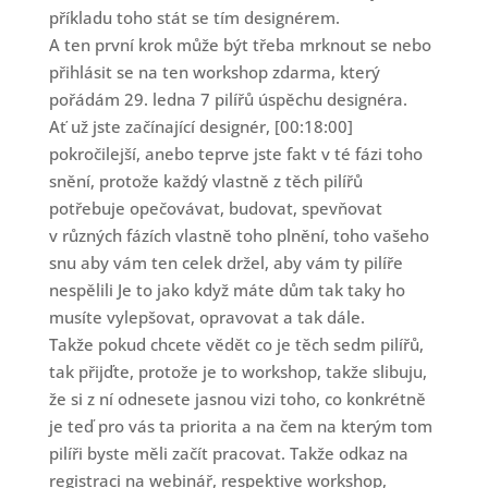
příkladu toho stát se tím designérem.
A ten první krok může být třeba mrknout se nebo
přihlásit se na ten workshop zdarma, který
pořádám 29. ledna 7 pilířů úspěchu designéra.
Ať už jste začínající designér, [00:18:00]
pokročilejší, anebo teprve jste fakt v té fázi toho
snění, protože každý vlastně z těch pilířů
potřebuje opečovávat, budovat, spevňovat
v různých fázích vlastně toho plnění, toho vašeho
snu aby vám ten celek držel, aby vám ty pilíře
nespělili Je to jako když máte dům tak taky ho
musíte vylepšovat, opravovat a tak dále.
Takže pokud chcete vědět co je těch sedm pilířů,
tak přijďte, protože je to workshop, takže slibuju,
že si z ní odnesete jasnou vizi toho, co konkrétně
je teď pro vás ta priorita a na čem na kterým tom
pilíři byste měli začít pracovat. Takže odkaz na
registraci na webinář, respektive workshop,