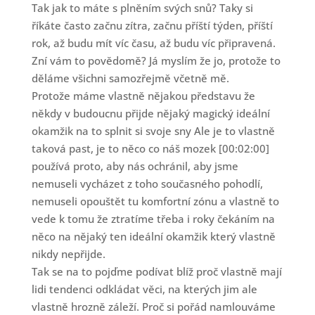
Tak jak to máte s plněním svých snů? Taky si
říkáte často začnu zítra, začnu příští týden, příští
rok, až budu mít víc času, až budu víc připravená.
Zní vám to povědomě? Já myslím že jo, protože to
děláme všichni samozřejmě včetně mě.
Protože máme vlastně nějakou představu že
někdy v budoucnu přijde nějaký magický ideální
okamžik na to splnit si svoje sny Ale je to vlastně
taková past, je to něco co náš mozek [00:02:00]
používá proto, aby nás ochránil, aby jsme
nemuseli vycházet z toho současného pohodlí,
nemuseli opouštět tu komfortní zónu a vlastně to
vede k tomu že ztratíme třeba i roky čekáním na
něco na nějaký ten ideální okamžik který vlastně
nikdy nepřijde.
Tak se na to pojďme podívat blíž proč vlastně mají
lidi tendenci odkládat věci, na kterých jim ale
vlastně hrozně záleží. Proč si pořád namlouváme