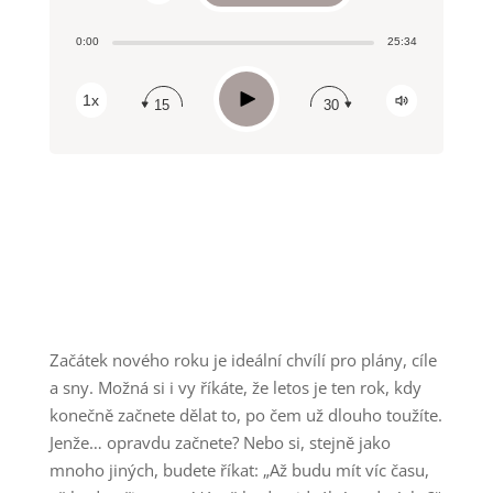
Share:
0:00
25:34
RSS
Apple Podcast
Play
1x
15
30
Spotify
Začátek nového roku je ideální chvílí pro plány, cíle
a sny. Možná si i vy říkáte, že letos je ten rok, kdy
konečně začnete dělat to, po čem už dlouho toužíte.
Jenže… opravdu začnete? Nebo si, stejně jako
mnoho jiných, budete říkat: „Až budu mít víc času,