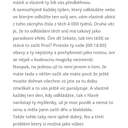
místě a vlastně ty lidi vás předběhnou
A samozřejmě každej týden, který odkládáte nebo
ve kterým odložíte ten svůj sen, vám vlastně ubírá
z toho zácnýho čísla z těch 4 000 týdnů. Druhá věc
je, že to odkládání těch snů má takový jako
paradoxní efekt. Čím díl čekáte, tak tím těžší se
stává to začít Proč? Protože ty vaše [00:14:00]
obavy a ty nejistoty a pochybnosti jako rostou, oni
se nějak v budoucnu magicky nezmenší.
Naopak, na jednou už to není jenom o tom, že
máte teda s něčím začít ale máte pocit že ještě
musíte dohnat všechno co jste za tu dobu
zmeškali a to vás ještě víc paralyzuje. A vlastně
každej ten den, kdy odkládáte, tak v hlavě
narůstají ty myšlenky, už je moc pozdě a nemá to
cenu a měla jsem začít dřív a blablabla.
Takže tohle taky není úplně dobrý. No a třetí
problém který si možná jako vůbec