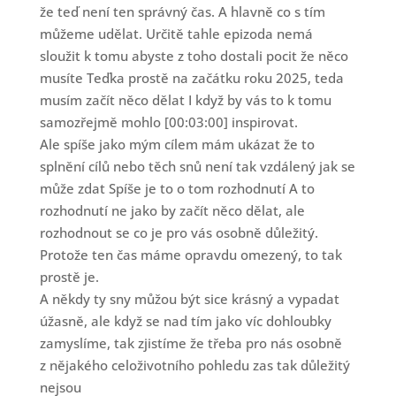
že teď není ten správný čas. A hlavně co s tím
můžeme udělat. Určitě tahle epizoda nemá
sloužit k tomu abyste z toho dostali pocit že něco
musíte Teďka prostě na začátku roku 2025, teda
musím začít něco dělat I když by vás to k tomu
samozřejmě mohlo [00:03:00] inspirovat.
Ale spíše jako mým cílem mám ukázat že to
splnění cílů nebo těch snů není tak vzdálený jak se
může zdat Spíše je to o tom rozhodnutí A to
rozhodnutí ne jako by začít něco dělat, ale
rozhodnout se co je pro vás osobně důležitý.
Protože ten čas máme opravdu omezený, to tak
prostě je.
A někdy ty sny můžou být sice krásný a vypadat
úžasně, ale když se nad tím jako víc dohloubky
zamyslíme, tak zjistíme že třeba pro nás osobně
z nějakého celoživotního pohledu zas tak důležitý
nejsou