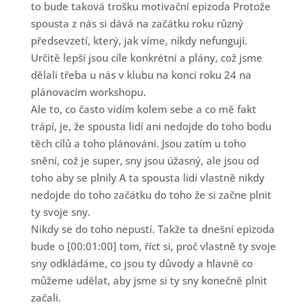
to bude taková trošku motivační epizoda Protože
spousta z nás si dává na začátku roku různý
předsevzetí, který, jak víme, nikdy nefungují.
Určitě lepší jsou cíle konkrétní a plány, což jsme
dělali třeba u nás v klubu na konci roku 24 na
plánovacím workshopu.
Ale to, co často vidím kolem sebe a co mě fakt
trápí, je, že spousta lidí ani nedojde do toho bodu
těch cílů a toho plánování. Jsou zatím u toho
snění, což je super, sny jsou úžasný, ale jsou od
toho aby se plnily A ta spousta lidí vlastně nikdy
nedojde do toho začátku do toho že si začne plnit
ty svoje sny.
Nikdy se do toho nepustí. Takže ta dnešní epizoda
bude o [00:01:00] tom, říct si, proč vlastně ty svoje
sny odkládáme, co jsou ty důvody a hlavně co
můžeme udělat, aby jsme si ty sny konečně plnit
začali.