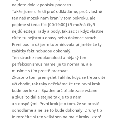
najdete dole v popisku podcastu.
Takže jsme si řekli proč odkládáme, proč vlastně
ten náš mozek nám brání v tom pokroku, ale
pojďme si teda říct [00:19:00] tři možná čtyři
nejdůležitější rady a body. Jak začít i když vlastně
cítíte tu nejistotu obavy nebo dokonce strach.
První bod, a už jsem to zmiňovala přijměte že ty
začátky fakt nebudou dokonalý.
Ten strach z nedokonalosti a nějaký ten
perfekcionismus máme, je to normální, ale
musíme s tím prostě pracovat.
Zkuste o tom přemýšlet Takhle, když se třeba dítě
učí chodit, tak taky nečekáme že ten první krok
bude perfektní. Spadne určitě ale zase vstane
a zkusí to dál a stejně tak je to s námi
a s dospělými. První krok je o tom, že se prostě
odhodláme a ne, že to bude dokonalý. Druhý tip
je rozdělte si ten velký sen na malé kroky, které