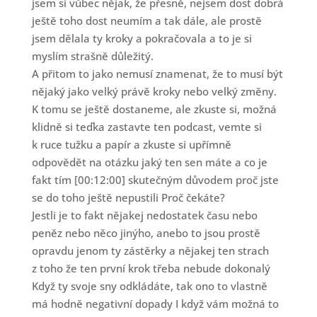
jsem si vůbec nějak, že přesně, nejsem dost dobrá
ještě toho dost neumím a tak dále, ale prostě
jsem dělala ty kroky a pokračovala a to je si
myslím strašně důležitý.
A přitom to jako nemusí znamenat, že to musí být
nějaký jako velký právě kroky nebo velký změny.
K tomu se ještě dostaneme, ale zkuste si, možná
klidně si teďka zastavte ten podcast, vemte si
k ruce tužku a papír a zkuste si upřímně
odpovědět na otázku jaký ten sen máte a co je
fakt tím [00:12:00] skutečným důvodem proč jste
se do toho ještě nepustili Proč čekáte?
Jestli je to fakt nějakej nedostatek času nebo
peněz nebo něco jinýho, anebo to jsou prostě
opravdu jenom ty zástěrky a nějakej ten strach
z toho že ten první krok třeba nebude dokonalý
Když ty svoje sny odkládáte, tak ono to vlastně
má hodně negativní dopady I když vám možná to