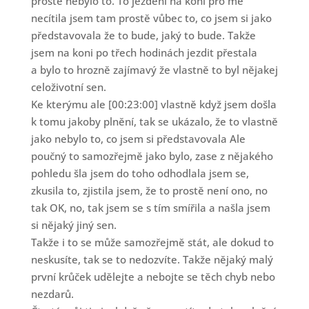
prostě nebylo to. To ježdění na koni pro mě
necítila jsem tam prostě vůbec to, co jsem si jako
představovala že to bude, jaký to bude. Takže
jsem na koni po třech hodinách jezdit přestala
a bylo to hrozně zajímavý že vlastně to byl nějakej
celoživotní sen.
Ke kterýmu ale [00:23:00] vlastně když jsem došla
k tomu jakoby plnění, tak se ukázalo, že to vlastně
jako nebylo to, co jsem si představovala Ale
poučný to samozřejmě jako bylo, zase z nějakého
pohledu šla jsem do toho odhodlala jsem se,
zkusila to, zjistila jsem, že to prostě není ono, no
tak OK, no, tak jsem se s tím smířila a našla jsem
si nějaký jiný sen.
Takže i to se může samozřejmě stát, ale dokud to
neskusíte, tak se to nedozvíte. Takže nějaký malý
první krůček udělejte a nebojte se těch chyb nebo
nezdarů.