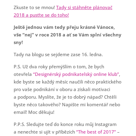
Zkuste to se mnou!
Tady si stáhněte plánovač
2018 a pusťte se do toho!
Ještě jednou vám tedy přeju krásné Vánoce,
vše “nej” v roce 2018 a ať se Vám splní všechny
sny!
Tady na blogu se sejdeme zase 16. ledna.
P.S. Už dva roky přemýšlím o tom, že bych
otevřela
“Designérský podnikatelský online klub”
,
kde byste se každý měsíc naučili něco praktického
pro vaše podnikání v oboru a získali motivaci
a podporu. Myslíte, že je to dobrý nápad? Chtěli
byste něco takového? Napište mi komentář nebo
email! Moc děkuju!
P.P.S. Sledujte teď do konce roku můj Instagram
a nenechte si ujít v příbězích
“The best of 2017”
–