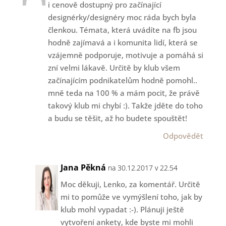
i cenově dostupný pro začínající
designérky/designéry moc ráda bych byla
členkou. Témata, která uvádíte na fb jsou
hodně zajímavá a i komunita lidí, která se
vzájemně podporuje, motivuje a pomáhá si
zní velmi lákavě. Určitě by klub všem
začínajícím podnikatelům hodně pomohl..
mně teda na 100 % a mám pocit, že právě
takový klub mi chybí :). Takže jděte do toho
a budu se těšit, až ho budete spouštět!
Odpovědět
Jana Pěkná
na 30.12.2017 v 22.54
Moc děkuji, Lenko, za komentář. Určitě
mi to pomůže ve vymýšlení toho, jak by
klub mohl vypadat :-). Plánuji ještě
vytvoření ankety, kde byste mi mohli