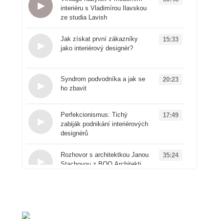
interiéru s Vladimírou Ilavskou
ze studia Lavish
Loading...
Jak získat první zákazníky
15:33
jako interiérový designér?
Loading...
Syndrom podvodníka a jak se
20:23
ho zbavit
Loading...
Perfekcionismus: Tichý
17:49
zabiják podnikání interiérových
designérů
Loading...
Rozhovor s architektkou Janou
35:24
Stachovou z BOQ Architekti
Loading...
Od architektury k
50:41
produktovému designu: Příběh
značky Vuch