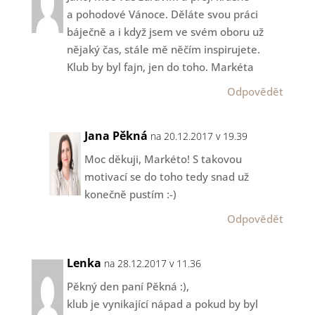
a pohodové Vánoce. Děláte svou práci
báječně a i když jsem ve svém oboru už
nějaký čas, stále mě něčím inspirujete.
Klub by byl fajn, jen do toho. Markéta
Odpovědět
Jana Pěkná
na 20.12.2017 v 19.39
Moc děkuji, Markéto! S takovou
motivací se do toho tedy snad už
konečně pustím :-)
Odpovědět
Lenka
na 28.12.2017 v 11.36
Pěkný den paní Pěkná :),
klub je vynikající nápad a pokud by byl