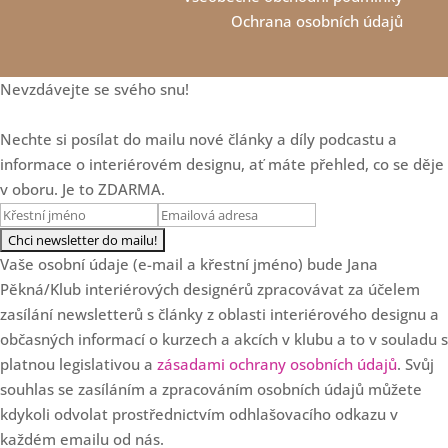
Vliv prostoru na emoce, zdraví
Ochrana osobních údajů
a život klientů
Loading...
Mastermind skupina - vaše
23:21
Nevzdávejte se svého snu!
tajná zbraň pro úspěch v roce
2026
Nechte si posílat do mailu nové články a díly podcastu a
Loading...
Další 3 zamyšlení o
18:20
informace o interiérovém designu, ať máte přehled, co se děje
cenotvorbě designéra
v oboru. Je to ZDARMA.
Loading...
3 chyby v cenotvorbě
25:47
interiérových designérů
Vaše osobní údaje (e-mail a křestní jméno) bude Jana
Pěkná/Klub interiérových designérů zpracovávat za účelem
Loading...
zasílání newsletterů s články z oblasti interiérového designu a
SPECIÁL: Klub slaví 7.
36:57
narozeniny!
občasných informací o kurzech a akcích v klubu a to v souladu s
platnou legislativou a
zásadami ochrany osobních údajů
. Svůj
Loading...
souhlas se zasíláním a zpracováním osobních údajů můžete
Od květinových dekorací k
35:37
luxusním projektům s Danielou
kdykoli odvolat prostřednictvím odhlašovacího odkazu v
Staněk Dvořákovou
každém emailu od nás.