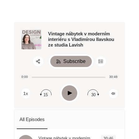
Vintage nábytek v moderním
interiéru s Vladimírou Ilavskou
ze studia Lavish
Subscribe
Share:
0:00
30:46
RSS
Apple Podcast
Play
1x
15
30
Spotify
All Episodes
Vintage nábytek v moderním
30:46