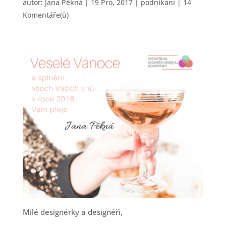
autor:
Jana Pěkná
|
19 Pro, 2017
|
podnikání
|
14
Komentáře(ů)
Milé designérky a designéři,