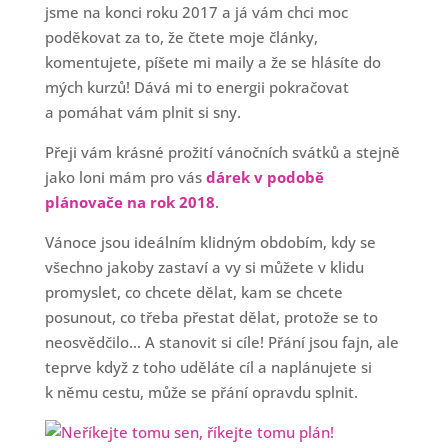
jsme na konci roku 2017 a já vám chci moc
poděkovat za to, že čtete moje články,
komentujete, píšete mi maily a že se hlásíte do
mých kurzů! Dává mi to energii pokračovat
a pomáhat vám plnit si sny.
Přeji vám krásné prožití vánočních svátků a stejně
jako loni mám pro vás
dárek v podobě
plánovače na rok 2018
.
Vánoce jsou ideálním klidným obdobím, kdy se
všechno jakoby zastaví a vy si můžete v klidu
promyslet, co chcete dělat, kam se chcete
posunout, co třeba přestat dělat, protože se to
neosvědčilo… A stanovit si cíle! Přání jsou fajn, ale
teprve když z toho uděláte cíl a naplánujete si
k němu cestu, může se přání opravdu splnit.