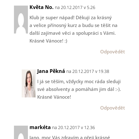
Květa No.
na 20.12.2017 v 5.26
Klub je super nápad! Děkuji za krásný
a velice přínosný kurz a budu se těšit na
další zajímavé věci a spolupráci s Vámi.
Krásné Vánoce! :)
Odpovědět
Jana Pěkná
na 20.12.2017 v 19.38
I já se těším, vždycky moc ráda sleduji
své absolventy a pomáhám jim dál :-).
Krásné Vánoce!
Odpovědět
markéta
na 20.12.2017 v 12.36
Jano, moc Vás zdravím a přeji krásné