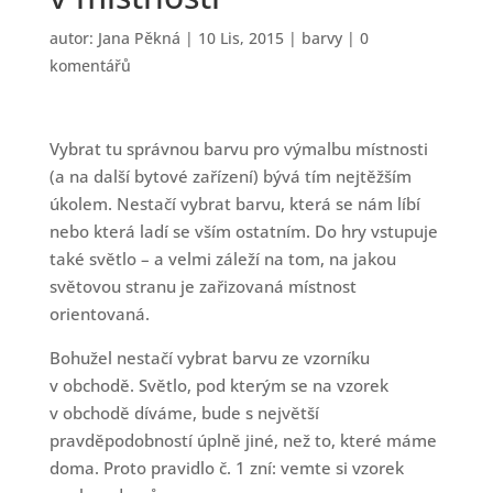
autor:
Jana Pěkná
|
10 Lis, 2015
|
barvy
|
0
komentářů
Vybrat tu správnou barvu pro výmalbu místnosti
(a na další bytové zařízení) bývá tím nejtěžším
úkolem. Nestačí vybrat barvu, která se nám líbí
nebo která ladí se vším ostatním. Do hry vstupuje
také světlo – a velmi záleží na tom, na jakou
světovou stranu je zařizovaná místnost
orientovaná.
Bohužel nestačí vybrat barvu ze vzorníku
v obchodě. Světlo, pod kterým se na vzorek
v obchodě díváme, bude s největší
pravděpodobností úplně jiné, než to, které máme
doma. Proto pravidlo č. 1 zní: vemte si vzorek