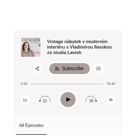
Vintage nábytek v moderním
interiéru s Vladimírou Ilavskou
ze studia Lavish
Subscribe
Share:
0:00
30:46
RSS
Apple Podcast
Play
1x
15
30
Spotify
All Episodes