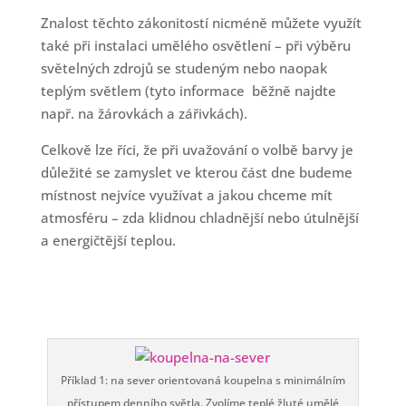
Znalost těchto zákonitostí nicméně můžete využít
také při instalaci umělého osvětlení – při výběru
světelných zdrojů se studeným nebo naopak
teplým světlem (tyto informace běžně najdte
např. na žárovkách a zářivkách).
Celkově lze říci, že při uvažování o volbě barvy je
důležité se zamyslet ve kterou část dne budeme
místnost nejvíce využívat a jakou chceme mít
atmosféru – zda klidnou chladnější nebo útulnější
a energičtější teplou.
Příklad 1: na sever orientovaná koupelna s minimálním
přístupem denního světla. Zvolíme teplé žluté umělé