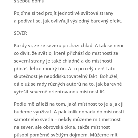
s sebou domů.
Pojďme si teď projít jednotlivé světové strany
a podívat se, jak ovlivňují výsledný barevný efekt.
SEVER
Každý ví, že ze severu přichází chlad. A tak se není
co divit, že světlo, které přichází do místnosti ze
severní strany je také chladné a do místnosti
přináší lehce modrý tón. A to po celý den! Tato
skutečnost je neoddiskutovatelný fakt. Bohužel,
dále už se rady různých autorů na to, jak barevně
vyřešit severně orientovanou místnost liší.
Podle mě záleží na tom, jaká místnost to je a jak ji
budeme využívat. A pak kolik dopadá do místnosti
samotného světla – někdy můžeme mít místnost
na sever, ale obrovská okna, takže místnost
působí poměrně světlým dojmem. Můžeme mít