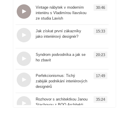
Vintage nábytek v moderním
30:46
interiéru s Vladimírou Ilavskou
ze studia Lavish
Loading...
Jak získat první zákazníky
15:33
jako interiérový designér?
Loading...
Syndrom podvodníka a jak se
20:23
ho zbavit
Loading...
Perfekcionismus: Tichý
17:49
zabiják podnikání interiérových
designérů
Loading...
Rozhovor s architektkou Janou
35:24
Stachovou z BOQ Architekti
Loading...
Od architektury k
50:41
produktovému designu: Příběh