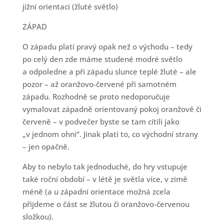
jižní orientaci (žluté světlo)
ZÁPAD
O západu platí pravý opak než o východu – tedy
po celý den zde máme studené modré světlo
a odpoledne a při západu slunce teplé žluté – ale
pozor – až oranžovo-červené při samotném
západu. Rozhodně se proto nedoporučuje
vymalovat západně orientovaný pokoj oranžově či
červeně – v podvečer byste se tam cítili jako
„v jednom ohni“. Jinak platí to, co východní strany
– jen opačně.
Aby to nebylo tak jednoduché, do hry vstupuje
také roční období – v létě je světla více, v zimě
méně (a u západní orientace možná zcela
přijdeme o část se žlutou či oranžovo-červenou
složkou).