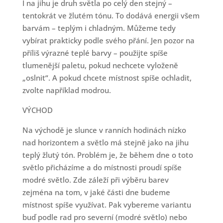
I na jihu je druh světla po celý den stejný –
tentokrát ve žlutém tónu. To dodává energii všem
barvám – teplým i chladným. Můžeme tedy
vybírat prakticky podle svého přání. Jen pozor na
příliš výrazné teplé barvy – použijte spíše
tlumenější paletu, pokud nechcete vyloženě
„oslnit“. A pokud chcete místnost spíše ochladit,
zvolte například modrou.
VÝCHOD
Na východě je slunce v ranních hodinách nízko
nad horizontem a světlo má stejně jako na jihu
teplý žlutý tón. Problém je, že během dne o toto
světlo přicházíme a do místnosti proudí spíše
modré světlo. Zde záleží při výběru barev
zejména na tom, v jaké části dne budeme
místnost spíše využívat. Pak vybereme variantu
buď podle rad pro severní (modré světlo) nebo