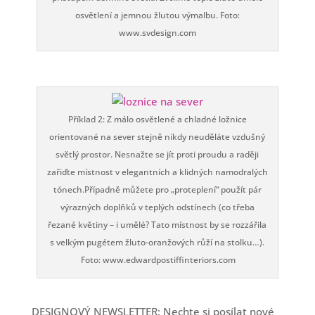
osvětlení a jemnou žlutou výmalbu. Foto:
www.svdesign.com
Příklad 2: Z málo osvětlené a chladné ložnice
orientované na sever stejně nikdy neuděláte vzdušný
světlý prostor. Nesnažte se jít proti proudu a raději
zařiďte místnost v elegantních a klidných namodralých
tónech.Případně můžete pro „proteplení“ použít pár
výrazných doplňků v teplých odstínech (co třeba
řezané květiny – i umělé? Tato místnost by se rozzářila
s velkým pugétem žluto-oranžových růží na stolku…).
Foto: www.edwardpostiffinteriors.com
DESIGNOVÝ NEWSLETTER: Nechte si posílat nové