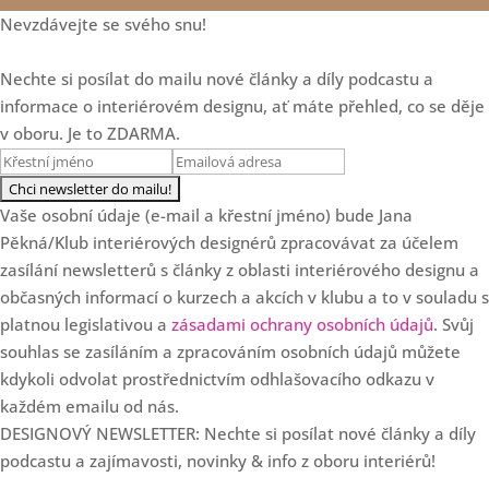
Loading...
Jak navrhovat zodpovědně:
20:29
Nevzdávejte se svého snu!
Vliv prostoru na emoce, zdraví
a život klientů
Nechte si posílat do mailu nové články a díly podcastu a
Loading...
informace o interiérovém designu, ať máte přehled, co se děje
Mastermind skupina - vaše
23:21
tajná zbraň pro úspěch v roce
v oboru. Je to ZDARMA.
2026
Loading...
Další 3 zamyšlení o
18:20
Vaše osobní údaje (e-mail a křestní jméno) bude Jana
cenotvorbě designéra
Pěkná/Klub interiérových designérů zpracovávat za účelem
zasílání newsletterů s články z oblasti interiérového designu a
Loading...
3 chyby v cenotvorbě
25:47
občasných informací o kurzech a akcích v klubu a to v souladu s
interiérových designérů
platnou legislativou a
zásadami ochrany osobních údajů
. Svůj
souhlas se zasíláním a zpracováním osobních údajů můžete
Loading...
SPECIÁL: Klub slaví 7.
kdykoli odvolat prostřednictvím odhlašovacího odkazu v
36:57
narozeniny!
každém emailu od nás.
DESIGNOVÝ NEWSLETTER: Nechte si posílat nové články a díly
Loading...
Od květinových dekorací k
35:37
podcastu a zajímavosti, novinky & info z oboru interiérů!
luxusním projektům s Danielou