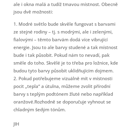
ale i okna malá a tudíž tmavou místnost. Obecně
jsou dvě možnosti:
Modré světlo bude skvěle fungovat s barvami
ze stejné rodiny – tj. s modrými, ale i zelenými,
fialovými – těmto barvám dodá více vibrující
energie. Jsou to ale barvy studené a tak místnost
bude i tak působit. Pokud nám to nevadí, pak
směle do toho. Skvělé je to třeba pro ložnice, kde
budou tyto barvy působit uklidňujícím dojmem.
Pokud potřebujeme vizuálně mít v místnosti
pocit „tepla“ a útulna, můžeme zvolit přírodní
barvy s teplým podtónem žluté nebo například
oranžové.Rozhodně se doporučuje vyhnout se
chladným šedým tónům.
JIH