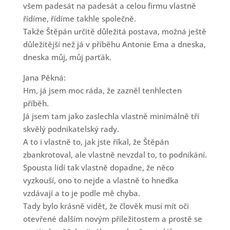
všem padesát na padesát a celou firmu vlastně
řídíme, řídíme takhle společně.
Takže Štěpán určitě důležitá postava, možná ještě
důležitější než já v příběhu Antonie Ema a dneska,
dneska můj, můj parťák.
Jana Pěkná:
Hm, já jsem moc ráda, že zazněl tenhlecten
příběh.
Já jsem tam jako zaslechla vlastně minimálně tři
skvělý podnikatelský rady.
A to i vlastně to, jak jste říkal, že Štěpán
zbankrotoval, ale vlastně nevzdal to, to podnikání.
Spousta lidí tak vlastně dopadne, že něco
vyzkouší, ono to nejde a vlastně to hnedka
vzdávají a to je podle mě chyba.
Tady bylo krásně vidět, že člověk musí mít oči
otevřené dalším novým příležitostem a prostě se