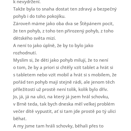
k nevydržení.
Takže byla to snaha dostat ten zdravý a bezpečný
pohyb i do toho pokojíku.
Zároveň máme jako oba dva se Štěpánem pocit,
že ten pohyb, z toho ten přirozený pohyb, z toho
dětského světa mizí.
A není to jako úplně, že by to bylo jako
rozhodnutí.
Myslím si, že děti jako pohyb milují, že to není
o tom, že by a priori si chtěly vzít tablet a hrát si
s tabletem nebo vzít mobil a hrát si s mobilem, že
pořád ten pohyb mají stejně rádi, ale jenom těch
příležitostí už prostě není tolik, kolik bylo dřív.
Jo, já, já na ulici, na který já jsem hrál schovku,
v Brně teda, tak bych dneska měl velkej problém
večer dítě vypustit, ať si tam jde prostě po tý ulici
běhat.
A my jsme tam hráli schovky, běhali přes to