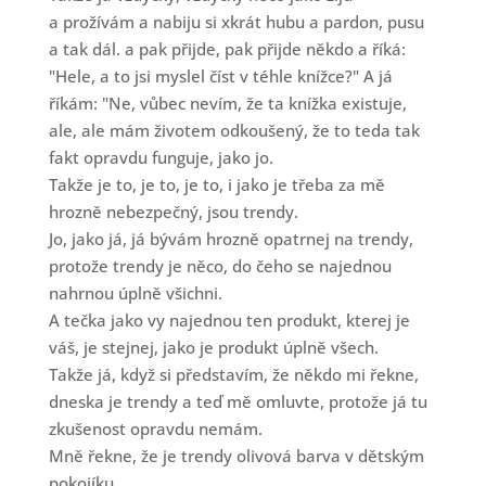
a prožívám a nabiju si xkrát hubu a pardon, pusu
a tak dál. a pak přijde, pak přijde někdo a říká:
"Hele, a to jsi myslel číst v téhle knížce?" A já
říkám: "Ne, vůbec nevím, že ta knížka existuje,
ale, ale mám životem odkoušený, že to teda tak
fakt opravdu funguje, jako jo.
Takže je to, je to, je to, i jako je třeba za mě
hrozně nebezpečný, jsou trendy.
Jo, jako já, já bývám hrozně opatrnej na trendy,
protože trendy je něco, do čeho se najednou
nahrnou úplně všichni.
A tečka jako vy najednou ten produkt, kterej je
váš, je stejnej, jako je produkt úplně všech.
Takže já, když si představím, že někdo mi řekne,
dneska je trendy a teď mě omluvte, protože já tu
zkušenost opravdu nemám.
Mně řekne, že je trendy olivová barva v dětským
pokojíku.