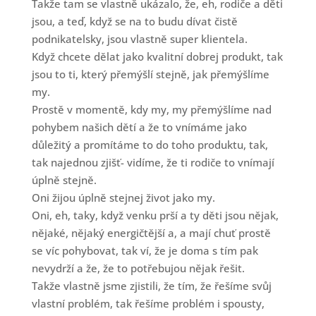
Takže tam se vlastně ukázalo, že, eh, rodiče a děti
jsou, a teď, když se na to budu dívat čistě
podnikatelsky, jsou vlastně super klientela.
Když chcete dělat jako kvalitní dobrej produkt, tak
jsou to ti, který přemýšlí stejně, jak přemýšlíme
my.
Prostě v momentě, kdy my, my přemýšlíme nad
pohybem našich dětí a že to vnímáme jako
důležitý a promítáme to do toho produktu, tak,
tak najednou zjišť- vidíme, že ti rodiče to vnímají
úplně stejně.
Oni žijou úplně stejnej život jako my.
Oni, eh, taky, když venku prší a ty děti jsou nějak,
nějaké, nějaký energičtější a, a mají chuť prostě
se víc pohybovat, tak ví, že je doma s tím pak
nevydrží a že, že to potřebujou nějak řešit.
Takže vlastně jsme zjistili, že tím, že řešíme svůj
vlastní problém, tak řešíme problém i spousty,