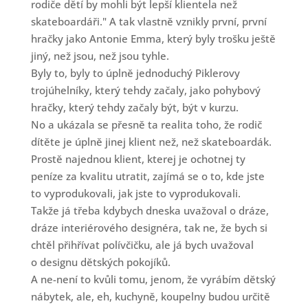
rodiče dětí by mohli být lepší klientela než
skateboardáři." A tak vlastně vznikly první, první
hračky jako Antonie Emma, který byly trošku ještě
jiný, než jsou, než jsou tyhle.
Byly to, byly to úplně jednoduchý Piklerovy
trojúhelníky, který tehdy začaly, jako pohybový
hračky, který tehdy začaly být, být v kurzu.
No a ukázala se přesně ta realita toho, že rodič
dítěte je úplně jinej klient než, než skateboardák.
Prostě najednou klient, kterej je ochotnej ty
peníze za kvalitu utratit, zajímá se o to, kde jste
to vyprodukovali, jak jste to vyprodukovali.
Takže já třeba kdybych dneska uvažoval o dráze,
dráze interiérového designéra, tak ne, že bych si
chtěl přihřívat polívčičku, ale já bych uvažoval
o designu dětských pokojíků.
A ne-není to kvůli tomu, jenom, že vyrábím dětský
nábytek, ale, eh, kuchyně, koupelny budou určitě