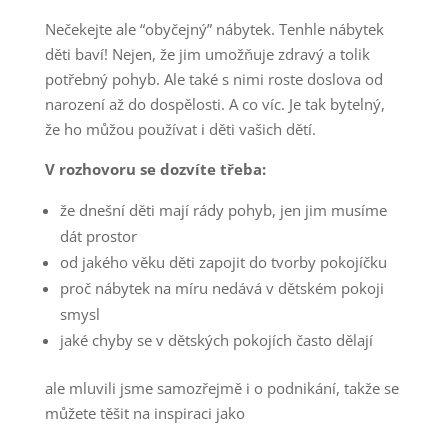
Nečekejte ale “obyčejný” nábytek. Tenhle nábytek
děti baví! Nejen, že jim umožňuje zdravý a tolik
potřebný pohyb. Ale také s nimi roste doslova od
narození až do dospělosti. A co víc. Je tak bytelný,
že ho můžou používat i děti vašich dětí.
V rozhovoru se dozvíte třeba:
že dnešní děti mají rády pohyb, jen jim musíme
dát prostor
od jakého věku děti zapojit do tvorby pokojíčku
proč nábytek na míru nedává v dětském pokoji
smysl
jaké chyby se v dětských pokojích často dělají
ale mluvili jsme samozřejmě i o podnikání, takže se
můžete těšit na inspiraci jako