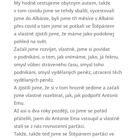
My hodně cestujeme obytným autem, takže
v tom covidu jsme se tehdy sbalili, vycestovali
jsme do Albánie, byli jsme tři měsíce v Albánii
přes covid a tam jsme se potkali se Štěpánem
a vlastně zjistili jsme, že máme jako podobnej
pohled na svět.
Začali jsme rozvíjet, vlastně, jsme si povídat
o podnikání, o tom, jak vnímáme, jako, já řeknu,
smysl vůbec stráveného času, smysl toho
podnikání, smysl vydělaných peněz, utracení těch
vydělaných peněz.
A zjistili jsme, že si v tom hrozně sedíme a začali
jsme vlastně rozebírat, jak, jak podpořit Antonii
Emu.
Až asi o dva roky později, co jsme se pořád
přátelili, jsem do Antonie Ema vstoupil a vlastně
stali se z nás rovnocenní parťáci.
Takže, takže teď jsme se Štěpánem parťáci ve