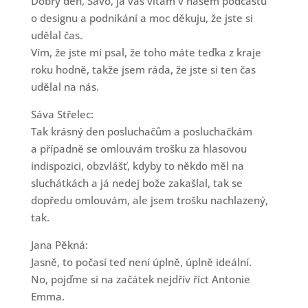
Dobrý den, Sávo, já vás vítám v našem podcastu
o designu a podnikání a moc děkuju, že jste si
udělal čas.
Vím, že jste mi psal, že toho máte teďka z kraje
roku hodně, takže jsem ráda, že jste si ten čas
udělal na nás.
Sáva Střelec:
Tak krásný den posluchačům a posluchačkám
a případně se omlouvám trošku za hlasovou
indispozici, obzvlášť, kdyby to někdo měl na
sluchátkách a já nedej bože zakašlal, tak se
dopředu omlouvám, ale jsem trošku nachlazený,
tak.
Jana Pěkná:
Jasně, to počasí teď není úplně, úplně ideální.
No, pojďme si na začátek nejdřív říct Antonie
Emma.