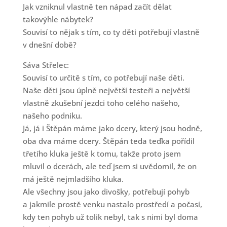
Jak vzniknul vlastně ten nápad začít dělat
takovýhle nábytek?
Souvisí to nějak s tím, co ty děti potřebují vlastně
v dnešní době?
Sáva Střelec:
Souvisí to určitě s tím, co potřebují naše děti.
Naše děti jsou úplně největší testeři a největší
vlastně zkušební jezdci toho celého našeho,
našeho podniku.
Já, já i Štěpán máme jako dcery, který jsou hodně,
oba dva máme dcery. Štěpán teda teďka pořídil
třetího kluka ještě k tomu, takže proto jsem
mluvil o dcerách, ale teď jsem si uvědomil, že on
má ještě nejmladšího kluka.
Ale všechny jsou jako divošky, potřebují pohyb
a jakmile prostě venku nastalo prostředí a počasí,
kdy ten pohyb už tolik nebyl, tak s nimi byl doma