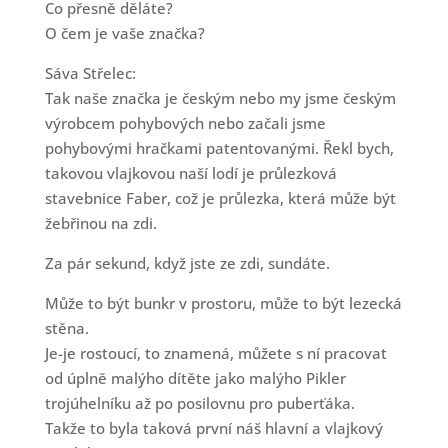
Co přesně děláte?
O čem je vaše značka?
Sáva Střelec:
Tak naše značka je českým nebo my jsme českým
výrobcem pohybových nebo začali jsme
pohybovými hračkami patentovanými. Řekl bych,
takovou vlajkovou naší lodí je průlezková
stavebnice Faber, což je průlezka, která může být
žebřinou na zdi.
Za pár sekund, když jste ze zdi, sundáte.
Může to být bunkr v prostoru, může to být lezecká
stěna.
Je-je rostoucí, to znamená, můžete s ní pracovat
od úplně malýho dítěte jako malýho Pikler
trojúhelníku až po posilovnu pro puberťáka.
Takže to byla taková první náš hlavní a vlajkový