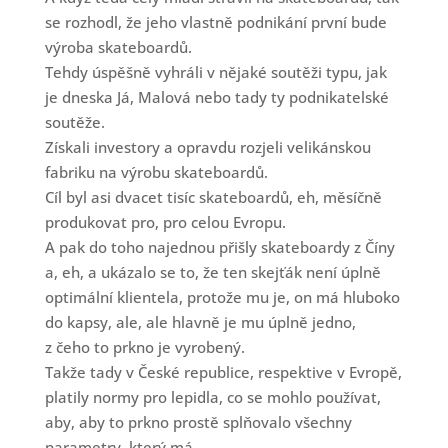
se rozhodl, že jeho vlastně podnikání první bude
výroba skateboardů.
Tehdy úspěšně vyhráli v nějaké soutěži typu, jak
je dneska Já, Malová nebo tady ty podnikatelské
soutěže.
Získali investory a opravdu rozjeli velikánskou
fabriku na výrobu skateboardů.
Cíl byl asi dvacet tisíc skateboardů, eh, měsíčně
produkovat pro, pro celou Evropu.
A pak do toho najednou přišly skateboardy z Číny
a, eh, a ukázalo se to, že ten skejťák není úplně
optimální klientela, protože mu je, on má hluboko
do kapsy, ale, ale hlavně je mu úplně jedno,
z čeho to prkno je vyrobený.
Takže tady v České republice, respektive v Evropě,
platily normy pro lepidla, co se mohlo používat,
aby, aby to prkno prostě splňovalo všechny
parametry, který má.