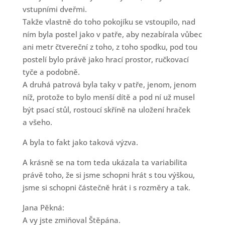
vstupními dveřmi.
Takže vlastně do toho pokojíku se vstoupilo, nad
ním byla postel jako v patře, aby nezabírala vůbec
ani metr čtvereční z toho, z toho spodku, pod tou
postelí bylo právě jako hrací prostor, ručkovací
tyče a podobně.
A druhá patrová byla taky v patře, jenom, jenom
níž, protože to bylo menší dítě a pod ní už musel
být psací stůl, rostoucí skříně na uložení hraček
a všeho.
A byla to fakt jako taková výzva.
A krásně se na tom teda ukázala ta variabilita
právě toho, že si jsme schopni hrát s tou výškou,
jsme si schopni částečně hrát i s rozměry a tak.
Jana Pěkná:
A vy jste zmiňoval Štěpána.