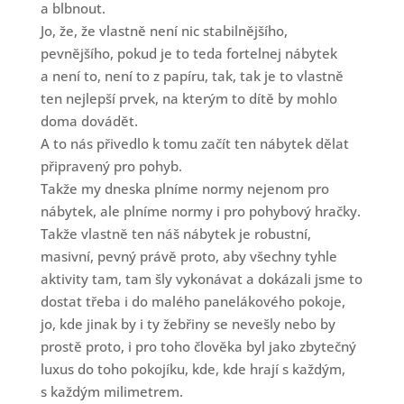
a blbnout.
Jo, že, že vlastně není nic stabilnějšího,
pevnějšího, pokud je to teda fortelnej nábytek
a není to, není to z papíru, tak, tak je to vlastně
ten nejlepší prvek, na kterým to dítě by mohlo
doma dovádět.
A to nás přivedlo k tomu začít ten nábytek dělat
připravený pro pohyb.
Takže my dneska plníme normy nejenom pro
nábytek, ale plníme normy i pro pohybový hračky.
Takže vlastně ten náš nábytek je robustní,
masivní, pevný právě proto, aby všechny tyhle
aktivity tam, tam šly vykonávat a dokázali jsme to
dostat třeba i do malého panelákového pokoje,
jo, kde jinak by i ty žebřiny se nevešly nebo by
prostě proto, i pro toho člověka byl jako zbytečný
luxus do toho pokojíku, kde, kde hrají s každým,
s každým milimetrem.