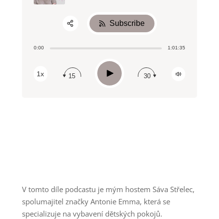
Subscribe
Share:
0:00
1:01:35
RSS
Apple Podcast
Play
1x
15
30
Spotify
V tomto díle podcastu je mým hostem Sáva Střelec,
spolumajitel značky Antonie Emma, která se
specializuje na vybavení dětských pokojů.