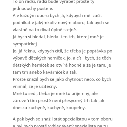
To on radši, radši bude vyrábět prostě ty
jednoduchý postele.
A v každým oboru bych já, kdybych měl začít
podnikat v jakýmkoliv novým oboru, tak bych se
vlastně na to díval úplně stejně.
Já bych si hledal, hledal ten trh, kterej mně je
sympatickej.
Jo, já řeknu, kdybych cítil, že třeba je poptávka po
výbavě dětských herniček, jo, a cítil bych, že těch
dětských herniček se otvírá hodně a že je tam, je
tam trh anebo kavárniček a tak.
Prostě snažil bych se jako chytnout něco, co bych
vnímal, že je užitečný.
Mně to sedí, třeba je mně to příjemný, ale
zároveň tím prostě není přesycený trh tak jak
dneska kuchyně, kuchyně, koupelny.
A pak bych se snažil stát specialistou v tom oboru
a byl bych prostě vyhledávaný specialista na tu