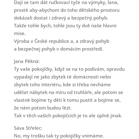
Dají se tam dát ručkovací tyče na výmyky, lana,
prostě aby-abychom do toho dětského prostoru
dokázali dostat i zdravý a bezpečný pohyb.
Takže tohle bych, tohle jsou ty dvě naše hlavní
mise.
Výroba v České republice a, a zdravý pohyb
a bezpečnej pohyb v domácím prostředí.
Jana Pěkná:
Ty vaše pokojíčky, když se na to podívám, opravdu
vypadají ne jako zbytek té domácnosti nebo
zbytek toho interiéru, kde si třeba necháme
udělat nábytek na míru od truhláře, ale potom se
vlastně bojíme ty děti k tomu pustit a bojíme se,
že nám potom budou lézt.
Tak v těch vašich pokojíčcích je to ale úplně jinak.
Sáva Střelec:
No, my trošku tak ty pokojíčky vnímáme.