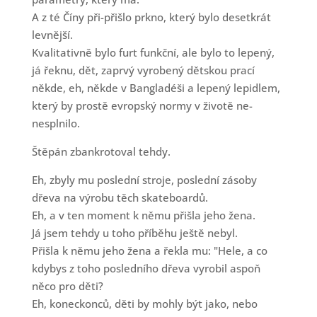
A z té Číny při-přišlo prkno, který bylo desetkrát
levnější.
Kvalitativně bylo furt funkční, ale bylo to lepený,
já řeknu, dět, zaprvý vyrobený dětskou prací
někde, eh, někde v Bangladéši a lepený lepidlem,
který by prostě evropský normy v životě ne-
nesplnilo.
Štěpán zbankrotoval tehdy.
Eh, zbyly mu poslední stroje, poslední zásoby
dřeva na výrobu těch skateboardů.
Eh, a v ten moment k němu přišla jeho žena.
Já jsem tehdy u toho příběhu ještě nebyl.
Přišla k němu jeho žena a řekla mu: "Hele, a co
kdybys z toho posledního dřeva vyrobil aspoň
něco pro děti?
Eh, koneckonců, děti by mohly být jako, nebo