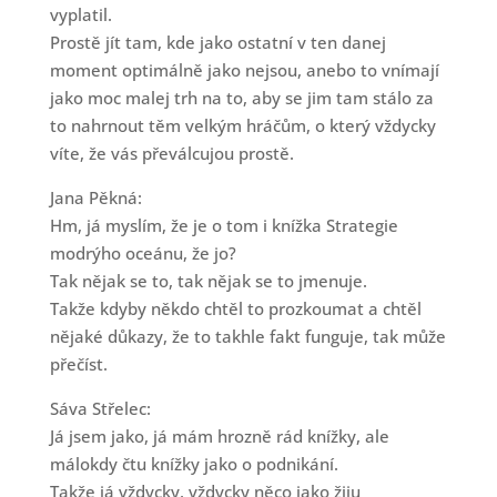
vyplatil.
Prostě jít tam, kde jako ostatní v ten danej
moment optimálně jako nejsou, anebo to vnímají
jako moc malej trh na to, aby se jim tam stálo za
to nahrnout těm velkým hráčům, o který vždycky
víte, že vás převálcujou prostě.
Jana Pěkná:
Hm, já myslím, že je o tom i knížka Strategie
modrýho oceánu, že jo?
Tak nějak se to, tak nějak se to jmenuje.
Takže kdyby někdo chtěl to prozkoumat a chtěl
nějaké důkazy, že to takhle fakt funguje, tak může
přečíst.
Sáva Střelec:
Já jsem jako, já mám hrozně rád knížky, ale
málokdy čtu knížky jako o podnikání.
Takže já vždycky, vždycky něco jako žiju