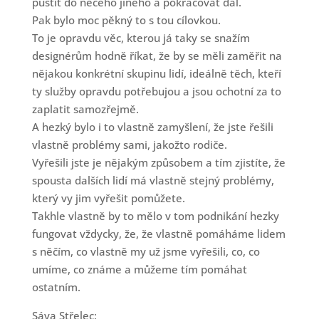
pustit do něčeho jiného a pokračovat dál.
Pak bylo moc pěkný to s tou cílovkou.
To je opravdu věc, kterou já taky se snažím
designérům hodně říkat, že by se měli zaměřit na
nějakou konkrétní skupinu lidí, ideálně těch, kteří
ty služby opravdu potřebujou a jsou ochotní za to
zaplatit samozřejmě.
A hezký bylo i to vlastně zamyšlení, že jste řešili
vlastně problémy sami, jakožto rodiče.
Vyřešili jste je nějakým způsobem a tím zjistíte, že
spousta dalších lidí má vlastně stejný problémy,
který vy jim vyřešit pomůžete.
Takhle vlastně by to mělo v tom podnikání hezky
fungovat vždycky, že, že vlastně pomáháme lidem
s něčím, co vlastně my už jsme vyřešili, co, co
umíme, co známe a můžeme tím pomáhat
ostatním.
Sáva Střelec: