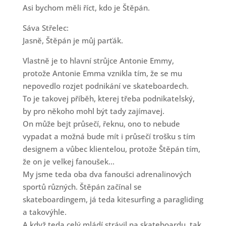
Asi bychom měli říct, kdo je Štěpán.
Sáva Střelec:
Jasně, Štěpán je můj parťák.
Vlastně je to hlavní strůjce Antonie Emmy,
protože Antonie Emma vznikla tím, že se mu
nepovedlo rozjet podnikání ve skateboardech.
To je takovej příběh, kterej třeba podnikatelský,
by pro někoho mohl být tady zajímavej.
On může bejt průsečí, řeknu, ono to nebude
vypadat a možná bude mít i průsečí trošku s tím
designem a vůbec klientelou, protože Štěpán tím,
že on je velkej fanoušek...
My jsme teda oba dva fanoušci adrenalinových
sportů různých. Štěpán začínal se
skateboardingem, já teda kitesurfing a paragliding
a takovýhle.
A když teda celý mládí strávil na skateboardu, tak