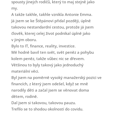
spousty jinejch rodičů, který to maj stejně jako
my.
A takže takhle, takhle vznikla Antonie Emma.
Já jsem se ke Štěpánovi přidal později, úplně
takovou nestandardní cestou, protože já jsem
člověk, kterej celej život podnikal úplně jako
v jiným oboru.
Bylo to IT, finance, reality, investice.
Mě hodně bavil ten svět, svět peněz a pohybu
kolem peněz, takže vůbec nic se dřevem.
Většinou to byly takový jako jednoduchý
materiální věci.
Byl jsem na poměrně vysoký manažerský pozici ve
financích, z který jsem odešel, když se mně
narodily děti a začal jsem se věnovat doma
dětem, rodině.
Dal jsem si takovou, takovou pauzu.
Trefilo se to shodou okolností do covidu.