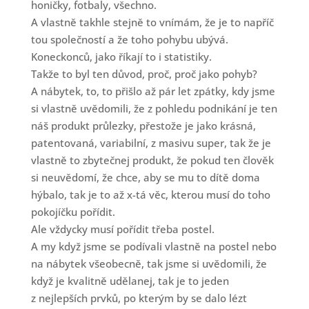
honičky, fotbaly, všechno.
A vlastně takhle stejně to vnímám, že je to napříč
tou společností a že toho pohybu ubývá.
Koneckonců, jako říkají to i statistiky.
Takže to byl ten důvod, proč, proč jako pohyb?
A nábytek, to, to přišlo až pár let zpátky, kdy jsme
si vlastně uvědomili, že z pohledu podnikání je ten
náš produkt průlezky, přestože je jako krásná,
patentovaná, variabilní, z masivu super, tak že je
vlastně to zbytečnej produkt, že pokud ten člověk
si neuvědomí, že chce, aby se mu to dítě doma
hýbalo, tak je to až x-tá věc, kterou musí do toho
pokojíčku pořídit.
Ale vždycky musí pořídit třeba postel.
A my když jsme se podívali vlastně na postel nebo
na nábytek všeobecně, tak jsme si uvědomili, že
když je kvalitně udělanej, tak je to jeden
z nejlepších prvků, po kterým by se dalo lézt