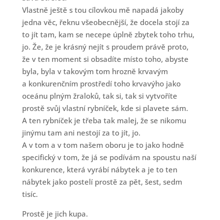
Vlastně ještě s tou cílovkou mě napadá jakoby
jedna věc, řeknu všeobecnější, že docela stojí za
to jít tam, kam se necepe úplně zbytek toho trhu,
jo. Že, že je krásný nejít s proudem právě proto,
že v ten moment si obsadíte místo toho, abyste
byla, byla v takovým tom hrozně krvavým
a konkurenčním prostředí toho krvavýho jako
oceánu plným žraloků, tak si, tak si vytvoříte
prostě svůj vlastní rybníček, kde si plavete sám.
A ten rybníček je třeba tak malej, že se nikomu
jinýmu tam ani nestojí za to jít, jo.
A v tom a v tom našem oboru je to jako hodně
specifický v tom, že já se podívám na spoustu naší
konkurence, která vyrábí nábytek a je to ten
nábytek jako postelí prostě za pět, šest, sedm
tisíc.
Prostě je jich kupa.