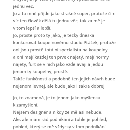
jednu věc.
Jo a to mně přijde jako strašně super, protože čím
víc ten člověk dělá tu jednu věc, tak za mě je
v tom lepší a lepší.
Jo, prostě proto ty jako, je těžký dneska
konkurovat koupelnovému studiu Ptáček, protože
oni jsou prostě totální specialista na koupelny
a oni mají každej ten prvek najetý, mají normy
najetý, furt se v nich jako vzdělávají a jedou
jenom ty koupelny, prostě.
Takže funkčností a podobně ten jejich návrh bude
nejenom levnej, ale bude jako i sakra dobrej.
Jo, to znamená, je to jenom jako myšlenka
k zamyšlení.
Nejsem designér a nikdy ze mě asi nebude.
Ale, ale mám rád podnikání a tohle je pohled,
pohled, který se mě vždycky v tom podnikání