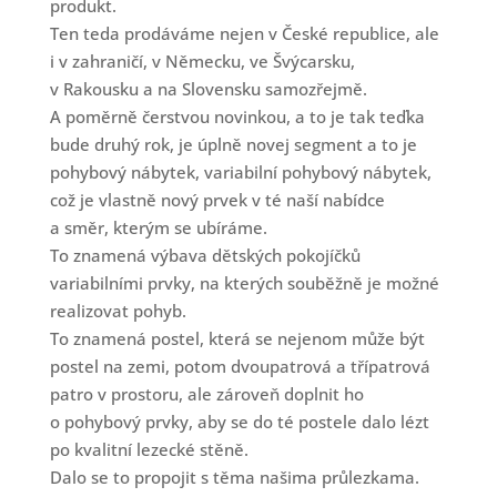
produkt.
Ten teda prodáváme nejen v České republice, ale
i v zahraničí, v Německu, ve Švýcarsku,
v Rakousku a na Slovensku samozřejmě.
A poměrně čerstvou novinkou, a to je tak teďka
bude druhý rok, je úplně novej segment a to je
pohybový nábytek, variabilní pohybový nábytek,
což je vlastně nový prvek v té naší nabídce
a směr, kterým se ubíráme.
To znamená výbava dětských pokojíčků
variabilními prvky, na kterých souběžně je možné
realizovat pohyb.
To znamená postel, která se nejenom může být
postel na zemi, potom dvoupatrová a třípatrová
patro v prostoru, ale zároveň doplnit ho
o pohybový prvky, aby se do té postele dalo lézt
po kvalitní lezecké stěně.
Dalo se to propojit s těma našima průlezkama.