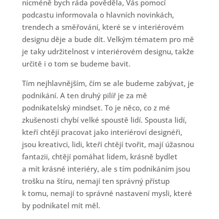
nicméně bych ráda pověděla, Vás pomocí
podcastu informovala o hlavních novinkách,
trendech a směřování, které se v interiérovém
designu děje a bude dít. Velkým tématem pro mě
je taky udržitelnost v interiérovém designu, takže
určitě i o tom se budeme bavit.
Tím nejhlavnějším, čím se ale budeme zabývat, je
podnikání. A ten druhý pilíř je za mě
podnikatelský mindset. To je něco, co z mé
zkušenosti chybí velké spoustě lidí. Spousta lidí,
kteří chtějí pracovat jako interiéroví designéři,
jsou kreativci, lidi, kteří chtějí tvořit, mají úžasnou
fantazii, chtějí pomáhat lidem, krásně bydlet
a mít krásné interiéry, ale s tím podnikáním jsou
trošku na štíru, nemají ten správný přístup
k tomu, nemají to správné nastavení mysli, které
by podnikatel mít měl.