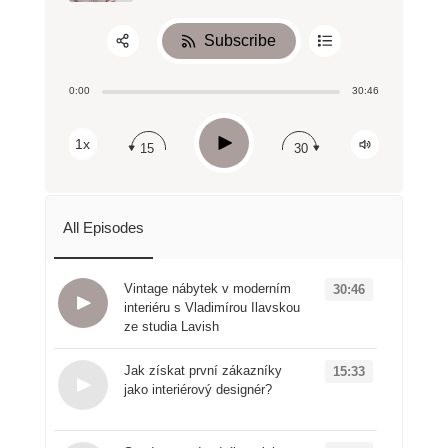
Subscribe
Share:
0:00
30:46
RSS
Apple Podcast
Play
1x
15
30
Spotify
All Episodes
Vintage nábytek v moderním
30:46
interiéru s Vladimírou Ilavskou
ze studia Lavish
Loading...
Jak získat první zákazníky
15:33
jako interiérový designér?
Loading...