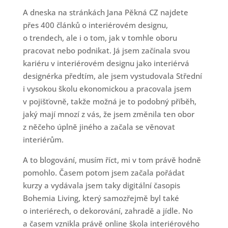
A dneska na stránkách Jana Pěkná CZ najdete
přes 400 článků o interiérovém designu,
o trendech, ale i o tom, jak v tomhle oboru
pracovat nebo podnikat. Já jsem začínala svou
kariéru v interiérovém designu jako interiérvá
designérka předtím, ale jsem vystudovala Střední
i vysokou školu ekonomickou a pracovala jsem
v pojišťovně, takže možná je to podobný příběh,
jaký mají mnozí z vás, že jsem změnila ten obor
z něčeho úplně jiného a začala se věnovat
interiérům.
A to blogování, musím říct, mi v tom právě hodně
pomohlo. Časem potom jsem začala pořádat
kurzy a vydávala jsem taky digitální časopis
Bohemia Living, který samozřejmě byl také
o interiérech, o dekorování, zahradě a jídle. No
a časem vznikla právě online škola interiérového