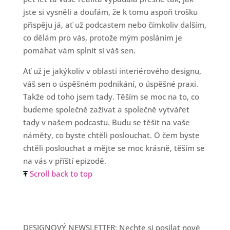
jste si vysněli a doufám, že k tomu aspoň trošku
přispěju já, ať už podcastem nebo čímkoliv dalším,
co dělám pro vás, protože mým posláním je
pomáhat vám splnit si váš sen.
Ať už je jakýkoliv v oblasti interiérového designu,
váš sen o úspěšném podnikání, o úspěšné praxi.
Takže od toho jsem tady. Těším se moc na to, co
budeme společně zažívat a společně vytvářet
tady v našem podcastu. Budu se těšit na vaše
náměty, co byste chtěli poslouchat. O čem byste
chtěli poslouchat a mějte se moc krásně, těším se
na vás v příští epizodě.
Scroll back to top
DESIGNOVÝ NEWSLETTER: Nechte si posílat nové