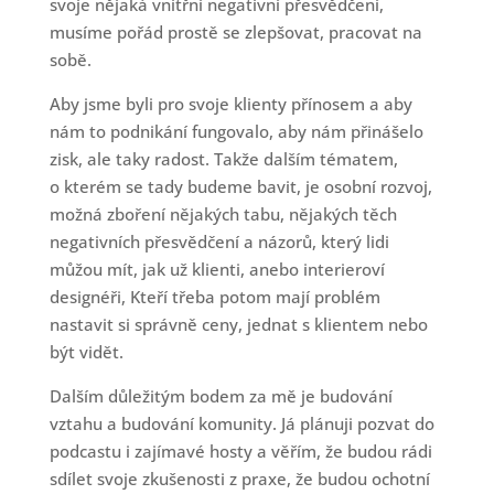
svoje nějaká vnitřní negativní přesvědčení,
musíme pořád prostě se zlepšovat, pracovat na
sobě.
Aby jsme byli pro svoje klienty přínosem a aby
nám to podnikání fungovalo, aby nám přinášelo
zisk, ale taky radost. Takže dalším tématem,
o kterém se tady budeme bavit, je osobní rozvoj,
možná zboření nějakých tabu, nějakých těch
negativních přesvědčení a názorů, který lidi
můžou mít, jak už klienti, anebo interieroví
designéři, Kteří třeba potom mají problém
nastavit si správně ceny, jednat s klientem nebo
být vidět.
Dalším důležitým bodem za mě je budování
vztahu a budování komunity. Já plánuji pozvat do
podcastu i zajímavé hosty a věřím, že budou rádi
sdílet svoje zkušenosti z praxe, že budou ochotní