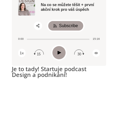
Na co se můžete těšit + první
akční krok pro váš úspěch
Subscribe
Share:
0:00
15:16
RSS
Apple Podcast
Play
1x
15
30
Spotify
Je to tady! Startuje podcast
Design a podnikání!