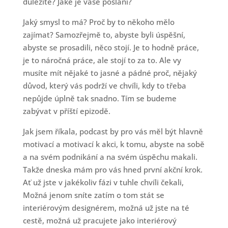
důležité? Jaké je vaše poslání?
Jaký smysl to má? Proč by to někoho mělo
zajímat? Samozřejmě to, abyste byli úspěšní,
abyste se prosadili, něco stojí. Je to hodně práce,
je to náročná práce, ale stojí to za to. Ale vy
musíte mít nějaké to jasné a pádné proč, nějaký
důvod, který vás podrží ve chvíli, kdy to třeba
nepůjde úplně tak snadno. Tím se budeme
zabývat v příští epizodě.
Jak jsem říkala, podcast by pro vás měl být hlavně
motivací a motivací k akci, k tomu, abyste na sobě
a na svém podnikání a na svém úspěchu makali.
Takže dneska mám pro vás hned první akční krok.
Ať už jste v jakékoliv fázi v tuhle chvíli čekali,
Možná jenom sníte zatím o tom stát se
interiérovým designérem, možná už jste na té
cestě, možná už pracujete jako interiérový