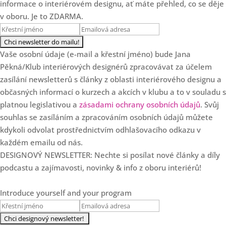
informace o interiérovém designu, ať máte přehled, co se děje
cenotvorbě designéra
v oboru. Je to ZDARMA.
Loading...
3 chyby v cenotvorbě
25:47
interiérových designérů
Vaše osobní údaje (e-mail a křestní jméno) bude Jana
Pěkná/Klub interiérových designérů zpracovávat za účelem
Loading...
zasílání newsletterů s články z oblasti interiérového designu a
SPECIÁL: Klub slaví 7.
36:57
narozeniny!
občasných informací o kurzech a akcích v klubu a to v souladu s
platnou legislativou a
zásadami ochrany osobních údajů
. Svůj
Loading...
souhlas se zasíláním a zpracováním osobních údajů můžete
Od květinových dekorací k
35:37
luxusním projektům s Danielou
kdykoli odvolat prostřednictvím odhlašovacího odkazu v
Staněk Dvořákovou
každém emailu od nás.
DESIGNOVÝ NEWSLETTER: Nechte si posílat nové články a díly
Loading...
podcastu a zajímavosti, novinky & info z oboru interiérů!
5 zásadních důvodů, proč
28:22
designéři nerostou
Introduce yourself and your program
Loading...
Ale co když se to okouká?
19:47
Aneb proč Češi nejsou v
interiérech odvážní a co s tím