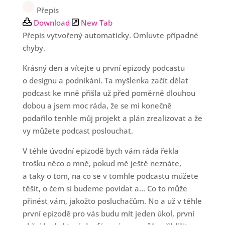
Přepis
Download
New Tab
Přepis vytvořený automaticky. Omluvte případné
chyby.
Krásný den a vítejte u první epizody podcastu
o designu a podnikání. Ta myšlenka začít dělat
podcast ke mně přišla už před poměrně dlouhou
dobou a jsem moc ráda, že se mi konečně
podařilo tenhle můj projekt a plán zrealizovat a že
vy můžete podcast poslouchat.
V téhle úvodní epizodě bych vám ráda řekla
trošku něco o mně, pokud mě ještě neznáte,
a taky o tom, na co se v tomhle podcastu můžete
těšit, o čem si budeme povídat a... Co to může
přinést vám, jakožto posluchačům. No a už v téhle
první epizodě pro vás budu mít jeden úkol, první