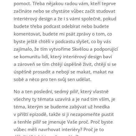
pomoct. Třeba nějakou radou vám, kteří teprve
začínáte nebo se chystáte vůbec začít studovat
interiérový design a že i s vámi společně, pokud
budete třeba podcast odebírat nebo budete
komentovat, budete mi psát zprávy o tom, co
byste ještě chtěli v podcastu slyšet, co by vás
zajímalo, že tím vytvoříme Skvělou a podporující
se komunitu lidí, který interiérový design baví
a zároveň se tím chtějí úspěšně živit, chtějí si se
úspěšně prosadit a nebojí se makat, makat na
sobě a něco pro ten svůj sen udělat.
No a ten poslední, sedmý pilíř, který vlastně
všechny ty témata uzavírá a je nad tím vším, je
téma, kterým se budeme zabývat už hnedka
v příští epizodě, takže si ji nezapomeňte pustit
a tenhle pilíř se jmenuje Vaše proč. Proč byste
vůbec měli navrhovat interiéry? Proč je to