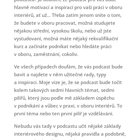
hlavně motivací a inspirací pro vaší práci v oboru
interiérů, ať už... Třeba zatím jenom sníte o tom,
že budete v oboru pracovat, možná studujete
nějakou střední, vysokou školu, nebo už jste
vystudovaní, možná máte nějaký rekvalifikační
kurz a začínáte podnikat nebo hledáte práci
v oboru, zaměstnání, cokoliv.
Ve všech případech doufám, že vás podcast bude
bavit a najdete v něm užitečné rady, typy
a inspiraci. Moje vize je, že se podcast bude točit
kolem takových sedmi hlavních témat, sedmi
pilířů, který jsou podle mě základem úspěchu
v podnikání a vůbec v praxi, v oboru interiérů. To
první téma nebo ten první pilíř je vzdělávání.
Nebudu vás tady v podcastu učit nějaké základy
interiérového designu, nějaká pravidla a podobně,