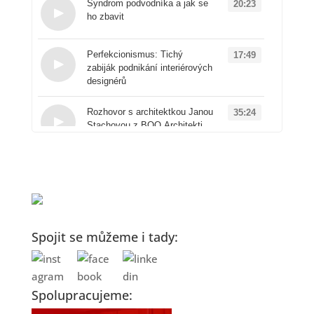
Syndrom podvodníka a jak se
20:23
ho zbavit
Loading...
Perfekcionismus: Tichý
17:49
zabiják podnikání interiérových
designérů
Loading...
Rozhovor s architektkou Janou
35:24
Stachovou z BOQ Architekti
Loading...
Od architektury k
50:41
produktovému designu: Příběh
značky Vuch
Loading...
AI v interiérovém designu:
16:00
Spojit se můžeme i tady:
Proč ji zřejmě používáte
špatně a jak to změnit
Loading...
Spolupracujeme:
Rychloobrátkový design
14:20
versus kvalitní projekty: Jakou