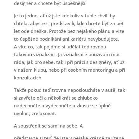
designér a chcete být úspěšnější.
Je to jedno, ať už jste kdekoliv v tuhle chvíli by
chtěla, abyste si představili, kde chcete být za pět
let ode dneška. Protože bez nějakého plánu a vize
to úspěšné podnikání ani kariéru nevybudujete.
A víte co, tak pojďme si udělat teď rovnou
takovou vizualizaci. Já vizualizace používám moc
ráda, jak pro sebe, tak i při práci s designéry, ať už
v našem klubu, nebo při osobním mentoringu a při
konzultacích.
Takže pokud teď zrovna neposloucháte v autě, tak
si zavřete oči a několikrát se zhluboko
nadechněte a vydechněte a zkuste se úplně
uvolnit, zrelaxovat.
A soustředit se sami na sebe. A
představte si teď, že jste v nějaké krásně zařízené