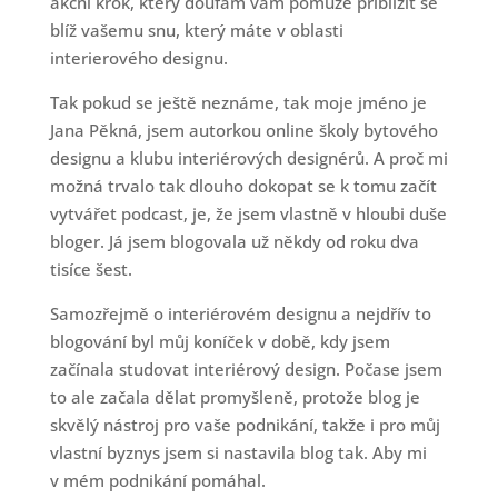
akční krok, který doufám vám pomůže přiblížit se
blíž vašemu snu, který máte v oblasti
interierového designu.
Tak pokud se ještě neznáme, tak moje jméno je
Jana Pěkná, jsem autorkou online školy bytového
designu a klubu interiérových designérů. A proč mi
možná trvalo tak dlouho dokopat se k tomu začít
vytvářet podcast, je, že jsem vlastně v hloubi duše
bloger. Já jsem blogovala už někdy od roku dva
tisíce šest.
Samozřejmě o interiérovém designu a nejdřív to
blogování byl můj koníček v době, kdy jsem
začínala studovat interiérový design. Počase jsem
to ale začala dělat promyšleně, protože blog je
skvělý nástroj pro vaše podnikání, takže i pro můj
vlastní byznys jsem si nastavila blog tak. Aby mi
v mém podnikání pomáhal.