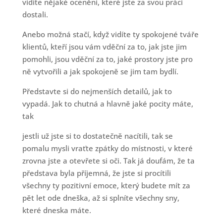
vidíte nějaké ocenění, které jste za svou práci
dostali.
Anebo možná stačí, když vidíte ty spokojené tváře
klientů, kteří jsou vám vděční za to, jak jste jim
pomohli, jsou vděční za to, jaké prostory jste pro
ně vytvořili a jak spokojeně se jim tam bydlí.
Představte si do nejmenších detailů, jak to
vypadá. Jak to chutná a hlavně jaké pocity máte,
tak
jestli už jste si to dostatečně nacítili, tak se
pomalu mysli vraťte zpátky do místnosti, v které
zrovna jste a otevřete si oči. Tak já doufám, že ta
představa byla příjemná, že jste si procítili
všechny ty pozitivní emoce, který budete mít za
pět let ode dneška, až si splníte všechny sny,
které dneska máte.