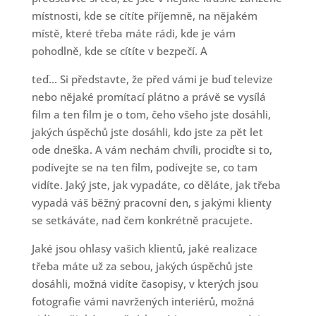
místnosti, kde se cítíte příjemně, na nějakém
místě, které třeba máte rádi, kde je vám
pohodlně, kde se cítíte v bezpečí. A
teď... Si představte, že před vámi je buď televize
nebo nějaké promítací plátno a právě se vysílá
film a ten film je o tom, čeho všeho jste dosáhli,
jakých úspěchů jste dosáhli, kdo jste za pět let
ode dneška. A vám nechám chvíli, prociďte si to,
podívejte se na ten film, podívejte se, co tam
vidíte. Jaký jste, jak vypadáte, co děláte, jak třeba
vypadá váš běžný pracovní den, s jakými klienty
se setkáváte, nad čem konkrétně pracujete.
Jaké jsou ohlasy vašich klientů, jaké realizace
třeba máte už za sebou, jakých úspěchů jste
dosáhli, možná vidíte časopisy, v kterých jsou
fotografie vámi navržených interiérů, možná