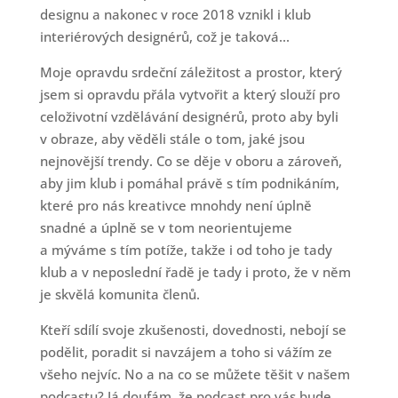
designu a nakonec v roce 2018 vznikl i klub
interiérových designérů, což je taková...
Moje opravdu srdeční záležitost a prostor, který
jsem si opravdu přála vytvořit a který slouží pro
celoživotní vzdělávání designérů, proto aby byli
v obraze, aby věděli stále o tom, jaké jsou
nejnovější trendy. Co se děje v oboru a zároveň,
aby jim klub i pomáhal právě s tím podnikáním,
které pro nás kreativce mnohdy není úplně
snadné a úplně se v tom neorientujeme
a mýváme s tím potíže, takže i od toho je tady
klub a v neposlední řadě je tady i proto, že v něm
je skvělá komunita členů.
Kteří sdílí svoje zkušenosti, dovednosti, nebojí se
podělit, poradit si navzájem a toho si vážím ze
všeho nejvíc. No a na co se můžete těšit v našem
podcastu? Já doufám, že podcast pro vás bude