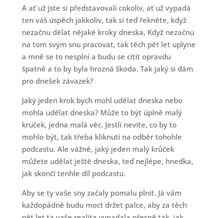
A ať už jste si představovali cokoliv, ať už vypadá
ten váš úspěch jakkoliv, tak si teď řekněte, když
nezačnu dělat nějaké kroky dneska, Když nezačnu
na tom svým snu pracovat, tak těch pět let uplyne
a mně se to nesplní a budu se cítit opravdu
špatně a to by byla hrozná škoda. Tak jaký si dám
pro dnešek závazek?
Jaký jeden krok bych mohl udělat dneska nebo
mohla udělat dneska? Může to být úplně malý
kruček, jedna malá věc. Jestli nevíte, co by to
mohlo být, tak třeba kliknutí na odběr tohohle
podcastu. Ale vážně, jaký jeden malý krůček
můžete udělat ještě dneska, teď nejlépe, hnedka,
jak skončí tenhle díl podcastu.
Aby se ty vaše sny začaly pomalu plnit. Já vám
každopádně budu moct držet palce, aby za těch
pět let ta vaše realita vypadala přesně tak, jak