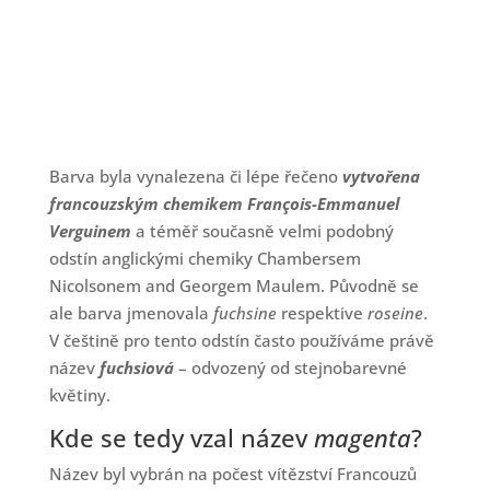
Barva byla vynalezena či lépe řečeno
vytvořena
francouzským chemikem François-Emmanuel
Verguinem
a téměř současně velmi podobný
odstín anglickými chemiky Chambersem
Nicolsonem and Georgem Maulem. Původně se
ale barva jmenovala
fuchsine
respektive
roseine
.
V češtině pro tento odstín často používáme právě
název
fuchsiová
– odvozený od stejnobarevné
květiny.
Kde se tedy vzal název
magenta
?
Název byl vybrán na počest vítězství Francouzů