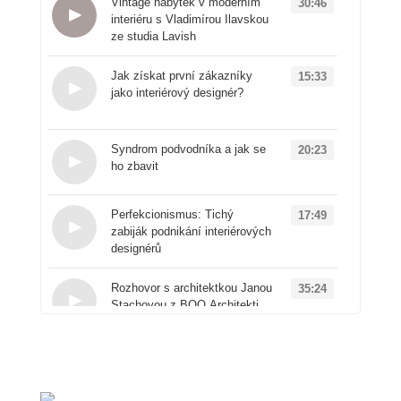
Vintage nábytek v moderním
30:46
interiéru s Vladimírou Ilavskou
ze studia Lavish
Loading...
Jak získat první zákazníky
15:33
jako interiérový designér?
Loading...
Syndrom podvodníka a jak se
20:23
ho zbavit
Loading...
Perfekcionismus: Tichý
17:49
zabiják podnikání interiérových
designérů
Loading...
Rozhovor s architektkou Janou
35:24
Stachovou z BOQ Architekti
Loading...
Od architektury k
50:41
produktovému designu: Příběh
značky Vuch