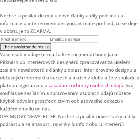
Vliv prostoru na emoce, zdraví
a život klientů
Nechte si posílat do mailu nové články a díly podcastu a
Loading...
informace o interiérovém designu, ať máte přehled, co se děje
Mastermind skupina - vaše
23:21
tajná zbraň pro úspěch v roce
v oboru. Je to ZDARMA.
2026
Loading...
Další 3 zamyšlení o
18:20
Vaše osobní údaje (e-mail a křestní jméno) bude Jana
cenotvorbě designéra
Pěkná/Klub interiérových designérů zpracovávat za účelem
zasílání newsletterů s články z oblasti interiérového designu a
Loading...
3 chyby v cenotvorbě
25:47
občasných informací o kurzech a akcích v klubu a to v souladu s
interiérových designérů
platnou legislativou a
zásadami ochrany osobních údajů
. Svůj
souhlas se zasíláním a zpracováním osobních údajů můžete
Loading...
SPECIÁL: Klub slaví 7.
kdykoli odvolat prostřednictvím odhlašovacího odkazu v
36:57
narozeniny!
každém emailu od nás.
DESIGNOVÝ NEWSLETTER: Nechte si posílat nové články a díly
Loading...
Od květinových dekorací k
35:37
podcastu a zajímavosti, novinky & info z oboru interiérů!
luxusním projektům s Danielou
Staněk Dvořákovou