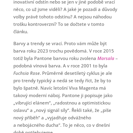
inovativní odstín nebo se jen v jiné podobě vrací
něco, co už jsme viděli? A jaké je pozadí a důvody
volby právě tohoto odstínu? A nejsou náhodou
trošku kontroverzní? To se dočtete v tomto
článku.
Barvy a trendy se vrací. Proto vám může být
barva roku 2023 trochu povědomá. V roce 2015
totiž byla Pantone barvou roku zvolena
Marsala
–
podobná vínová barva. A v roce 2001 to byla
Fuchsia Rose
. Průměrně desetiletý cyklus je ale
pro trendy typický a nedá se tedy říct, že by to
bylo špatně. Navíc letošní Viva Magenta má
takový moderní náboj. Pantone ji popisuje jako
„vibrující elánem“, „radostnou a optimistickou
oslavu“ a „nový signál síly“. Řekli také, že „píše
nový příběh“ a „vyjadřuje odvážného
a nebojácného ducha“. To je něco, co v dnešní
době potřebujeme.