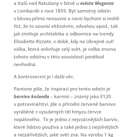
a Italů nad Rakušany v bitvě u
města Magenta
v Lombardii v roce 1859. Byť samotný odstín
s bitvou přímo nesouvisí a navíc bychom si mohli
říct, že to souvisí vítězstvím, odvahou apod., tak
jak zmiňuje architektka a odbornice na trendy
Elisabetta Rizzato
, v době, kdy na Ukrajině zuří
válka, která ovlivňuje celý svět, je volba zrovna
tohoto odstínu v této souvislosti poněkud
nevhodná.
A kontroverzní je i další věc.
Pantone píše, že inspirací pro tento odstín je
barvivo košenila
– karmín – známý jako E120
v potravinářství. Jde o přírodní červené barvivo
vyráběné z vysušených těl hmyzu červce
nopálového. To je jedno z nejvzácnějších barviv,
které lidstvo používá a také jedno z nejsilnějších
a nejzářivějších, jaké svět zná. Na výrobu 1 kg