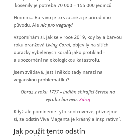
košenily je potřeba 70 000 – 155 000 jedinců.
Hmmm… Barvivo je to vzácné a je přírodního
původu. Ale
nic pro vegany!
Vzpomínám si, jak se v roce 2019, kdy byla barvou
roku oranžová
Living Coral
, objevily na sítích
obrázky vybělených korálů jako protiklad –
a upozornění na ekologickou katastrofu.
Jsem zvědavá, jestli někdo tady narazí na
veganskou problematiku?
Obraz z roku 1777 – indián sbírající červce na
výrobu barviva.
Zdroj
Když ale pomineme tyto kontroverze, přiznejme
si, že odstín Viva Magenta je krásný a inspirativní.
Jak použít tento odstín