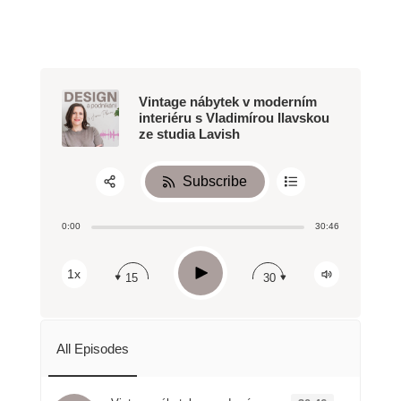
Vintage nábytek v moderním
interiéru s Vladimírou Ilavskou
ze studia Lavish
Subscribe
Share:
0:00
30:46
RSS
Apple Podcast
Play
1x
15
30
Spotify
All Episodes