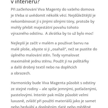
v interiéru?
Při začleňování Viva Magenty do vašeho domova
je třeba si uvědomit několik věcí. Nejdůležitější je
nekombinovat jí s jinými silnými tóny, protože by
mohly přebít majestátní povahu tohoto
výrazného odstínu. A zkrátka by to už bylo moc!
Nejlepší je začít v malém a používat barvu na
malé ploše, abyste si ji „osahali“, než se pustíte do
úplného malování stěn. Tedy vymalovat
maximálně jednu stěnu. Použít jí na polštářky
a další drobný textil nebo na doplňcích
a obrazech.
Harmonicky bude Viva Magenta působit s odstíny
ze stejné rodiny – ale spíše jemnými, potlačenými,
pastelovými. Interiér pak může působit velmi
luxusně, zvlášť při použití materiálů jako je samet
nebo hedvábí a doplněním zlaté nebo měděné