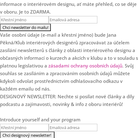
Loading...
informace o interiérovém designu, ať máte přehled, co se děje
3 chyby v cenotvorbě
25:47
v oboru. Je to ZDARMA.
interiérových designérů
Loading...
SPECIÁL: Klub slaví 7.
36:57
Vaše osobní údaje (e-mail a křestní jméno) bude Jana
narozeniny!
Pěkná/Klub interiérových designérů zpracovávat za účelem
Loading...
zasílání newsletterů s články z oblasti interiérového designu a
Od květinových dekorací k
35:37
občasných informací o kurzech a akcích v klubu a to v souladu s
luxusním projektům s Danielou
platnou legislativou a
zásadami ochrany osobních údajů
. Svůj
Staněk Dvořákovou
souhlas se zasíláním a zpracováním osobních údajů můžete
kdykoli odvolat prostřednictvím odhlašovacího odkazu v
Loading...
5 zásadních důvodů, proč
28:22
každém emailu od nás.
designéři nerostou
DESIGNOVÝ NEWSLETTER: Nechte si posílat nové články a díly
Loading...
podcastu a zajímavosti, novinky & info z oboru interiérů!
Ale co když se to okouká?
19:47
Aneb proč Češi nejsou v
Introduce yourself and your program
interiérech odvážní a co s tím
dělat.
Loading...