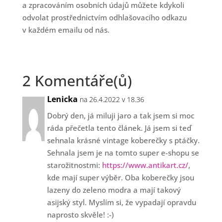
a zpracováním osobních údajů můžete kdykoli
odvolat prostřednictvím odhlašovacího odkazu
v každém emailu od nás.
2 Komentáře(ů)
Lenicka
na 26.4.2022 v 18.36
Dobrý den, já miluji jaro a tak jsem si moc
ráda přečetla tento článek. Já jsem si teď
sehnala krásné vintage koberečky s ptáčky.
Sehnala jsem je na tomto super e-shopu se
starožitnostmi:
https://www.antikart.cz/
,
kde mají super výběr. Oba koberečky jsou
lazeny do zeleno modra a mají takový
asijský styl. Myslím si, že vypadají opravdu
naprosto skvěle! :-)