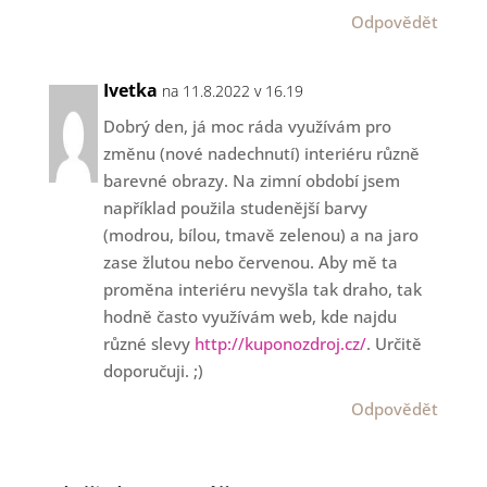
Odpovědět
Ivetka
na 11.8.2022 v 16.19
Dobrý den, já moc ráda využívám pro
změnu (nové nadechnutí) interiéru různě
barevné obrazy. Na zimní období jsem
například použila studenější barvy
(modrou, bílou, tmavě zelenou) a na jaro
zase žlutou nebo červenou. Aby mě ta
proměna interiéru nevyšla tak draho, tak
hodně často využívám web, kde najdu
různé slevy
http://kuponozdroj.cz/
. Určitě
doporučuji. ;)
Odpovědět