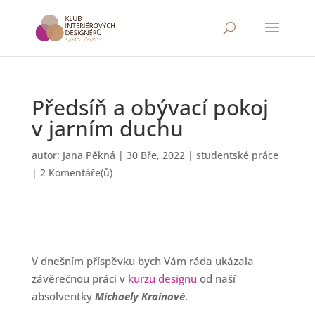
Předsíň a obývací pokoj
v jarním duchu
autor:
Jana Pěkná
|
30 Bře, 2022
|
studentské práce
|
2 Komentáře(ů)
V dnešním příspěvku bych Vám ráda ukázala
závěrečnou práci v
kurzu designu
od naší
absolventky
Michaely Krainové
.