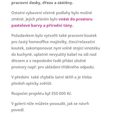
pracovní desky, dřezu a zástěny.
Ostatní vybavení včetně podlahy bylo možné
změnit. Jejich přáním bylo
vnést do prostoru
pastelové barvy a přírodní tóny.
Požadavkem bylo vytvořit také pracovní koutek
pro častý homeoffice majitelky, čtecí/relaxační
koutek, zakomponovat nyní volně stojící vinotéku
do kuchyně, uplatnit nevyužitý kabel na zdi nad
dřezem a v neposlední řadě přidat úložné
prostory např. pro ukládání tříděného odpadu.
V předsíni
také chyběla šatní skříň a je třeba
předsíň opticky zvětšit.
Rozpočet projektu był 350 000 Kč.
V galerii níže můžete posoudit, jak se návrh
povedl.