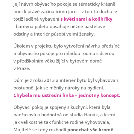
Její návrh obývacího pokoje se tématicky krásně
hodí k právě začínajícímu jaru – v tomto duchu je
totiž laděné vybavení
s květinami a kolibříky
.
I barevná paleta obsahuje něžné pastelové
odstíny a interiér působí velmi žensky.
Úkolem v projektu bylo vytvoření návrhu předsíně
a obývacího pokoje pro mladou rodinu s dcerou
v předškolním věku žijící v bytovém domě
v Praze.
Dům je z roku 2013 a interiér bytu byl vybavován
postupně, jak se měnily nároky na bydlení.
Chyběla mu ústřední linka – jednotný koncept.
Obývací pokoj je spojený s kuchyní, která byla
nadčasová a hodnotná od studia Hanák, a která
jak velikostně tak funkčně rodině vyhovovala,.
Majitelé se tedy rozhodli
ponechat vše kromě