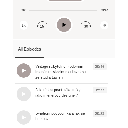
Share:
0:00
30:46
RSS
Apple Podcast
Play
1x
15
30
Spotify
All Episodes
Vintage nábytek v moderním
30:46
interiéru s Vladimírou Ilavskou
ze studia Lavish
Loading...
Jak získat první zákazníky
15:33
jako interiérový designér?
Loading...
Syndrom podvodníka a jak se
20:23
ho zbavit
Loading...