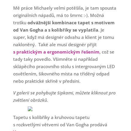
Mě práce Michaely velmi potěšila, je tam spousta
originálních nápadů, má to šmrnc :-). Možná
trošku
odvážnější kombinace tapet s motivem
od Van Gogha a s kolibříky se vyplatila
. Je
super, když má designér odvahu a klient je tomu
nakloněný.
Také ale musí designér přijít
s praktickým a ergonomickým řešením
, což se
tady taky povedlo. Všimněte si například
sklápěcího pracovního stolu s intergrovaným LED
osvětlením, šikovného místa na tříděný odpad
nebo praktické skříně v předsíni.
V galerii se pohybujte šipkami, můžete kliknout pro
zvětšení obrázků.
Tapetu s kolibříky a kruhovou tapetu
s rozkvetlými větvemi od Van Gogha prodává