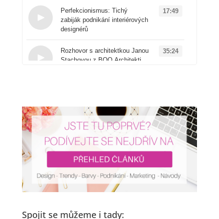
Perfekcionismus: Tichý
17:49
zabiják podnikání interiérových
designérů
Loading...
Rozhovor s architektkou Janou
35:24
Stachovou z BOQ Architekti
Loading...
Od architektury k
50:41
produktovému designu: Příběh
značky Vuch
Loading...
AI v interiérovém designu:
16:00
Proč ji zřejmě používáte
špatně a jak to změnit
Loading...
Rychloobrátkový design
14:20
versus kvalitní projekty: Jakou
cestu si v podnikání
vyberete?
Spojit se můžeme i tady: