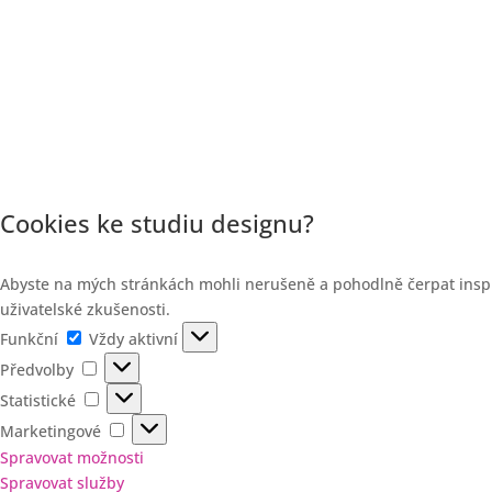
Cookies ke studiu designu?
Abyste na mých stránkách mohli nerušeně a pohodlně čerpat inspir
uživatelské zkušenosti.
Funkční
Funkční
Vždy aktivní
Předvolby
Předvolby
Statistické
Statistické
Marketingové
Marketingové
Spravovat možnosti
Spravovat služby