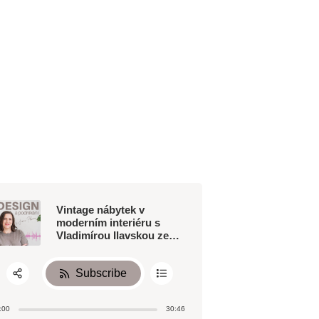
Vintage nábytek v
moderním interiéru s
Vladimírou Ilavskou ze
studia Lavish
Subscribe
Share:
:00
30:46
RSS