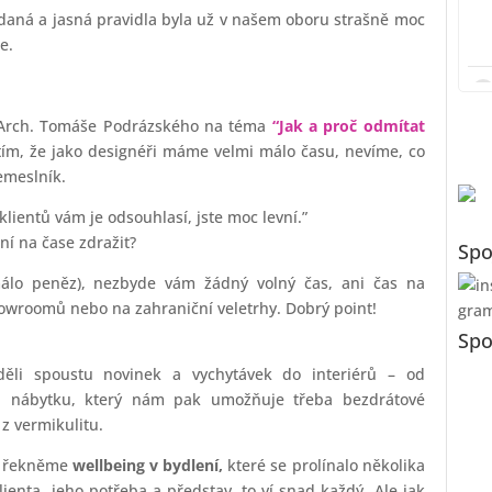
daná a jasná pravidla byla už v našem oboru strašně moc
e.
 Arch. Tomáše Podrázského na téma
“Jak a proč odmítat
 tím, že jako designéři máme velmi málo času, nevíme, co
emeslník.
lientů vám je odsouhlasí, jste moc levní.”
ní na čase zdražit?
Spo
málo peněz), nezbyde vám žádný volný čas, ani čas na
showroomů nebo na zahraniční veletrhy. Dobrý point!
Spo
li spoustu novinek a vychytávek do interiérů – od
kaci nábytku, který nám pak umožňuje třeba bezdrátové
z vermikulitu.
 a řekněme
wellbeing v bydlení,
které se prolínalo několika
lienta, jeho potřeba a představ, to ví snad každý. Ale jak