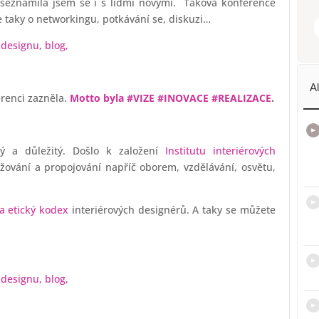
 seznámila jsem se i s lidmi novými. Taková konference
 taky o networkingu, potkávání se, diskuzi…
A
renci zazněla.
Motto byla #VIZE #INOVACE #REALIZACE
.
ý a důležitý. Došlo k založení
Institutu interiérových
žování a propojování napříč oborem, vzdělávání, osvětu,
 a etický kodex
interiérových designérů. A taky se můžete