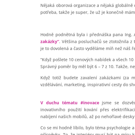
Nějaká oborová organizace a nějaká globálně 
potřeba, takže je super, že už je konečně mám
Hodně podnětná byla i přednáška pana Ing.
zakázky”
. Většina posluchačů se ztotožnila z
je to dovolená a často vyděláme míň než náš ř
“Když pošlete 10 cenových nabídek a všech 10 k
Správný poměr by měl být 6 – 7 z 10. Takže, ne
Když totiž budete zavalení zakázkami (za 
vzdělávání, marketing, inspirativní cesty do 
V duchu tématu #inovace
jsme se dozvědě
inovativního použití kování přes elektrifi
nabíjení našich mobilů, až po nehořlavé desky 
Co se mi hodně líbilo, bylo téma psychologie
příspěvky. To, že interiéry musí být na míru k