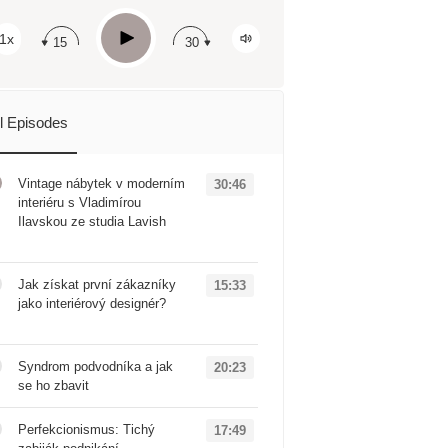
Apple Podcast
Play
1x
15
30
Spotify
ll Episodes
Vintage nábytek v moderním
30:46
interiéru s Vladimírou
Ilavskou ze studia Lavish
Loading...
Jak získat první zákazníky
15:33
jako interiérový designér?
Loading...
Syndrom podvodníka a jak
20:23
se ho zbavit
Loading...
Perfekcionismus: Tichý
17:49