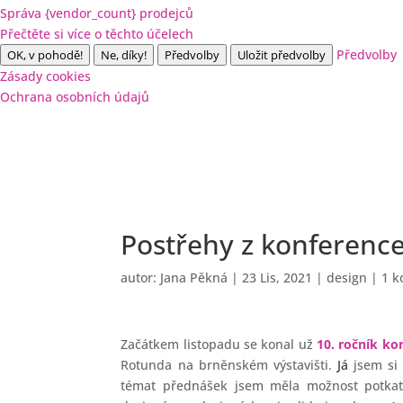
Správa {vendor_count} prodejců
Přečtěte si více o těchto účelech
Předvolby
OK, v pohodě!
Ne, díky!
Předvolby
Uložit předvolby
Zásady cookies
Ochrana osobních údajů
Postřehy z konference
autor:
Jana Pěkná
|
23 Lis, 2021
|
design
|
1 k
Začátkem listopadu se konal už
10. ročník ko
Rotunda na brněnském výstavišti.
Já
jsem si 
témat přednášek jsem měla možnost potkat 