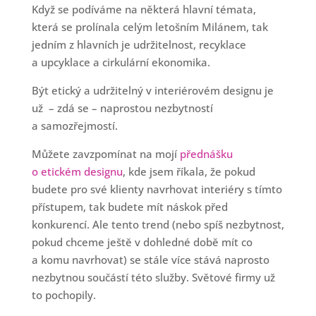
Když se podíváme na některá hlavní témata,
která se prolínala celým letošním Milánem, tak
jedním z hlavních je udržitelnost, recyklace
a upcyklace a cirkulární ekonomika.
Být etický a udržitelný v interiérovém designu je
už – zdá se – naprostou nezbytností
a samozřejmostí.
Můžete zavzpomínat na mojí
přednášku
o etickém designu
, kde jsem říkala, že pokud
budete pro své klienty navrhovat interiéry s tímto
přístupem, tak budete mít náskok před
konkurencí. Ale tento trend (nebo spíš nezbytnost,
pokud chceme ještě v dohledné době mít co
a komu navrhovat) se stále více stává naprosto
nezbytnou součástí této služby. Světové firmy už
to pochopily.