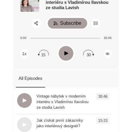
interiéru s Vladimírou Ilavskou
ze studia Lavish
Subscribe
Share:
0:00
30:46
RSS
Apple Podcast
Play
1x
15
30
Spotify
All Episodes
Vintage nábytek v moderním
30:46
interiéru s Vladimírou Ilavskou
ze studia Lavish
Loading...
Jak získat první zákazníky
15:33
jako interiérový designér?