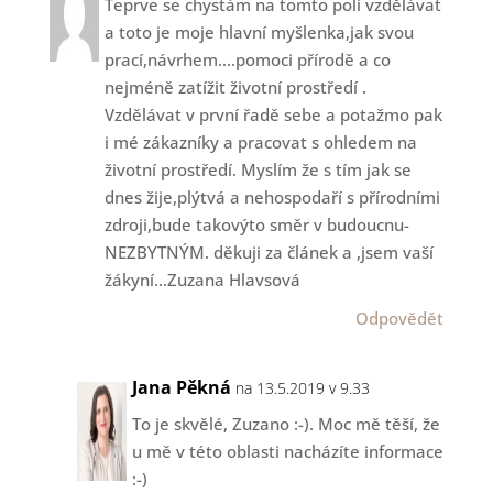
Teprve se chystám na tomto poli vzdělávat
a toto je moje hlavní myšlenka,jak svou
prací,návrhem….pomoci přírodě a co
nejméně zatížit životní prostředí .
Vzdělávat v první řadě sebe a potažmo pak
i mé zákazníky a pracovat s ohledem na
životní prostředí. Myslím že s tím jak se
dnes žije,plýtvá a nehospodaří s přírodními
zdroji,bude takovýto směr v budoucnu-
NEZBYTNÝM. děkuji za článek a ,jsem vaší
žákyní…Zuzana Hlavsová
Odpovědět
Jana Pěkná
na 13.5.2019 v 9.33
To je skvělé, Zuzano :-). Moc mě těší, že
u mě v této oblasti nacházíte informace
:-)