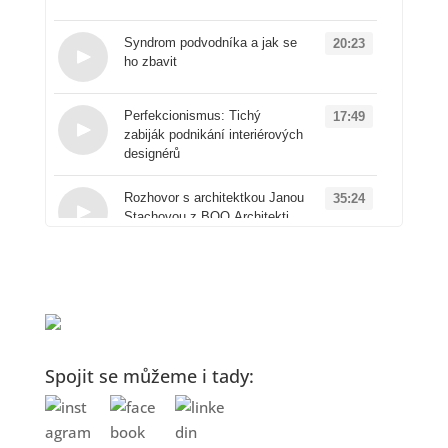
Loading...
Syndrom podvodníka a jak se
20:23
ho zbavit
Loading...
Perfekcionismus: Tichý
17:49
zabiják podnikání interiérových
designérů
Loading...
Rozhovor s architektkou Janou
35:24
Stachovou z BOQ Architekti
Loading...
Od architektury k
50:41
produktovému designu: Příběh
značky Vuch
Loading...
AI v interiérovém designu:
16:00
Spojit se můžeme i tady:
Proč ji zřejmě používáte
špatně a jak to změnit