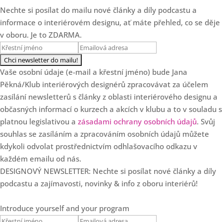
Nechte si posílat do mailu nové články a díly podcastu a
Loading...
Další 3 zamyšlení o
18:20
informace o interiérovém designu, ať máte přehled, co se děje
cenotvorbě designéra
v oboru. Je to ZDARMA.
Loading...
3 chyby v cenotvorbě
25:47
interiérových designérů
Vaše osobní údaje (e-mail a křestní jméno) bude Jana
Pěkná/Klub interiérových designérů zpracovávat za účelem
Loading...
zasílání newsletterů s články z oblasti interiérového designu a
SPECIÁL: Klub slaví 7.
36:57
narozeniny!
občasných informací o kurzech a akcích v klubu a to v souladu s
platnou legislativou a
zásadami ochrany osobních údajů
. Svůj
Loading...
souhlas se zasíláním a zpracováním osobních údajů můžete
Od květinových dekorací k
35:37
luxusním projektům s Danielou
kdykoli odvolat prostřednictvím odhlašovacího odkazu v
Staněk Dvořákovou
každém emailu od nás.
DESIGNOVÝ NEWSLETTER: Nechte si posílat nové články a díly
Loading...
podcastu a zajímavosti, novinky & info z oboru interiérů!
5 zásadních důvodů, proč
28:22
designéři nerostou
Introduce yourself and your program
Loading...
Ale co když se to okouká?
19:47