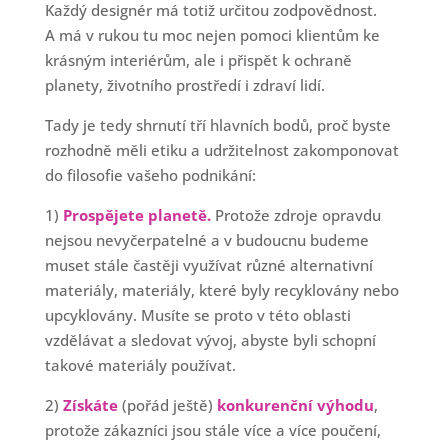
Každý designér má totiž určitou zodpovědnost.
A má v rukou tu moc nejen pomoci klientům ke
krásným interiérům, ale i přispět k ochraně
planety, životního prostředí i zdraví lidí.
Tady je tedy shrnutí tří hlavních bodů, proč byste
rozhodně měli etiku a udržitelnost zakomponovat
do filosofie vašeho podnikání:
1)
Prospějete planetě.
Protože zdroje opravdu
nejsou nevyčerpatelné a v budoucnu budeme
muset stále častěji využívat různé alternativní
materiály, materiály, které byly recyklovány nebo
upcyklovány. Musíte se proto v této oblasti
vzdělávat a sledovat vývoj, abyste byli schopní
takové materiály používat.
2)
Získáte
(pořád ještě)
konkurenční výhodu
,
protože zákazníci jsou stále více a více poučení,