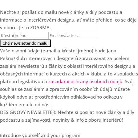
Vliv prostoru na emoce, zdraví
a život klientů
Nechte si posílat do mailu nové články a díly podcastu a
Loading...
informace o interiérovém designu, ať máte přehled, co se děje
Mastermind skupina - vaše
23:21
tajná zbraň pro úspěch v roce
v oboru. Je to ZDARMA.
2026
Loading...
Další 3 zamyšlení o
18:20
Vaše osobní údaje (e-mail a křestní jméno) bude Jana
cenotvorbě designéra
Pěkná/Klub interiérových designérů zpracovávat za účelem
zasílání newsletterů s články z oblasti interiérového designu a
Loading...
3 chyby v cenotvorbě
25:47
občasných informací o kurzech a akcích v klubu a to v souladu s
interiérových designérů
platnou legislativou a
zásadami ochrany osobních údajů
. Svůj
souhlas se zasíláním a zpracováním osobních údajů můžete
Loading...
SPECIÁL: Klub slaví 7.
kdykoli odvolat prostřednictvím odhlašovacího odkazu v
36:57
narozeniny!
každém emailu od nás.
DESIGNOVÝ NEWSLETTER: Nechte si posílat nové články a díly
Loading...
Od květinových dekorací k
35:37
podcastu a zajímavosti, novinky & info z oboru interiérů!
luxusním projektům s Danielou
Staněk Dvořákovou
Introduce yourself and your program