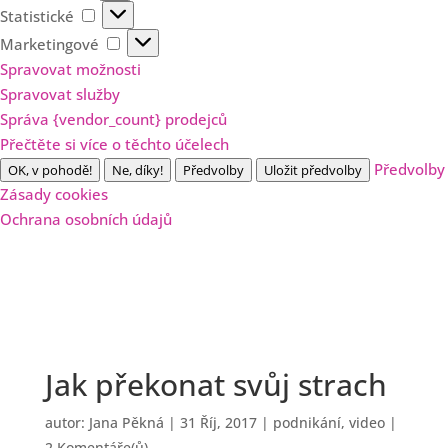
Statistické
Statistické
Marketingové
Marketingové
Spravovat možnosti
Spravovat služby
Správa {vendor_count} prodejců
Přečtěte si více o těchto účelech
Předvolby
OK, v pohodě!
Ne, díky!
Předvolby
Uložit předvolby
Zásady cookies
Ochrana osobních údajů
Jak překonat svůj strach
autor:
Jana Pěkná
|
31 Říj, 2017
|
podnikání
,
video
|
2 Komentáře(ů)