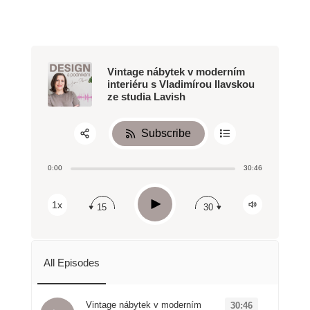
Vintage nábytek v moderním
interiéru s Vladimírou Ilavskou
ze studia Lavish
Subscribe
Share:
0:00
30:46
RSS
Apple Podcast
Play
1x
15
30
Spotify
All Episodes
Vintage nábytek v moderním
30:46