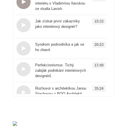
interiéru s Vladimírou Ilavskou
ze studia Lavish
Loading...
Jak získat první zákazníky
15:33
jako interiérový designér?
Loading...
Syndrom podvodníka a jak se
20:23
ho zbavit
Loading...
Perfekcionismus: Tichý
17:49
zabiják podnikání interiérových
designérů
Loading...
Rozhovor s architektkou Janou
35:24
Stachovou z BOQ Architekti
Loading...
Od architektury k
50:41
produktovému designu: Příběh
značky Vuch