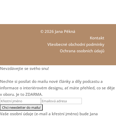
Emma
Loading...
Interiéry bez nudy a šedi: o
59:09
odvaze v designu, řízení
zakázek i marketingu s Janou
© 2026 Jana Pěkná
Pařízkovou
Kontakt
Loading...
Jak navrhovat zodpovědně:
20:29
Všeobecné obchodní podmínky
Vliv prostoru na emoce, zdraví
Ochrana osobních údajů
a život klientů
Loading...
Mastermind skupina - vaše
23:21
Nevzdávejte se svého snu!
tajná zbraň pro úspěch v roce
2026
Nechte si posílat do mailu nové články a díly podcastu a
Loading...
Další 3 zamyšlení o
18:20
informace o interiérovém designu, ať máte přehled, co se děje
cenotvorbě designéra
v oboru. Je to ZDARMA.
Loading...
3 chyby v cenotvorbě
25:47
interiérových designérů
Vaše osobní údaje (e-mail a křestní jméno) bude Jana