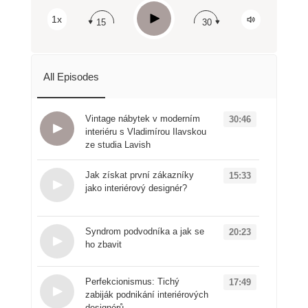
Apple Podcast
Play
1x
15
30
Spotify
All Episodes
Vintage nábytek v moderním
30:46
interiéru s Vladimírou Ilavskou
ze studia Lavish
Loading...
Jak získat první zákazníky
15:33
jako interiérový designér?
Loading...
Syndrom podvodníka a jak se
20:23
ho zbavit
Loading...
Perfekcionismus: Tichý
17:49
zabiják podnikání interiérových
designérů