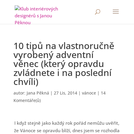
10 tipů na vlastnoručně
vyrobený adventní
věnec (který opravdu
zvládnete i na poslední
chvíli)
autor:
Jana Pěkná
|
27 Lis, 2014
|
vánoce
|
14
Komentáře(ů)
I když stejně jako každý rok pořád nemůžu uvěřit,
že Vánoce se opravdu blíží, dnes jsem se rozhodla