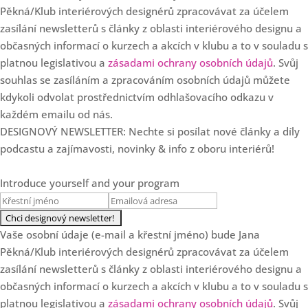
Pěkná/Klub interiérových designérů zpracovávat za účelem
Loading...
zasílání newsletterů s články z oblasti interiérového designu a
SPECIÁL: Klub slaví 7.
36:57
narozeniny!
občasných informací o kurzech a akcích v klubu a to v souladu s
platnou legislativou a
zásadami ochrany osobních údajů
. Svůj
Loading...
souhlas se zasíláním a zpracováním osobních údajů můžete
Od květinových dekorací k
35:37
luxusním projektům s Danielou
kdykoli odvolat prostřednictvím odhlašovacího odkazu v
Staněk Dvořákovou
každém emailu od nás.
DESIGNOVÝ NEWSLETTER: Nechte si posílat nové články a díly
Loading...
podcastu a zajímavosti, novinky & info z oboru interiérů!
5 zásadních důvodů, proč
28:22
designéři nerostou
Introduce yourself and your program
Loading...
Ale co když se to okouká?
19:47
Aneb proč Češi nejsou v
interiérech odvážní a co s tím
Vaše osobní údaje (e-mail a křestní jméno) bude Jana
dělat.
Pěkná/Klub interiérových designérů zpracovávat za účelem
Loading...
zasílání newsletterů s články z oblasti interiérového designu a
Když se s klientem
18:00
neshodnete: Přistoupit na
občasných informací o kurzech a akcích v klubu a to v souladu s
kompromis, nebo říct ne?
platnou legislativou a
zásadami ochrany osobních údajů
. Svůj