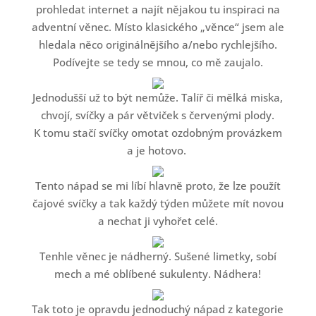
prohledat internet a najít nějakou tu inspiraci na
adventní věnec. Místo klasického „věnce“ jsem ale
hledala něco originálnějšího a/nebo rychlejšího.
Podívejte se tedy se mnou, co mě zaujalo.
Jednodušší už to být nemůže. Talíř či mělká miska,
chvojí, svíčky a pár větviček s červenými plody.
K tomu stačí svíčky omotat ozdobným provázkem
a je hotovo.
Tento nápad se mi líbí hlavně proto, že lze použít
čajové svíčky a tak každý týden můžete mít novou
a nechat ji vyhořet celé.
Tenhle věnec je nádherný. Sušené limetky, sobí
mech a mé oblíbené sukulenty. Nádhera!
Tak toto je opravdu jednoduchý nápad z kategorie