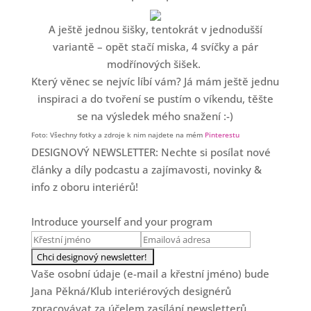
A ještě jednou šišky, tentokrát v jednodušší
variantě – opět stačí miska, 4 svíčky a pár
modřínových šišek.
Který věnec se nejvíc líbí vám? Já mám ještě jednu
inspiraci a do tvoření se pustím o víkendu, těšte
se na výsledek mého snažení :-)
Foto: Všechny fotky a zdroje k nim najdete na mém
Pinterestu
DESIGNOVÝ NEWSLETTER: Nechte si posílat nové
články a díly podcastu a zajímavosti, novinky &
info z oboru interiérů!
Introduce yourself and your program
Vaše osobní údaje (e-mail a křestní jméno) bude
Jana Pěkná/Klub interiérových designérů
zpracovávat za účelem zasílání newsletterů