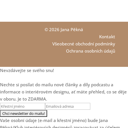
Loading...
Jak na dětské pokoje -
1:01:35
zdravě, udržitelně a zábavně
se značkou Antonie
Emma
© 2026 Jana Pěkná
Kontakt
Loading...
Interiéry bez nudy a šedi: o
59:09
Všeobecné obchodní podmínky
odvaze v designu, řízení
Ochrana osobních údajů
zakázek i marketingu s Janou
Pařízkovou
Loading...
Jak navrhovat zodpovědně:
20:29
Nevzdávejte se svého snu!
Vliv prostoru na emoce, zdraví
a život klientů
Nechte si posílat do mailu nové články a díly podcastu a
Loading...
informace o interiérovém designu, ať máte přehled, co se děje
Mastermind skupina - vaše
23:21
tajná zbraň pro úspěch v roce
v oboru. Je to ZDARMA.
2026
Loading...
Další 3 zamyšlení o
18:20
Vaše osobní údaje (e-mail a křestní jméno) bude Jana
cenotvorbě designéra
Pěkná/Klub interiérových designérů zpracovávat za účelem