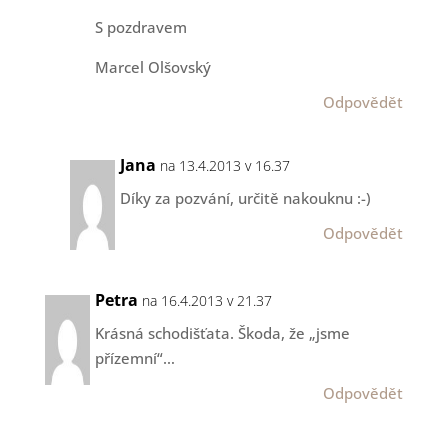
S pozdravem
Marcel Olšovský
Odpovědět
Jana
na 13.4.2013 v 16.37
Díky za pozvání, určitě nakouknu :-)
Odpovědět
Petra
na 16.4.2013 v 21.37
Krásná schodišťata. Škoda, že „jsme
přízemní“…
Odpovědět