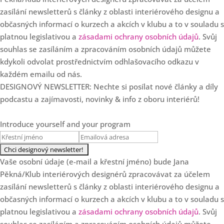
zasílání newsletterů s články z oblasti interiérového designu a
Loading...
3 chyby v cenotvorbě
25:47
občasných informací o kurzech a akcích v klubu a to v souladu s
interiérových designérů
platnou legislativou a
zásadami ochrany osobních údajů
. Svůj
souhlas se zasíláním a zpracováním osobních údajů můžete
Loading...
SPECIÁL: Klub slaví 7.
kdykoli odvolat prostřednictvím odhlašovacího odkazu v
36:57
narozeniny!
každém emailu od nás.
DESIGNOVÝ NEWSLETTER: Nechte si posílat nové články a díly
Loading...
Od květinových dekorací k
35:37
podcastu a zajímavosti, novinky & info z oboru interiérů!
luxusním projektům s Danielou
Staněk Dvořákovou
Introduce yourself and your program
Loading...
5 zásadních důvodů, proč
28:22
designéři nerostou
Vaše osobní údaje (e-mail a křestní jméno) bude Jana
Loading...
Pěkná/Klub interiérových designérů zpracovávat za účelem
Ale co když se to okouká?
19:47
zasílání newsletterů s články z oblasti interiérového designu a
Aneb proč Češi nejsou v
občasných informací o kurzech a akcích v klubu a to v souladu s
interiérech odvážní a co s tím
platnou legislativou a
zásadami ochrany osobních údajů
. Svůj
dělat.