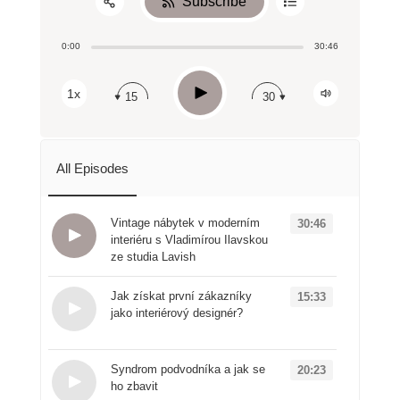
Subscribe
Share:
0:00
30:46
RSS
Apple Podcast
Play
1x
15
30
Spotify
All Episodes
Vintage nábytek v moderním
30:46
interiéru s Vladimírou Ilavskou
ze studia Lavish
Loading...
Jak získat první zákazníky
15:33
jako interiérový designér?
Loading...
Syndrom podvodníka a jak se
20:23
ho zbavit