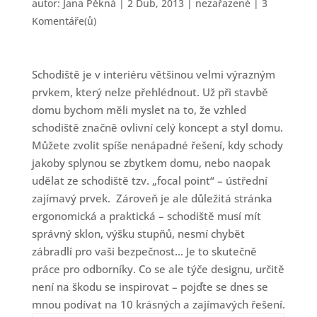
autor:
Jana Pěkná
|
2 Dub, 2013
|
nezařazené
|
3
Komentáře(ů)
Schodiště je v interiéru většinou velmi výrazným
prvkem, který nelze přehlédnout. Už při stavbě
domu bychom měli myslet na to, že vzhled
schodiště značně ovlivní celý koncept a styl domu.
Můžete zvolit spíše nenápadné řešení, kdy schody
jakoby splynou se zbytkem domu, nebo naopak
udělat ze schodiště tzv. „focal point“ – ústřední
zajímavý prvek. Zároveň je ale důležitá stránka
ergonomická a praktická – schodiště musí mít
správný sklon, výšku stupňů, nesmí chybět
zábradlí pro vaši bezpečnost… Je to skutečně
práce pro odborníky. Co se ale týče designu, určitě
není na škodu se inspirovat – pojďte se dnes se
mnou podívat na 10 krásných a zajímavých řešení.