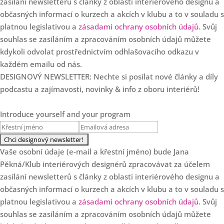
zasílání newsletterů s články z oblasti interiérového designu a
Loading...
občasných informací o kurzech a akcích v klubu a to v souladu s
Jak (chytře) využívat AI v
20:17
interiérovém designu (a proč ji
platnou legislativou a
zásadami ochrany osobních údajů
. Svůj
nesmíte ignorovat)
souhlas se zasíláním a zpracováním osobních údajů můžete
kdykoli odvolat prostřednictvím odhlašovacího odkazu v
Loading...
každém emailu od nás.
Podnikání podle vlastních
55:29
pravidel - jako máma i tvůrce
DESIGNOVÝ NEWSLETTER: Nechte si posílat nové články a díly
obsahu na sítích s Ivanou
podcastu a zajímavosti, novinky & info z oboru interiérů!
Volkovou
Loading...
Introduce yourself and your program
Report z konference
27:31
Materiál&Trend 2025
Vaše osobní údaje (e-mail a křestní jméno) bude Jana
Loading...
Trendy barvy pro rok 2025:
17:26
Pěkná/Klub interiérových designérů zpracovávat za účelem
Jaké odstíny ovládnou interiéry
zasílání newsletterů s články z oblasti interiérového designu a
a proč po nich toužíme
občasných informací o kurzech a akcích v klubu a to v souladu s
platnou legislativou a
zásadami ochrany osobních údajů
. Svůj
Loading...
8 největších mýtů o profesi
20:38
souhlas se zasíláním a zpracováním osobních údajů můžete
interiérového designéra