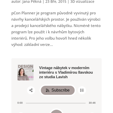
autor:
Jana Pěkná
|
23 Bře, 2015
|
3D vizualizace
pCon Planner je program původně vyvinutý pro
návrhy kancelářských prostor. Je používán výrobci
a prodejci kancelářského nábytku. Nicméně tento
program lze použít i k návrhům bytových
interiérů. Pro jeho volbu hovoří hned několik
výhod: základní verze...
Vintage nábytek v moderním
interiéru s Vladimírou Ilavskou
ze studia Lavish
Subscribe
Share:
0:00
30:46
RSS
Apple Podcast