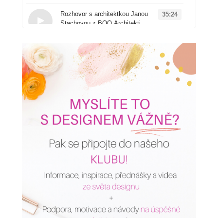
Loading...
Rozhovor s architektkou Janou
35:24
Stachovou z BOQ Architekti
Loading...
Od architektury k
50:41
produktovému designu: Příběh
značky Vuch
Loading...
AI v interiérovém designu:
16:00
Proč ji zřejmě používáte
špatně a jak to změnit
Loading...
Rychloobrátkový design
14:20
versus kvalitní projekty: Jakou
cestu si v podnikání
vyberete?
Loading...
Jak na dětské pokoje -
1:01:35
zdravě, udržitelně a zábavně
se značkou Antonie