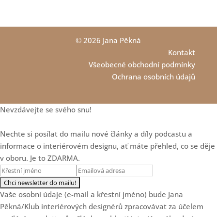
Loading...
SPECIÁL: Klub slaví 7.
36:57
narozeniny!
Loading...
© 2026 Jana Pěkná
Od květinových dekorací k
35:37
Kontakt
luxusním projektům s Danielou
Všeobecné obchodní podmínky
Staněk Dvořákovou
Ochrana osobních údajů
Loading...
5 zásadních důvodů, proč
28:22
designéři nerostou
Nevzdávejte se svého snu!
Loading...
Nechte si posílat do mailu nové články a díly podcastu a
Ale co když se to okouká?
19:47
Aneb proč Češi nejsou v
informace o interiérovém designu, ať máte přehled, co se děje
interiérech odvážní a co s tím
v oboru. Je to ZDARMA.
dělat.
Loading...
Když se s klientem
18:00
neshodnete: Přistoupit na
Vaše osobní údaje (e-mail a křestní jméno) bude Jana
kompromis, nebo říct ne?
Pěkná/Klub interiérových designérů zpracovávat za účelem