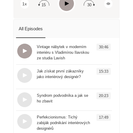
Play
1x
15
30
Spotify
All Episodes
Vintage nábytek v moderním
30:46
interiéru s Vladimírou Ilavskou
ze studia Lavish
Loading...
Jak získat první zákazníky
15:33
jako interiérový designér?
Loading...
Syndrom podvodníka a jak se
20:23
ho zbavit
Loading...
Perfekcionismus: Tichý
17:49
zabiják podnikání interiérových
designérů