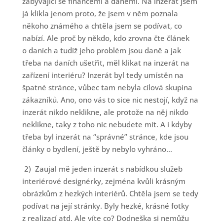
zabývající se financemi a daněmi. Na inzerát jsem
já klikla jenom proto, že jsem v něm poznala
někoho známého a chtěla jsem se podívat, co
nabízí. Ale proč by někdo, kdo zrovna čte článek
o daních a tudíž jeho problém jsou daně a jak
třeba na daních ušetřit, měl klikat na inzerát na
zařízení interiéru? Inzerát byl tedy umístěn na
špatné stránce, vůbec tam nebyla cílová skupina
zákazníků. Ano, ono vás to sice nic nestojí, když na
inzerát nikdo neklikne, ale protože na něj nikdo
neklikne, taky z toho nic nebudete mít. A i kdyby
třeba byl inzerát na “správné” stránce, kde jsou
články o bydlení, ještě by nebylo vyhráno…
2) Zaujal mě jeden inzerát s nabídkou služeb
interiérové designérky, zejména kvůli krásným
obrázkům z hezkých interiérů. Chtěla jsem se tedy
podívat na její stránky. Byly hezké, krásné fotky
z realizací atd. Ale víte co? Dodneška si nemůžu