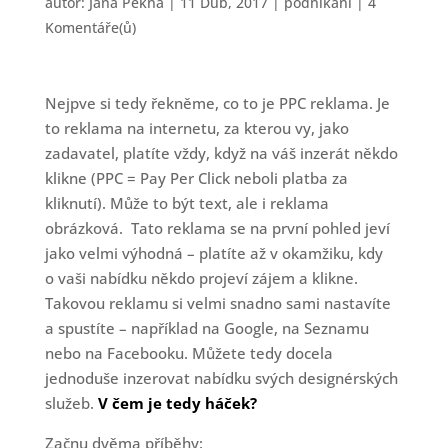
autor:
Jana Pěkná
|
11 Dub, 2017
|
podnikání
|
4
Komentáře(ů)
Nejpve si tedy řekněme, co to je PPC reklama. Je
to reklama na internetu, za kterou vy, jako
zadavatel, platíte vždy, když na váš inzerát někdo
klikne (PPC = Pay Per Click neboli platba za
kliknutí). Může to být text, ale i reklama
obrázková. Tato reklama se na první pohled jeví
jako velmi výhodná – platíte až v okamžiku, kdy
o vaši nabídku někdo projeví zájem a klikne.
Takovou reklamu si velmi snadno sami nastavíte
a spustíte – například na Google, na Seznamu
nebo na Facebooku. Můžete tedy docela
jednoduše inzerovat nabídku svých designérských
služeb.
V čem je tedy háček?
Začnu dvěma příběhy: