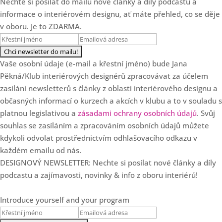
Nechte si posílat do mailu nové články a díly podcastu a
Když se s klientem
18:00
informace o interiérovém designu, ať máte přehled, co se děje
neshodnete: Přistoupit na
kompromis, nebo říct ne?
v oboru. Je to ZDARMA.
Loading...
Jak (chytře) využívat AI v
20:17
Vaše osobní údaje (e-mail a křestní jméno) bude Jana
interiérovém designu (a proč ji
nesmíte ignorovat)
Pěkná/Klub interiérových designérů zpracovávat za účelem
zasílání newsletterů s články z oblasti interiérového designu a
Loading...
občasných informací o kurzech a akcích v klubu a to v souladu s
Podnikání podle vlastních
55:29
platnou legislativou a
zásadami ochrany osobních údajů
. Svůj
pravidel - jako máma i tvůrce
obsahu na sítích s Ivanou
souhlas se zasíláním a zpracováním osobních údajů můžete
Volkovou
kdykoli odvolat prostřednictvím odhlašovacího odkazu v
Loading...
každém emailu od nás.
Report z konference
27:31
DESIGNOVÝ NEWSLETTER: Nechte si posílat nové články a díly
Materiál&Trend 2025
podcastu a zajímavosti, novinky & info z oboru interiérů!
Loading...
Trendy barvy pro rok 2025:
17:26
Introduce yourself and your program
Jaké odstíny ovládnou interiéry
a proč po nich toužíme