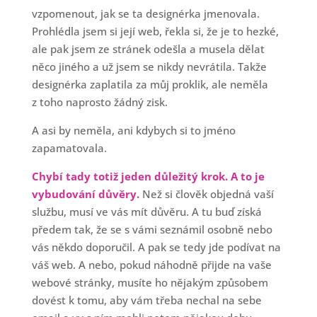
vzpomenout, jak se ta designérka jmenovala.
Prohlédla jsem si její web, řekla si, že je to hezké,
ale pak jsem ze stránek odešla a musela dělat
něco jiného a už jsem se nikdy nevrátila. Takže
designérka zaplatila za můj proklik, ale neměla
z toho naprosto žádný zisk.
A asi by neměla, ani kdybych si to jméno
zapamatovala.
Chybí tady totiž jeden důležitý krok. A to je
vybudování důvěry.
Než si člověk objedná vaší
službu, musí ve vás mít důvěru. A tu buď získá
předem tak, že se s vámi seznámil osobně nebo
vás někdo doporučil. A pak se tedy jde podívat na
váš web. A nebo, pokud náhodně přijde na vaše
webové stránky, musíte ho nějakým způsobem
dovést k tomu, aby vám třeba nechal na sebe