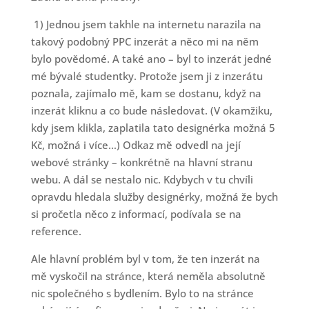
1) Jednou jsem takhle na internetu narazila na
takový podobný PPC inzerát a něco mi na něm
bylo povědomé. A také ano – byl to inzerát jedné
mé bývalé studentky. Protože jsem ji z inzerátu
poznala, zajímalo mě, kam se dostanu, když na
inzerát kliknu a co bude následovat. (V okamžiku,
kdy jsem klikla, zaplatila tato designérka možná 5
Kč, možná i více…) Odkaz mě odvedl na její
webové stránky – konkrétně na hlavní stranu
webu. A dál se nestalo nic. Kdybych v tu chvíli
opravdu hledala služby designérky, možná že bych
si pročetla něco z informací, podívala se na
reference.
Ale hlavní problém byl v tom, že ten inzerát na
mě vyskočil na stránce, která neměla absolutně
nic společného s bydlením. Bylo to na stránce