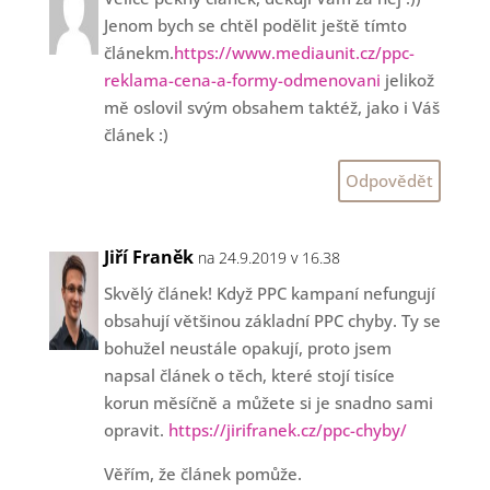
Jenom bych se chtěl podělit ještě tímto
článekm.
https://www.mediaunit.cz/ppc-
reklama-cena-a-formy-odmenovani
jelikož
mě oslovil svým obsahem taktéž, jako i Váš
článek :)
Odpovědět
Jiří Franěk
na 24.9.2019 v 16.38
Skvělý článek! Když PPC kampaní nefungují
obsahují většinou základní PPC chyby. Ty se
bohužel neustále opakují, proto jsem
napsal článek o těch, které stojí tisíce
korun měsíčně a můžete si je snadno sami
opravit.
https://jirifranek.cz/ppc-chyby/
Věřím, že článek pomůže.