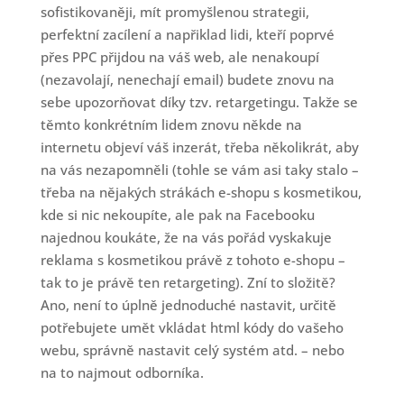
sofistikovaněji, mít promyšlenou strategii,
perfektní zacílení a napřiklad lidi, kteří poprvé
přes PPC přijdou na váš web, ale nenakoupí
(nezavolají, nenechají email) budete znovu na
sebe upozorňovat díky tzv. retargetingu. Takže se
těmto konkrétním lidem znovu někde na
internetu objeví váš inzerát, třeba několikrát, aby
na vás nezapomněli (tohle se vám asi taky stalo –
třeba na nějakých strákách e-shopu s kosmetikou,
kde si nic nekoupíte, ale pak na Facebooku
najednou koukáte, že na vás pořád vyskakuje
reklama s kosmetikou právě z tohoto e-shopu –
tak to je právě ten retargeting). Zní to složitě?
Ano, není to úplně jednoduché nastavit, určitě
potřebujete umět vkládat html kódy do vašeho
webu, správně nastavit celý systém atd. – nebo
na to najmout odborníka.