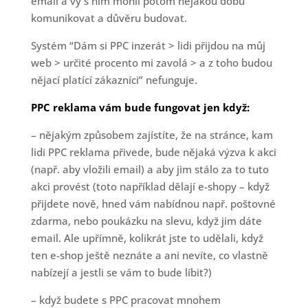
email a vy s ním mohli potom nějakou dobu
komunikovat a důvěru budovat.
Systém “Dám si PPC inzerát > lidi přijdou na můj
web > určité procento mi zavolá > a z toho budou
nějací platící zákazníci” nefunguje.
PPC reklama vám bude fungovat jen když:
– nějakým způsobem zajístíte, že na stránce, kam
lidi PPC reklama přivede, bude nějaká výzva k akci
(např. aby vložili email) a aby jim stálo za to tuto
akci provést (toto například dělají e-shopy – když
přijdete nově, hned vám nabídnou např. poštovné
zdarma, nebo poukázku na slevu, když jim dáte
email. Ale upřímně, kolikrát jste to udělali, když
ten e-shop ještě neznáte a ani nevíte, co vlastně
nabízejí a jestli se vám to bude líbit?)
– když budete s PPC pracovat mnohem