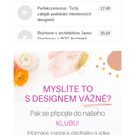
Loading...
Perfekcionismus: Tichý
17:49
zabiják podnikání interiérových
designérů
Loading...
Rozhovor s architektkou Janou
35:24
Stachovou z BOQ Architekti
Loading...
Od architektury k
50:41
produktovému designu: Příběh
značky Vuch
Loading...
AI v interiérovém designu:
16:00
Proč ji zřejmě používáte
špatně a jak to změnit
Loading...
Rychloobrátkový design
14:20
versus kvalitní projekty: Jakou
cestu si v podnikání
vyberete?