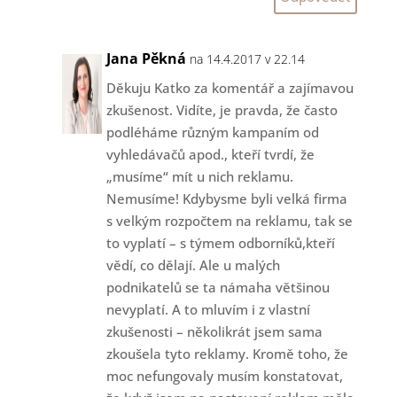
Jana Pěkná
na 14.4.2017 v 22.14
Děkuju Katko za komentář a zajímavou
zkušenost. Vidíte, je pravda, že často
podléháme různým kampaním od
vyhledávačů apod., kteří tvrdí, že
„musíme“ mít u nich reklamu.
Nemusíme! Kdybysme byli velká firma
s velkým rozpočtem na reklamu, tak se
to vyplatí – s týmem odborníků,kteří
vědí, co dělají. Ale u malých
podnikatelů se ta námaha většinou
nevyplatí. A to mluvím i z vlastní
zkušenosti – několikrát jsem sama
zkoušela tyto reklamy. Kromě toho, že
moc nefungovaly musím konstatovat,