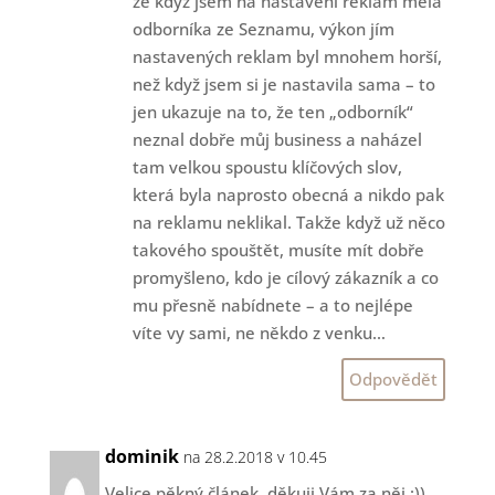
že když jsem na nastavení reklam měla
odborníka ze Seznamu, výkon jím
nastavených reklam byl mnohem horší,
než když jsem si je nastavila sama – to
jen ukazuje na to, že ten „odborník“
neznal dobře můj business a naházel
tam velkou spoustu klíčových slov,
která byla naprosto obecná a nikdo pak
na reklamu neklikal. Takže když už něco
takového spouštět, musíte mít dobře
promyšleno, kdo je cílový zákazník a co
mu přesně nabídnete – a to nejlépe
víte vy sami, ne někdo z venku…
Odpovědět
dominik
na 28.2.2018 v 10.45
Velice pěkný článek, děkuji Vám za něj :))