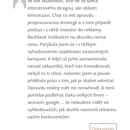
ze své zkušenosti, sice ne za světa
interiérového designu, ale oblasti
klimatizací. Chce to mít opravdu
propracovanou strategii a v tom případě
počítat i s větší investicí do reklamy.
Bezhlavé troškaření na zkoušku nemá
cenu. Potýkala jsem se i s těžkým
vyhodnocením úspěšnosti nastavených
kampaní. A když už jsme zaznamenala
nárust zákazníků, kteří nás kontaktovali,
nebyli to ti cíloví, nakonec jsem si pouze
přidělala práci s tím, jak je slušně odmítat.
Opravdu reálný svět nic nenahradí. A není
potřeba podléhat tlaku velkých firem –
seznam, google … že nebudete vidět ve
vyhledávačích, jak skvěle nastavili reklamu
vašim konkurentům.
Odpovědět