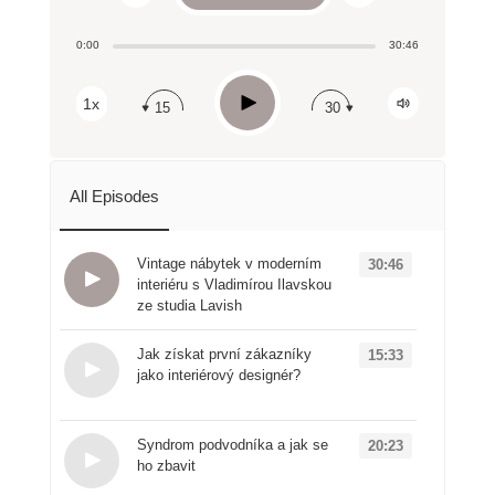
Share:
0:00
30:46
RSS
Apple Podcast
Play
1x
15
30
Spotify
All Episodes
Vintage nábytek v moderním
30:46
interiéru s Vladimírou Ilavskou
ze studia Lavish
Loading...
Jak získat první zákazníky
15:33
jako interiérový designér?
Loading...
Syndrom podvodníka a jak se
20:23
ho zbavit