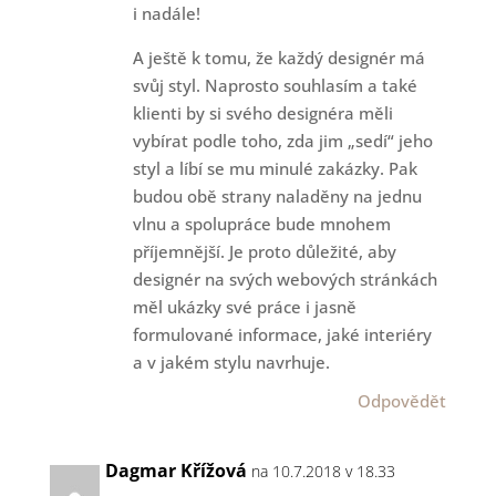
i nadále!
A ještě k tomu, že každý designér má
svůj styl. Naprosto souhlasím a také
klienti by si svého designéra měli
vybírat podle toho, zda jim „sedí“ jeho
styl a líbí se mu minulé zakázky. Pak
budou obě strany naladěny na jednu
vlnu a spolupráce bude mnohem
příjemnější. Je proto důležité, aby
designér na svých webových stránkách
měl ukázky své práce i jasně
formulované informace, jaké interiéry
a v jakém stylu navrhuje.
Odpovědět
Dagmar Křížová
na 10.7.2018 v 18.33