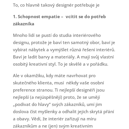
To, co hlavně takový designér potřebuje je
1. Schopnost empatie – vcítit se do potřeb
zákazníka
Mnoho lidí se pustí do studia interiérového
designu, protože je baví ten samotný obor, baví je
vybírat nábytek a vymýšlet různá řešení interiérů.
Baví je ladit barvy a materiály. A mají svůj vlastní
osobitý kreativní styl. To je skvělé a v pořádku.
Ale v okamžiku, kdy máte navrhovat pro
skutečného klienta, musí někdy vaše osobní
preference stranou. Ti nejlepší designéři jsou
nejlepší (a nejúspěšnějí) proto, že se umějí
„podívat do hlavy“ svých zákazníků, umí jim
doslova číst myšlenky a odhalit jejich skrytá přání
a obavy. Vědí, že interiér zařizují na míru
zákazníkům a ne (jen) svým kreativním