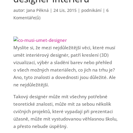
autor:
Jana Pěkná
|
24 Lis, 2015
|
podnikání
|
6
Komentáře(ů)
Myslíte si, že mezi nejdůležitější věci, které musí
umět interiérový designér, patří kreslení (3D)
vizualizací, výběr a sladění barev nebo přehled
o všech možných materiálech, co jich na trhu je?
Ano, tyto znalosti a dovednosti jsou důležité. Ale
ne nejdůležitější.
Takový designér může mít všechny potřebné
teoretické znalosti, může mít za sebou několik
cvičných projektů, které vypadají při prezentaci
úžasně, může mít vystudovanou věhlasnou školu,
a přesto nebude úspěšný.