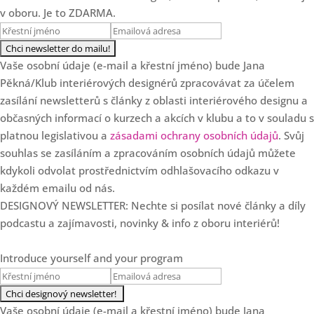
cenotvorbě designéra
v oboru. Je to ZDARMA.
Loading...
3 chyby v cenotvorbě
25:47
interiérových designérů
Vaše osobní údaje (e-mail a křestní jméno) bude Jana
Pěkná/Klub interiérových designérů zpracovávat za účelem
Loading...
zasílání newsletterů s články z oblasti interiérového designu a
SPECIÁL: Klub slaví 7.
36:57
narozeniny!
občasných informací o kurzech a akcích v klubu a to v souladu s
platnou legislativou a
zásadami ochrany osobních údajů
. Svůj
Loading...
souhlas se zasíláním a zpracováním osobních údajů můžete
Od květinových dekorací k
35:37
luxusním projektům s Danielou
kdykoli odvolat prostřednictvím odhlašovacího odkazu v
Staněk Dvořákovou
každém emailu od nás.
DESIGNOVÝ NEWSLETTER: Nechte si posílat nové články a díly
Loading...
podcastu a zajímavosti, novinky & info z oboru interiérů!
5 zásadních důvodů, proč
28:22
designéři nerostou
Introduce yourself and your program
Loading...
Ale co když se to okouká?
19:47
Aneb proč Češi nejsou v
interiérech odvážní a co s tím
Vaše osobní údaje (e-mail a křestní jméno) bude Jana