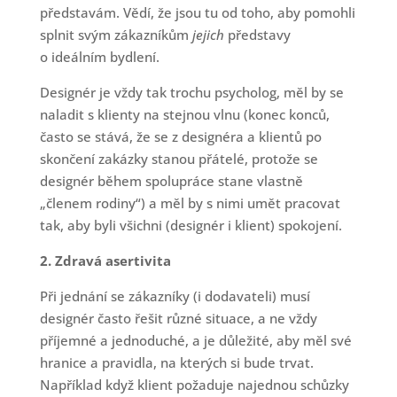
představám. Vědí, že jsou tu od toho, aby pomohli
splnit svým zákazníkům
jejich
představy
o ideálním bydlení.
Designér je vždy tak trochu psycholog, měl by se
naladit s klienty na stejnou vlnu (konec konců,
často se stává, že se z designéra a klientů po
skončení zakázky stanou přátelé, protože se
designér během spolupráce stane vlastně
„členem rodiny“) a měl by s nimi umět pracovat
tak, aby byli všichni (designér i klient) spokojení.
2. Zdravá asertivita
Při jednání se zákazníky (i dodavateli) musí
designér často řešit různé situace, a ne vždy
příjemné a jednoduché, a je důležité, aby měl své
hranice a pravidla, na kterých si bude trvat.
Například když klient požaduje najednou schůzky