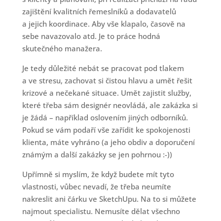
zajištění kvalitních řemeslníků a dodavatelů
a jejich koordinace. Aby vše klapalo, časově na
sebe navazovalo atd. Je to práce hodná
skutečného manažera.
Je tedy důležité nebát se pracovat pod tlakem
a ve stresu, zachovat si čistou hlavu a umět řešit
krizové a nečekané situace. Umět zajistit služby,
které třeba sám designér neovládá, ale zakázka si
je žádá – například oslovením jiných odborníků.
Pokud se vám podaří vše zařídit ke spokojenosti
klienta, máte vyhráno (a jeho obdiv a doporučení
známým a další zakázky se jen pohrnou :-))
Upřímně si myslím, že když budete mít tyto
vlastnosti, vůbec nevadí, že třeba neumíte
nakreslit ani čárku ve SketchUpu. Na to si můžete
najmout specialistu. Nemusíte dělat všechno