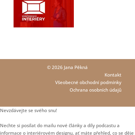
cestu si v podnikání
vyberete?
Loading...
Jak na dětské pokoje -
1:01:35
zdravě, udržitelně a zábavně
se značkou Antonie
Emma
Loading...
Interiéry bez nudy a šedi: o
59:09
odvaze v designu, řízení
zakázek i marketingu s Janou
© 2026 Jana Pěkná
Pařízkovou
Kontakt
Loading...
Jak navrhovat zodpovědně:
20:29
Všeobecné obchodní podmínky
Vliv prostoru na emoce, zdraví
Ochrana osobních údajů
a život klientů
Loading...
Mastermind skupina - vaše
23:21
Nevzdávejte se svého snu!
tajná zbraň pro úspěch v roce
2026
Nechte si posílat do mailu nové články a díly podcastu a
Loading...
Další 3 zamyšlení o
18:20
informace o interiérovém designu, ať máte přehled, co se děje