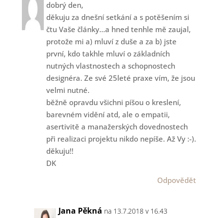
dobrý den,
děkuju za dnešní setkání a s potěšením si
čtu Vaše články…a hned tenhle mě zaujal,
protože mi a) mluví z duše a za b) jste
první, kdo takhle mluví o základních
nutných vlastnostech a schopnostech
designéra. Ze své 25leté praxe vím, že jsou
velmi nutné.
běžně opravdu všichni píšou o kreslení,
barevném vidění atd, ale o empatii,
asertivitě a manažerských dovednostech
při realizaci projektu nikdo nepíše. Až Vy :-).
děkuju!!
DK
Odpovědět
Jana Pěkná
na 13.7.2018 v 16.43