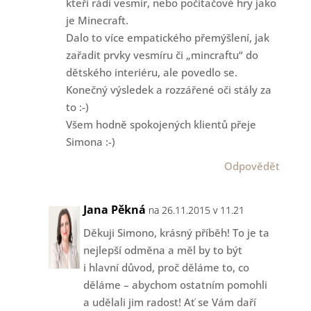
kteří rádi vesmír, nebo počítačové hry jako
je Minecraft.
Dalo to více empatického přemýšlení, jak
zařadit prvky vesmíru či „mincraftu“ do
dětského interiéru, ale povedlo se.
Konečný výsledek a rozzářené oči stály za
to :-)
Všem hodně spokojených klientů přeje
Simona :-)
Odpovědět
Jana Pěkná
na 26.11.2015 v 11.21
Děkuji Simono, krásný příběh! To je ta
nejlepší odměna a měl by to být
i hlavní důvod, proč děláme to, co
děláme – abychom ostatním pomohli
a udělali jim radost! Ať se Vám daří