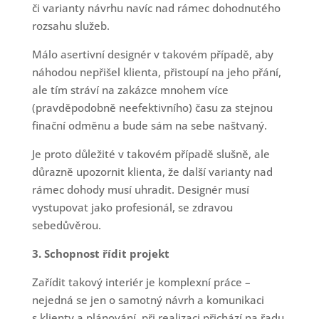
či varianty návrhu navíc nad rámec dohodnutého
rozsahu služeb.
Málo asertivní designér v takovém případě, aby
náhodou nepřišel klienta, přistoupí na jeho přání,
ale tím stráví na zakázce mnohem více
(pravděpodobně neefektivního) času za stejnou
finační odměnu a bude sám na sebe naštvaný.
Je proto důležité v takovém případě slušně, ale
důrazně upozornit klienta, že další varianty nad
rámec dohody musí uhradit. Designér musí
vystupovat jako profesionál, se zdravou
sebedůvěrou.
3. Schopnost řídit projekt
Zařídit takový interiér je komplexní práce –
nejedná se jen o samotný návrh a komunikaci
s klienty a plánování, při realizaci přichází na řadu