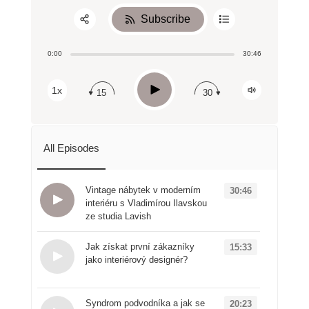
Subscribe
Share:
0:00
30:46
RSS
Apple Podcast
Play
1x
15
30
Spotify
All Episodes
Vintage nábytek v moderním
30:46
interiéru s Vladimírou Ilavskou
ze studia Lavish
Loading...
Jak získat první zákazníky
15:33
jako interiérový designér?
Loading...
Syndrom podvodníka a jak se
20:23