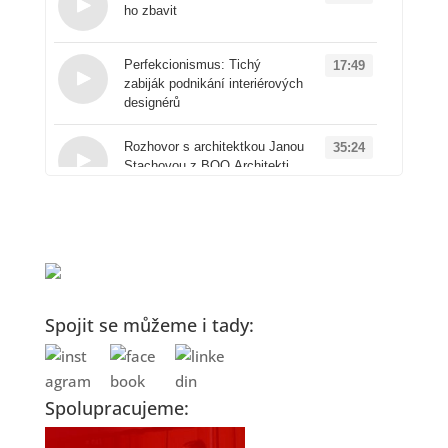
ho zbavit
Loading...
Perfekcionismus: Tichý
17:49
zabiják podnikání interiérových
designérů
Loading...
Rozhovor s architektkou Janou
35:24
Stachovou z BOQ Architekti
Loading...
Od architektury k
50:41
produktovému designu: Příběh
značky Vuch
Loading...
AI v interiérovém designu:
16:00
Spojit se můžeme i tady:
Proč ji zřejmě používáte
špatně a jak to změnit
Loading...
Spolupracujeme:
Rychloobrátkový design
14:20
versus kvalitní projekty: Jakou