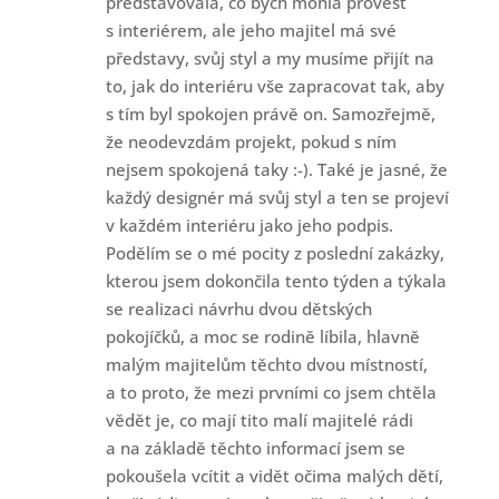
představovala, co bych mohla provést
s interiérem, ale jeho majitel má své
představy, svůj styl a my musíme přijít na
to, jak do interiéru vše zapracovat tak, aby
s tím byl spokojen právě on. Samozřejmě,
že neodevzdám projekt, pokud s ním
nejsem spokojená taky :-). Také je jasné, že
každý designér má svůj styl a ten se projeví
v každém interiéru jako jeho podpis.
Podělím se o mé pocity z poslední zakázky,
kterou jsem dokončila tento týden a týkala
se realizaci návrhu dvou dětských
pokojíčků, a moc se rodině líbila, hlavně
malým majitelům těchto dvou místností,
a to proto, že mezi prvními co jsem chtěla
vědět je, co mají tito malí majitelé rádi
a na základě těchto informací jsem se
pokoušela vcítit a vidět očima malých dětí,